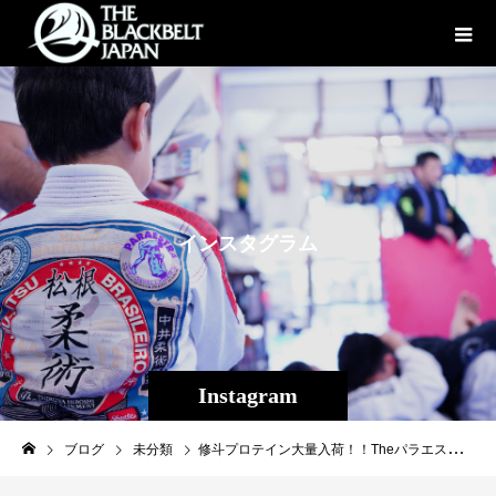
イ
ン
ス
タ
グ
ラ
ム
Instagram
ブログ
未分類
修斗プロテイン大量入荷！！Theパラエストラ沖縄は修斗オフィシャルクラブなので、修斗プロテインを割引で購入する事が出来ます。選手一同、良質なタンパク質で高みを目指します！https://limitest.shop/view/item/000000000013?category_page_id=ct24無駄なものは一切加えず、 激しいトレーニング後でも 飲み易く飽きの来ないプロテインが欲しい・・・。「本物」を追求する我々が、自信を持ってお勧めする 「本物のプロテイン」です。#修斗#LIMITEST#アマチュア修斗