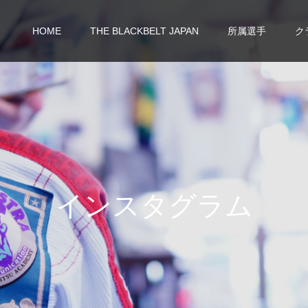
HOME
THE BLACKBELT JAPAN
所属選手
ク
イ
ン
ス
タ
グ
ラ
ム