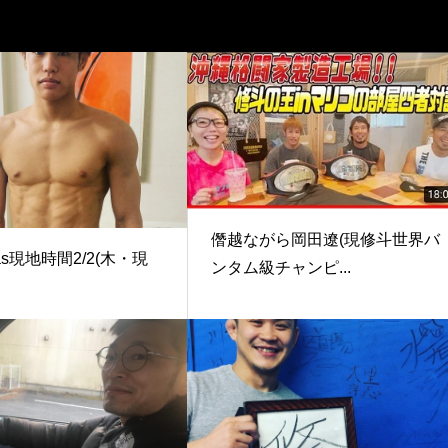
僭越ながら岡田遼(現修斗世界バ
gas現地時間2/2(木・現
ンタム級チャンピ...