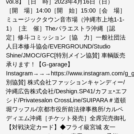
vol.8】［日 時］2023年4月16日（日）
［開 場］14:00［開 始］15:00［会 場］
ミュージックタウン音市場（沖縄市上地1-1-
1）［主 催］Theパラエストラ沖縄［認
定］修斗コミッション［協 力］一般社団法
人日本修斗協会/EVERGROUND/Studio
Shine/JMOC/GFC[特別メイン協賛] 車輌販売
承ります！【G-garage】
Instagram→→→https://www.instagram.com/g_
別協賛] 株式会社ファッションキャンディー/
沖縄広告株式会社/Deshign.SP41/カフェ‣エフ
シド/Privatesalon CrossLine/SUIPARA＃道頓
堀ワッフル/京都市役所前法律事務所/カルペ
ディエム沖縄［チケット発売］全席完売御礼
【対戦決定カード】◆フライ級宮城 友一