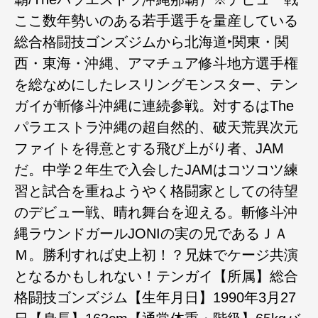
ここ数年勢いのある若手選手を量産している
総合格闘技ゴンズジムから北海道‣関東・関
西・東海・沖縄、アマチュア修斗地方選手権
を総なめにしたレスリングモンスター、テン
ガイが斬修斗沖縄に連続参戦。対するはThe
パラエストラ沖縄の超自然的、破天荒異次元
ファイトを得意とする飛び上がり者、JAM
だ。中学２年生で入会したJAMはコツコツ練
習と試合を重ねようやく格闘家としての待望
のデビュー戦、晴れ舞台を迎える。斬修斗沖
縄ラウンドガールJONIの実の兄であるＪＡ
Ｍ。勝利すれば史上初！？兄妹でケージ共演
となるかもしれない！テンガイ【所属】総合
格闘技ゴンズジム【生年月日】1990年3月27