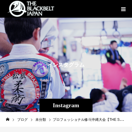
イ
ン
ス
タ
グ
ラ
ム
Instagram
ブログ
未分類
プロフェッショナル修斗沖縄大会【THE SHOOTO OKINAWAvol.８】テンガイVS JAM見所紹介＆プロフィール第４弾！☆２０２３年度新人王トーナメント１回戦 バンタム級（-６１．２ｋｇ）５分２Ｒテンガイ（兵庫/総合格闘技ゴンズジム）ＶＳJAM（沖縄那覇/Theパラエストラ沖縄那覇）※デビュー戦ここ数年勢いのある若手選手を量産している総合格闘技ゴンズジムから北海道‣関東・関西・東海・沖縄、アマチュア修斗地方選手権を総なめにしたレスリングモンスター、テンガイが斬修斗沖縄に連続参戦。対するはTheパラエストラ沖縄の超自然的、破天荒異次元ファイトを得意とする飛び上がり者、JAMだ。中学２年生で入会したJAMはコツコツ練習と試合を重ねようやく格闘家としての待望のデビュー戦、晴れ舞台を迎える。斬修斗沖縄ラウンドガールJONIの実の兄であるＪＡＭ。勝利すれば史上初！？兄妹でケージ共演となるかもしれない！テンガイ【所属】総合格闘技ゴンズジム【生年月日】1990年3月27日【身長】163cm【通常体重・階級】65kgバンタム級【出身地】兵庫県神戸市【プロ修斗戦績】1戦1分【アマチュア戦績】18戦13勝5敗 【その他格闘技戦績】2007年レスリングJOC5位 IRE1戦1敗 STYLE.FC.1 1戦1勝【SNSアカウント】http://Instagram.com/aggai327 https://twitter.com/aggai0327【試合に向けての意気込み】前回の試合は引き分けになってしまったので、今回は何が何でも勝ちきります。【好きな食べ物】修斗沖縄大会で試合させて頂けるという事で、もうヤギの口になってしまっているので、試合に勝って、気持ち良く、たらふくヤギが食べたいです。JAM（じゃむ）【所属】Theパラエストラ沖縄【生年月日】平成13年4月17日【身長】１７２cm【通常体重・階級】６９kgバンタム級【出身地】沖縄県那覇市【プロ修斗戦績】デビュー【アマチュア戦績】１９戦１０勝９敗【SNSアカウント】jamieee0417【試合に向けての意気込み】デビュー戦を派手に勝利で飾るので、応援宜しくお願いします！☆４/１６(日)プロフェッショナル修斗沖縄大会【THE SHOOTO OKINAWAvol.８】協賛募集中！！大会開催に向けてVIP席プレゼント等、特典付きの協賛も様々ご用意しております。ご興味のある方はTheパラエストラ沖縄（TEL：098-851-4739）までご連絡ください★★★［大会名］プロフェッショナル修斗公式戦沖縄大会 【THE SHOOTO OKINAWA vol.8】［日 時］2023年4月16日（日）［開 場］14:00［開 始］15:00［会 場］ミュージックタウン音市場（沖縄市上地1-1-1）［主 催］Theパラエストラ沖縄［認 定］修斗コミッション［協 力］一般社団法人日本修斗協会/EVERGROUND/Studio Shine/JMOC/GFC[特別メイン協賛] 車輌販売承ります！【G-garage】Instagram→→→https://www.instagram.com/g_garage_2/[特別協賛] 株式会社ファッションキャンディー/沖縄広告株式会社/Deshign.SP41/カフェ‣エフシド/Privatesalon CrossLine/SUIPARA＃道頓堀ワッフル/京都市役所前法律事務所/カルペディエム沖縄［チケット発売］全席完売御礼【対戦決定カード】◆フライ級宮城 友一（DROP）ＶＳヤックル真吾（T-REX柔術アカデミー）◆ストロー級黒澤 亮平（パラエストラ松戸）VS大城 匡史（シマジリアンズ） ◆ストロー級当真 佳直（CROSS×LINE）VS大城 正也（T-REX柔術アカデミー）◆２０２３年度新人王トーナメント準決勝 ウェルター級西條 英成（Theパラエストラ沖縄那覇）ＶＳスターリング・ベアー・ミーチャム（095BJJ長崎柔術/和術慧舟會総本部）︎２０２３新人王トーナメント準決勝 ストロー級大田ノヒロ（Theパラエストラ沖縄コザ）ＶＳ根井 博登（パラエストラ千葉）◆２０２３年度新人王トーナメント１回戦 バンタム級テンガイ（総合格闘技ゴンズジム）ＶＳJAM（Theパラエストラ沖縄那覇）◆ストロー級ふじい☆ペリー（BURST）ＶＳ平良 龍一（Theパラエストラ沖縄コザ）◆フライ級坂本 潤一（BURST）ＶＳ神里 昭吾（Theパラエストラ沖縄コザ）◆ストロー級知名 昴海（DROP）ＶＳ高橋 佑太（BURST）#パラエストラ #沖縄 #那覇 #与儀 #MMA #shooto #コザ #総合格闘技 #修斗 #キックボクシング #柔術 #jiujitsu #ダイエット