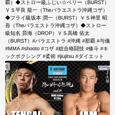
覇）◆ストロー級ふじい☆ペリー（BURST）
ＶＳ平良 龍一（Theパラエストラ沖縄コザ）
◆フライ級坂本 潤一（BURST）ＶＳ神里 昭
吾（Theパラエストラ沖縄コザ）◆ストロー
級知名 昴海（DROP）ＶＳ高橋 佑太
（BURST）#パラエストラ #沖縄 #那覇 #与儀
#MMA #shooto #コザ #総合格闘技 #修斗 #キ
ックボクシング #柔術 #jiujitsu #ダイエット