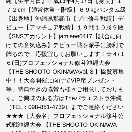
縄【生年月日】平成13年4月17日【身長】１
７２cm【通常体重・階級】６９kgバンタム級
【出身地】沖縄県那覇市【プロ修斗戦績】デ
ビュー【アマチュア戦績】１９戦１０勝９敗
【SNSアカウント】jamieee0417【試合に向
けての意気込み】デビュー戦を派手に勝利で
飾るので、応援宜しくお願いします！☆４/１
６(日)プロフェッショナル修斗沖縄大会
【THE SHOOTO OKINAWAvol.８】協賛募集
中！！大会開催に向けてVIP席プレゼント
等、特典付きの協賛も様々ご用意しておりま
す。ご興味のある方はTheパラエストラ沖縄
（TEL：098-851-4739）までご連絡ください
★★★［大会名］プロフェッショナル修斗公
式戦沖縄大会 【THE SHOOTO OKINAWA