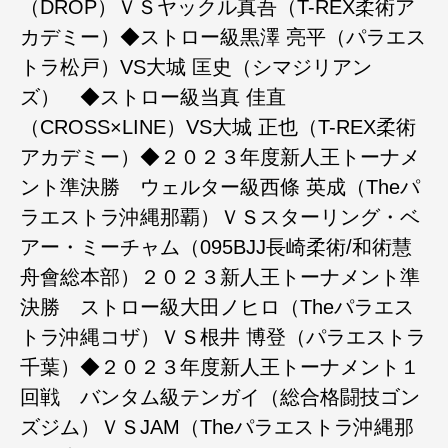
（DROP）ＶＳヤックル真吾（T-REX柔術ア
カデミー）◆ストロー級黒澤 亮平（パラエス
トラ松戸）VS大城 匡史（シマジリアン
ズ） ◆ストロー級当真 佳直
（CROSS×LINE）VS大城 正也（T-REX柔術
アカデミー）◆２０２３年度新人王トーナメ
ント準決勝 ウェルター級西條 英成（Theパ
ラエストラ沖縄那覇）ＶＳスターリング・ベ
アー・ミーチャム（095BJJ長崎柔術/和術慧
舟會総本部）︎２０２３新人王トーナメント準
決勝 ストロー級大田ノヒロ（Theパラエス
トラ沖縄コザ）ＶＳ根井 博登（パラエストラ
千葉）◆２０２３年度新人王トーナメント１
回戦 バンタム級テンガイ（総合格闘技ゴン
ズジム）ＶＳJAM（Theパラエストラ沖縄那