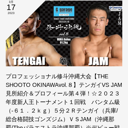
3月
17
2023
プロフェッショナル修斗沖縄大会【THE
SHOOTO OKINAWAvol.８】テンガイVS JAM
見所紹介＆プロフィール第４弾！☆２０２３
年度新人王トーナメント１回戦 バンタム級
（-６１．２ｋｇ）５分２Ｒテンガイ（兵庫/
総合格闘技ゴンズジム）ＶＳJAM（沖縄那
覇/Theパラエストラ沖縄那覇）※デビュー戦