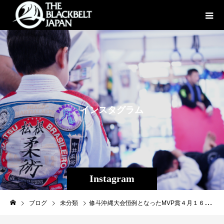
イ
ン
ス
タ
グ
ラ
ム
Instagram
ブログ
未分類
修斗沖縄大会恒例となったMVP賞４月１６日（日）今大会【THE SHOOTO OKINAWA vol.８】も株式会社ファッションキャンディー様よりMVP賞をいただきました！！大会当日全試合終了後フィナーレにて全選手の中から１番活躍した選手をファッションキャンデイー様が選出、見事MVPに輝いた選手にはファイトマネーとは別に金一封が授与されます。そして今大会もMVPだけでなく勝利した選手には勝利者賞としてファッションキャンディーのお菓子詰め合わせのセットも贈呈されます。選手一同モチベーションがアップし、より激しい攻防の試合が繰り広げられる事でしょう！前回大会は宮城友一（キックボクシングDROP）が獲得した大会ＭＶＰ。今大会は誰が獲得するか？！当日観戦する皆様も、この日誰がMVP 賞を獲得するか想像しながら全試合をお楽しみ下さい！そして今大会も会場物販にてファッションキャンディーオリジナルお菓子の詰め合わせが発売されます！！ 是非当日は会場にてお買い求めください！☆THE SHOOTO OKINAWA vol.８協賛企業様紹介★株式会社ファッションキャンデイHP：https://www.fashioncandy.co.jp/1.安全・安心な製品とサービスを提供します。私たちは高品質な製品を提供する為に衛生、品質管理を整備し、美味しさのサービスを提供します。2.誠実な企業であり続けます。私たちは法令を遵守し事業活動を行ないます。3.公正で健全な収益を確保します。私たちは相互の収益を確保し、信頼関係を築ける取引を行ないます。4.沖縄の企業としてお菓子を通し、広く社会に貢献します。私たちはお菓子を通して古から伝わる沖縄の心と伝統を伝えつづけます。5.安全で働きやすい環境の維持向上に努めます。私たちは相互に人格・個性を尊重し多様性を大切にし、意欲・能力を最大限に発揮します。6.環境にやさしい企業活動を目指します。私たちは企業活動で発生する廃棄物の減量及び再資源化を推進し、環境にやさしい製品設計に取り組みます。7.企業情報を開示し、社会とのコミュニケーションを図ります。会社法等に基づく経営内容を適正に開示し、広報活動により企業情報を提供します。住所：沖縄県宜野湾市大山2-21-22TEL：098-890-1900営業時間：10:00～19:00休業日：月曜日完全LIVE中継ツイキャス絶賛発売中！！会場に足を運ばずとも、全国各地からLIVE視聴可能です。４・１６は斬修斗沖縄をDon't miss it！！！［配 信］TwitCasting 前売り￥3,000-当日￥3,500-視聴予約はコチラから↓https://twitcasting.tv/f:3609780655707379/shopcart/212037［大会名］プロフェッショナル修斗公式戦沖縄大会 【THE SHOOTO OKINAWA vol.8】［日 時］2023年4月16日（日）［開 場］14:00［開 始］15:00［会 場］ミュージックタウン音市場（沖縄市上地1-1-1）［主 催］Theパラエストラ沖縄［認 定］修斗コミッション［協 力］一般社団法人日本修斗協会/EVERGROUND/Studio Shine/JMOC/GFC[特別メイン協賛] 車輌販売承ります！【G-garage】Instagram→→→https://www.instagram.com/g_garage_2/[特別協賛] 株式会社ファッションキャンディー/沖縄広告株式会社/Deshign.SP41/カフェ‣エフシド/Privatesalon CrossLine/SUIPARA＃道頓堀ワッフル/京都市役所前法律事務所/カルペディエム沖縄【対戦決定カード】◆メインイベント 第１０試合 -５４．０ｋｇ契約旭那拳（Theパラエストラ沖縄那覇）ＶＳザ・タイガー石井（とらの子レスリングクラブ）◆セミファイナル第９試合 フライ級宮城 友一（DROP）ＶＳヤックル真吾（T-REX柔術アカデミー）◆第８試合 ストロー級当真 佳直（CROSS×LINE）VS大城 正也（T-REX柔術アカデミー）◆第7試合 ストロー級黒澤 亮平（パラエストラ松戸）VS大城 匡史（シマジリアンズ） #shooto0416 #THESHOOTOOKINAWA #EVERGROUND #斬修斗沖縄 #修斗 #shooto #沖縄 #パラエストラ #那覇 #コザ #コザミュージックタウン #MMA #総合格闘技