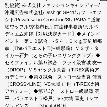
別協賛] 株式会社ファッションキャンディー/
沖縄広告株式会社/Deshign.SP41/カフェ‣エフ
シド/Privatesalon CrossLine/SUIPARA＃道頓
堀ワッフル/京都市役所前法律事務所/カルペ
ディエム沖縄【対戦決定カード】◆メインイ
ベント 第１０試合 -５４．０ｋｇ契約旭那
拳（Theパラエストラ沖縄那覇）ＶＳザ・タ
イガー石井（とらの子レスリングクラブ）◆
セミファイナル第９試合 フライ級宮城 友一
（DROP）ＶＳヤックル真吾（T-REX柔術ア
カデミー）◆第８試合 ストロー級当真 佳直
（CROSS×LINE）VS大城 正也（T-REX柔術
アカデミー）◆第7試合 ストロー級黒澤 亮
平（パラエストラ松戸）VS大城 匡史（シマ
ジリアンズ） #shooto0416