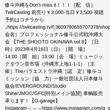
修斗沖縄をDon't miss it！！！［配 信］
TwitCasting 前売り￥3,000-当日￥3,500-視聴
予約はコチラから
↓https://twitcasting.tv/f:3609780655707379/s
会名］プロフェッショナル修斗公式戦沖縄大
会 【THE SHOOTO OKINAWA vol.8】［日
時］2023年4月16日（日）［開 場］
14:00［開 始］15:00［会 場］ミュージッ
クタウン音市場（沖縄市上地1-1-1）［主
催］Theパラエストラ沖縄［認 定］修斗コ
ミッション［協 力］一般社団法人日本修斗
協会/EVERGROUND/Studio
Shine/JMOC/GFC[特別メイン協賛] 車輌販売
承ります！【G-garage】
Instagram→→→https://www.instagram.com/g_