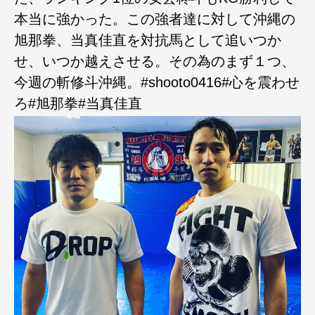
本当に強かった。この強者達に対して沖縄の
旭那拳、当真佳直を対抗馬として追いつか
せ、いつか越えさせる。その為のまず１つ、
今週の斬修斗沖縄。#shooto0416#心を震わせ
ろ#旭那拳#当真佳直