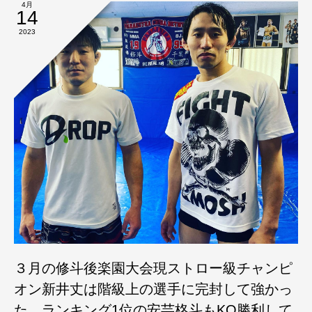
4月
14
2023
３月の修斗後楽園大会現ストロー級チャンピ
オン新井丈は階級上の選手に完封して強かっ
た、ランキング1位の安芸柊斗もKO勝利して