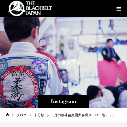
イ
ン
ス
タ
グ
ラ
ム
Instagram
ブログ
未分類
３月の修斗後楽園大会現ストロー級チャンピオン新井丈は階級上の選手に完封して強かった、ランキング1位の安芸柊斗もKO勝利して本当に強かった。この強者達に対して沖縄の旭那拳、当真佳直を対抗馬として追いつかせ、いつか越えさせる。その為のまず１つ、今週の斬修斗沖縄。#shooto0416#心を震わせろ#旭那拳#当真佳直