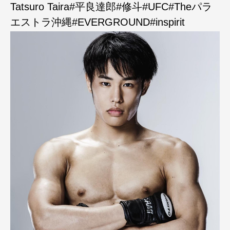
Tatsuro Taira#平良達郎#修斗#UFC#Theパラ
エストラ沖縄#EVERGROUND#inspirit