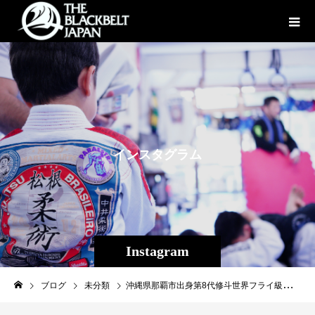
イ
ン
ス
タ
グ
ラ
ム
Instagram
ブログ
未分類
沖縄県那覇市出身第8代修斗世界フライ級王者プロ戦績13戦13勝（3KO・7S）平良達郎（Theパラエストラ沖縄）MMAの最高峰UFCの頂点を目指しすべく、2023年度スポンサー様を募集しています。皆様のお力添えを宜しくお願いします！・・・以下、officialより☆平良達郎2023年度スポンサー募集☆平良にとってこの一年はUFCとの電撃契約、デビュー戦の延期、UFC3連勝と波瀾万丈で刺激的な日々でした。平良本人はもちろん、チームにとっても激動でしたが、多くのスポンサー様に支えられて万全の体制で闘いに挑むことができました。沖縄から世界を目指すという高い目標を掲げた平良達郎を共に支えていただき本当にありがとうございました。2023年度も引き続き、UFCでの試合に加え海外でのファイトキャンプを精力的に行いたいという本人の希望もあり、目まぐるしい一年となりそうです。また、昨年に引き続きベストなチームを組み、修羅の世界へ挑み続けたいとも考えております。改めまして平良にとってより良い環境を作るために応援してくださる企業様を募集致します。ご検討いただけます企業様にはご協賛依頼の詳細をお送りさせていただきます。theparaoki@gmail.com詳細のご確認は上記アドレスまでご連絡いただけますと幸いです。よろしくお願い致します。TEAM Tatsuro Taira#平良達郎#修斗#UFC#Theパラエストラ沖縄#EVERGROUND#inspirit