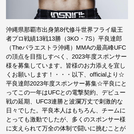
沖縄県那覇市出身第8代修斗世界フライ級王
者プロ戦績13戦13勝（3KO・7S）平良達郎
（Theパラエストラ沖縄）MMAの最高峰UFC
の頂点を目指しすべく、2023年度スポンサー
様を募集しています。皆様のお力添えを宜し
くお願いします！・・・以下、officialより☆
平良達郎2023年度スポンサー募集☆平良にと
ってこの一年はUFCとの電撃契約、デビュー
戦の延期、UFC3連勝と波瀾万丈で刺激的な
日々でした。平良本人はもちろん、チームに
とっても激動でしたが、多くのスポンサー様
に支えられて万全の体制で闘いに挑むことが