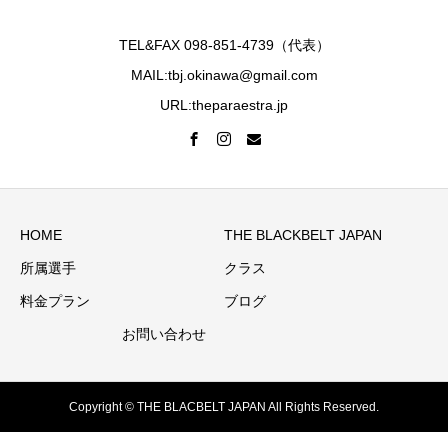
TEL&FAX 098-851-4739（代表）
MAIL:tbj.okinawa@gmail.com
URL:theparaestra.jp
HOME
THE BLACKBELT JAPAN
所属選手
クラス
料金プラン
ブログ
お問い合わせ
Copyright © THE BLACBELT JAPAN All Rights Reserved.