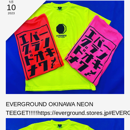
5月
10
2023
EVERGROUND OKINAWA NEON
TEEGET!!!!!https://everground.stores.jp#EV