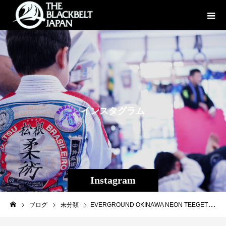
イ
ン
ス
タ
グ
ラ
ム
Instagram
ブログ
未分類
EVERGROUND OKINAWA NEON TEEGET!!!!!https://everground.stores.jp#EVERGROUND