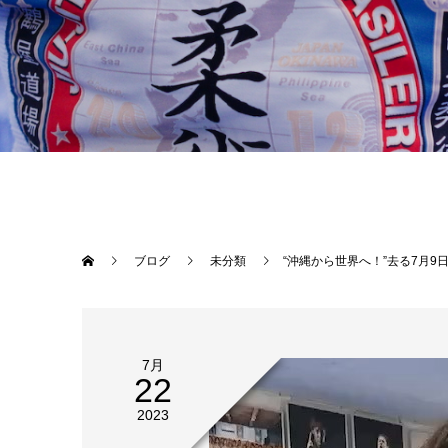
ブログ
未分類
“沖縄から世界へ！”去る7月9日UFC290ラスベガス大会において、堀口恭司以来、実に8年振りとなる日本人UFC4連勝を飾った前世界フライ級王者“スーパーノヴァ”平良達郎（Theパラエストラ沖縄）が7.23後楽園ホール大会へ緊急来場が決定！ そこでファンの皆さんとの交流を深めていただく「チャンピオングリーティング」を行うこととなりました。今回はファンの皆さまとの写真撮影会を行います。この撮影会は先着順となります。ご参加ご希望の方は以下をご確認ください。平良達郎選手と撮影するまたとないチャンスです！皆様のご参加をお待ちいたしております。□平良達郎 チャンピオングリーティング日時 2023年7月23日（日） 17:00〜 （30分程度を予定）場
7月
22
2023