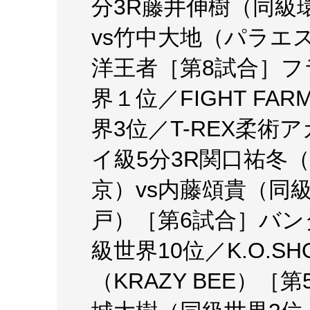
分3R藤井伸樹（同級環
vs竹中大地（パラエ
洋王者［第8試合］フ
界１位／FIGHT FA
界3位／T-REX柔術
イ級5分3R関口祐冬
京）vs内藤頌貴（同
戸）［第6試合］バン
級世界10位／K.O.SH
（KRAZY BEE）［