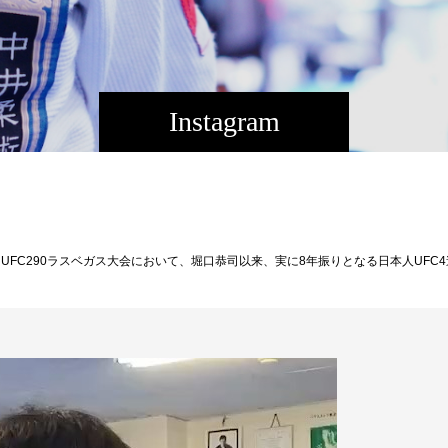
Instagram
所 後楽園ホール ロビー参加資格 大会記念パンフレット（1部1000円）購入者 先着30名様7/23(日)プロフェッショナル修斗後楽園大会！@Abema_Fight にて全試合完全無料LIVE中継！視聴URL→ https://abema.tv/channels/fighting-sports/slots/9Ts44bVHvb4GUF□7.23 プロ修斗・後楽園ホール大会試合順決定［メインイベント・第10試合］世界ストロー級チャンピオンシップ5分5R新井丈（王者・初防衛戦／和術慧舟會HEARTS）vs安芸柊斗（挑戦者・同級1位／MMAZジム）［セミファイナル・第9試合］バンタム級5分3R藤井伸樹（同級環太平洋王者／ALLIANCE）vs竹中大地（パラエストラ和泉）※元同級環太平洋王者［第8試合］フライ級5分3R山内渉（同級世界１位／FIGHT FARM）vsヤックル真吾（同級世界3位／T-REX柔術アカデミー）［第7試合］フライ級5分3R関口祐冬（同級世界2位／修斗GYM東京）vs内藤頌貴（同級世界5位／パラエストラ松戸）［第6試合］バンタム級5分3R加藤ケンジ（同級世界10位／K.O.SHOOTO GYM）vsスソン（KRAZY BEE）［第5試合］フェザー級5分2R結城大樹（同級世界3位／マスタージャパン福岡）vsオーディン（格闘DREAMERS）［第4試合］epsomsalt seacrystals Presents インフィニティリーグ2023 女子ストロー級5分2R藤野恵実（リーグ初戦／トライフォース赤坂）vsエンゼル☆志穂（リーグ戦勝ち点0／GSB多治見）［第3試合］epsomsalt seacrystals Presents インフィニティリーグ2023 女子ストロー級5分2R宝珠山桃花（リーグ戦勝ち点4／赤崎道場A-SPIRIT）vs吉成はるか（リーグ戦勝ち点0／シューティング宇留野道場）［第2試合］epsomsalt seacrystals Presents インフィニティリーグ2023 フェザー級5分2R浜松ヤ