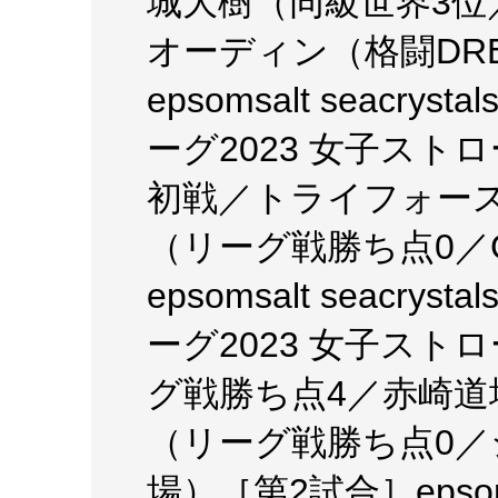
城大樹（同級世界3位
オーディン（格闘DRE
epsomsalt seacry
ーグ2023 女子スト
初戦／トライフォース
（リーグ戦勝ち点0／
epsomsalt seacry
ーグ2023 女子スト
グ戦勝ち点4／赤崎道場A
（リーグ戦勝ち点0
場）［第2試合］epsomsalt