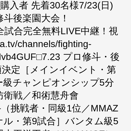
入者 先着30名様7/23(日)
修斗後楽園大会！
にて全試合完全無料LIVE中継！視
tv/channels/fighting-
44bVHvb4GUF□7.23 プロ修斗・後
順決定［メインイベント・第
ー級チャンピオンシップ5分
防衛戦／和術慧舟會
柊斗（挑戦者・同級1位／MMAZ
ル・第9試合］バンタム級5