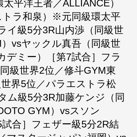
太平洋王者／ALLIANCE）
ストラ和泉）※元同級環太平
ライ級5分3R山内渉（同級世
RM）vsヤックル真吾（同級世
アカデミー）［第7試合］フラ
（同級世界2位／修斗GYM東
級世界5位／パラエストラ松
タム級5分3R加藤ケンジ（同
OOTO GYM）vsスソン
第5試合］フェザー級5分2R結