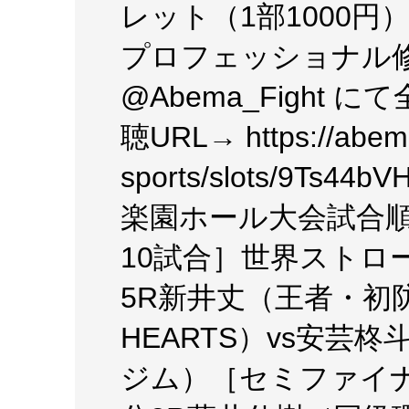
レット（1部1000円）購
プロフェッショナル
@Abema_Fight 
聴URL→ https://abema.
sports/slots/9Ts
楽園ホール大会試合
10試合］世界ストロ
5R新井丈（王者・初
HEARTS）vs安芸
ジム）［セミファイナ