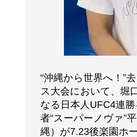
“沖縄から世界へ！”去
ス大会において、堀
なる日本人UFC4連
者“スーパーノヴァ”
縄）が7.23後楽園