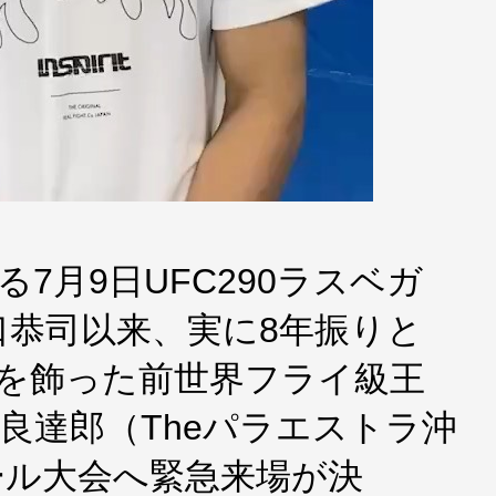
る7月9日UFC290ラスベガ
口恭司以来、実に8年振りと
勝を飾った前世界フライ級王
平良達郎（Theパラエストラ沖
ホール大会へ緊急来場が決