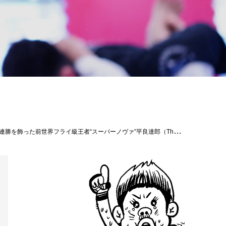
マト（リーグ戦勝ち点4／T・GRIP TOKYO）vs磯部鉄心（リーグ戦勝ち点0／パラエストラ松戸）［第1試合］epsomsalt seacrystals Presents インフィニティリーグ2023 フェザー級5分2R上原平（リーグ戦勝ち点2／リバーサルジム横浜グランドスラム）vsCHAN-龍（リーグ戦勝ち点0／MMAZジム）※2022年度同級新人王&MVP［大会名］プロフェッショナル修斗公式戦 PROFESSIONAL SHOOTO 2023 Vol.5［日時］2023年7月23日（日）［開場］17:00［開始］18:00 ※17:30よりオープニングファイトを実施［会場］後楽園ホール 東京都文京区後楽1-3-61-5F JR「水道橋駅」より徒歩3分［協力］一般社団法人日本修斗協会［認定］インターナショナル修斗コミッション［主催］株式会社サステイン［チケット料金］VIP 18,000円／RS 12,000円／SS 10,000円／S 7,000円／A 6,000円※全席指定、全て税込み価格。※当日は500円増し。※小学生以上はチケットが必要。［チケット発売日］6月3日（土）［チケット販売所］イープラス https://eplus.jp/shooto/（パソコン&スマートフォン）https://eplus.jp/qa/修斗BASE オンラインショップ https://proshooto.official.ec/［お問い合せ］株式会社 サステイン 03-3788-3042 #shooto0723#修斗#平良達郎#UFC#ABEMA