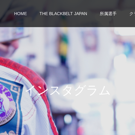
HOME
THE BLACKBELT JAPAN
所属選手
ク
イ
ン
ス
タ
グ
ラ
ム