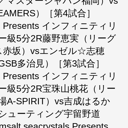
／マスタージャパン福岡）vs
AMERS）［第4試合］
stals Presents インフィニティリ
ロー級5分2R藤野恵実（リーグ
赤坂）vsエンゼル☆志穂
GSB多治見）［第3試合］
stals Presents インフィニティリ
ロー級5分2R宝珠山桃花（リー
-SPIRIT）vs吉成はるか
／シューティング宇留野道
 seacrystals Presents