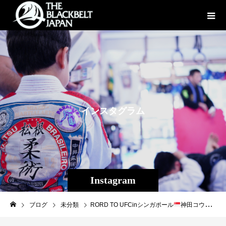
イ
ン
ス
タ
グ
ラ
ム
Instagram
ブログ
未分類
RORD TO UFCinシンガポール
神田コウヤ（パラエストラ松戸）今回アップ相手をして17年前共に練習をしていた頃がFash back。逞しく成長したなあ、と。相手の前進が支持され僅差で敗れはしたももののまだまだ旅途中、これからだ。この経験を背負ってより強くなれ！#UFC#RoadToUFC #神田コウヤ