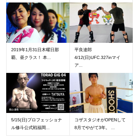
2019年1月31日木曜日那
平良達郎
覇、昼クラス！ 本...
4/12(日)UFC.327inマイ
ア...
5/15(日)プロフェッショナ
コザスタジオがOPENして
ル修斗公式戦福岡...
8月でやがて3年。 ...