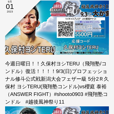
9月
01
2023
今週日曜日！！久保村ヨシTERU（飛翔塾/コ
ンドル）復活！！！！9/3(日)プロフェッショ
ナル修斗公式戦新潟大会フェザー級 5分2Ｒ久
保村 ヨシTERU(飛翔塾コンドル)vs櫻庭 泰裕
（ANSWER FIGHT）#shooto0903 #飛翔塾コ
ンドル #越後風神祭り11