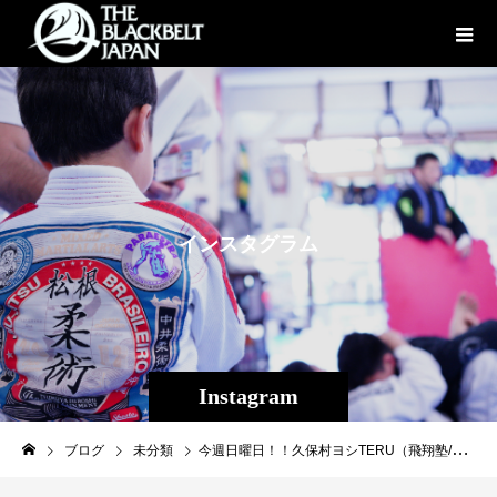
イ
ン
ス
タ
グ
ラ
ム
Instagram
ブログ
未分類
今週日曜日！！久保村ヨシTERU（飛翔塾/コンドル）復活！！！！9/3(日)プロフェッショナル修斗公式戦新潟大会フェザー級 5分2Ｒ久保村 ヨシTERU(飛翔塾コンドル)vs櫻庭 泰裕（ANSWER FIGHT）#shooto0903 #飛翔塾コンドル #越後風神祭り11