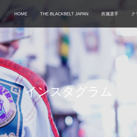
HOME
THE BLACKBELT JAPAN
所属選手
ク
イ
ン
ス
タ
グ
ラ
ム