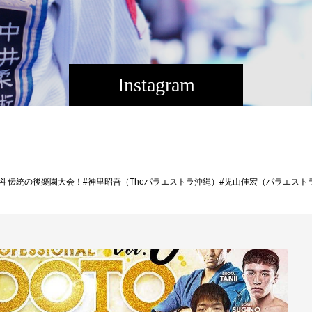
Instagram
ル修斗伝統の後楽園大会！#神里昭吾（Theパラエストラ沖縄）#児山佳宏（パラエストラ松