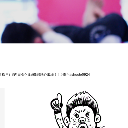
戸）#内田タケル#磯部鉄心出場！！#修斗#shooto0924