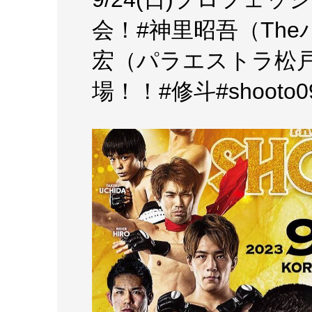
会！#神里昭吾（Th
宏（パラエストラ松戸
場！！#修斗#shooto0