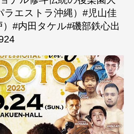
eパラエストラ沖縄）#児山佳
）#内田タケル#磯部鉄心出
924