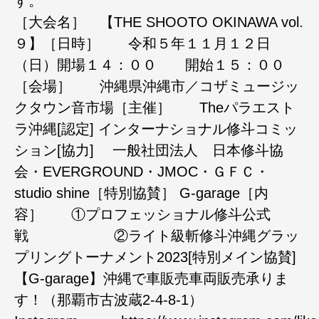
［大会名］ 【THE SHOOTO OKINAWA vol.
９】［日時］ 令和５年１１月１２日
（日）開場１４：００ 開始１５：００
［会場］ 沖縄県沖縄市／コザミュージッ
クタウン音市場［主催］ Theパラエスト
ラ沖縄[認定] インターナショナル修斗コミッ
ション[協力] 一般社団法人 日本修斗協
会・EVERGROUND・JMOC・ＧＦＣ・
studio shine［特別協賛］ G-garage［内
容］ ①プロフェッショナル修斗公式
戦 ②ライト級斬修斗沖縄グラッ
プリングトーナメント2023[特別メイン協賛]
【G-garage】沖縄で車販売車両販売承りま
す！（那覇市古波蔵2-4-8-1）