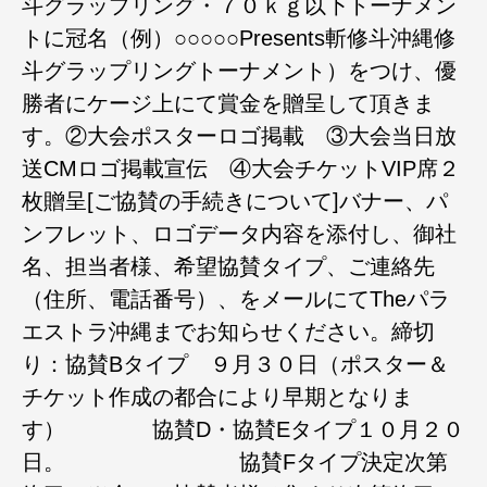
斗グラップリング・７０ｋｇ以下トーナメン
トに冠名（例）○○○○○Presents斬修斗沖縄修
斗グラップリングトーナメント）をつけ、優
勝者にケージ上にて賞金を贈呈して頂きま
す。②大会ポスターロゴ掲載 ③大会当日放
送CMロゴ掲載宣伝 ④大会チケットVIP席２
枚贈呈[ご協賛の手続きについて]バナー、パ
ンフレット、ロゴデータ内容を添付し、御社
名、担当者様、希望協賛タイプ、ご連絡先
（住所、電話番号）、をメールにてTheパラ
エストラ沖縄までお知らせください。締切
り：協賛Bタイプ ９月３０日（ポスター＆
チケット作成の都合により早期となりま
す） 協賛D・協賛Eタイプ１０月２０
日。 協賛Fタイプ決定次第