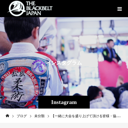
イ
ン
ス
タ
グ
ラ
ム
Instagram
ブログ
未分類
【一緒に大会を盛り上げて頂ける皆様・協賛企業様を募っています！！】２０２３年１１月１２日（日）インターナショナル修斗コミッション認定Theパラエストラ沖縄主催、プロフェッショナル修斗沖縄大会【THE SHOOTO OKINAWA vol.９】コザミュージックタウン音市場にて座席４１５名前後の観客数で、沖縄県内プロシューターVS県外プロシュータープロ公式戦１０試合・グラップリングトーナメントを予定しています。会場に来られない方の為に日本全国で視聴可能なインターネットLIVE配信ツイキャスでは毎大会沢山の視聴者の方に観戦していただいています。この大会を機に改めて沖縄から強い選手を育てるべく選手の忍耐力、精神力、体力、技術向上を目指す共に格闘技を通し、健全なる教育の場の提供として、また総合格闘技の更なる向上、発展に繋がるよう奮起する所存でございます。今大会が更なる起爆剤となりますよう、皆様の格別のご協賛を賜りたく重ねてお願い申し上げます。 ［大会名］ 【THE SHOOTO OKINAWA vol.９】［日時］ 令和５年１１月１２日（日）開場１４：００ 開始１５：００［会場］ 沖縄県沖縄市／コザミュージックタウン音市場［主催］ Theパラエストラ沖縄[認定] インターナショナル修斗コミッション[協力] 一般社団法人 日本修斗協会・EVERGROUND・JMOC・ＧＦＣ・studio shine［特別協賛］ G-garage［内容］ ①プロフェッショナル修斗公式戦 ②ライト級斬修斗沖縄グラップリングトーナメント2023[特別メイン協賛] 【G-garage】沖縄で車販売車両販売承ります！（那覇市古波蔵2-4-8-1）Instagram→→→https://www.instagram.com/like_impala/[特別協賛] 株式会社ファッションキャンディー/沖縄広告株式会社/Deshign.SP41/Privatesalon CrossLine/SUIPARA＃道頓堀ワッフル/京都市役所前法律事務所/カルペディエム沖縄〇協賛Bタイプ:６万円 (２企業様募集） ①ケージコーナーバナー作成 ②大会ポスターロゴ掲載 ③大会当日放送CMロゴ掲載宣伝 ④大会チケットVIP席２枚贈呈。〇協賛Dタイプ：３万円 ①会場の全ての座席に御社チラシを配布いたします。〇協賛Eタイプ:３万円 (５企業様募集） ①御社CM（３０秒程度・動画作成は御社にてお願いします)を会場、ツイキャス放送で放送いたします。 ○協賛Fタイプ（応相談）①今大会初開催の修斗グラップリング・７０ｋｇ以下トーナメントに冠名（例）○○○○○Presents斬修斗沖縄修斗グラップリングトーナメント）をつけ、優勝者にケージ上にて賞金を贈呈して頂きます。②大会ポスターロゴ掲載 ③大会当日放送CMロゴ掲載宣伝 ④大会チケットVIP席２枚贈呈[ご協賛の手続きについて]バナー、パンフレット、ロゴデータ内容を添付し、御社名、担当者様、希望協賛タイプ、ご連絡先（住所、電話番号）、をメールにてTheパラエストラ沖縄までお知らせください。締切り：協賛Bタイプ ９月３０日（ポスター＆チケット作成の都合により早期となります） 協賛D・協賛Eタイプ１０月２０日。 協賛Fタイプ決定次第終了。※全ての協賛者様は集まり次第終了となります。※その他詳細についてはTheパラエストラ沖縄までお問い合わせください。〒902-0076 沖縄県那覇市与儀 2-21-1 Theパラエストラ沖縄TEL：098-851-4739メール：reversal.the@gmail.com#shooto1112 #THESHOOTOOKINAWA #EVERGROUND #斬修斗沖縄 #修斗 #shooto #沖縄 #パラエストラ #那覇 #コザ #コザミュージックタウン #MMA #総合格闘技