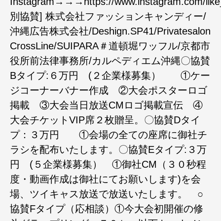
Instagram→→→https://www.instagram.com/like
別協賛] 株式会社ファッションキャンディー/
沖縄広告株式会社/Deshign.SP41/Privatesalon
CrossLine/SUIPARA＃道頓堀ワッフル/京都市
役所前法律事務所/カルペディエム沖縄〇協賛
Bタイプ:６万円 (２企業様募集） ①ケー
ジコーナーバナー作成 ②大会ポスターロゴ
掲載 ③大会当日放送CMロゴ掲載宣伝 ④
大会チケットVIP席２枚贈呈。〇協賛Dタイ
プ：３万円 ①会場の全ての座席に御社チ
ラシを配布いたします。〇協賛Eタイプ:３万
円 (５企業様募集） ①御社CM（３０秒程
度・動画作成は御社にてお願いします)を会
場、ツイキャス放送で放送いたします。 ○
協賛Fタイプ（応相談）①今大会初開催の修