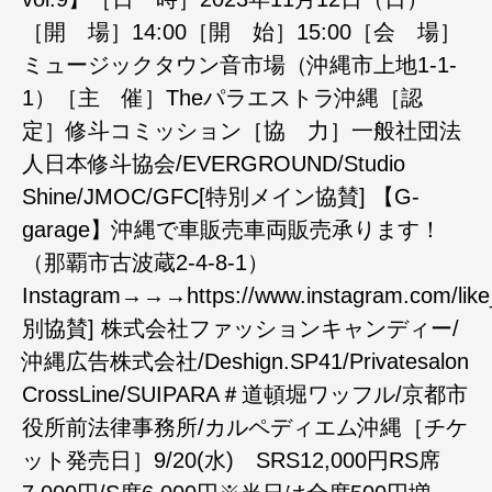
［開 場］14:00［開 始］15:00［会 場］
ミュージックタウン音市場（沖縄市上地1-1-
1）［主 催］Theパラエストラ沖縄［認
定］修斗コミッション［協 力］一般社団法
人日本修斗協会/EVERGROUND/Studio
Shine/JMOC/GFC[特別メイン協賛] 【G-
garage】沖縄で車販売車両販売承ります！
（那覇市古波蔵2-4-8-1）
Instagram→→→https://www.instagram.com/like
別協賛] 株式会社ファッションキャンディー/
沖縄広告株式会社/Deshign.SP41/Privatesalon
CrossLine/SUIPARA＃道頓堀ワッフル/京都市
役所前法律事務所/カルペディエム沖縄［チケ
ット発売日］9/20(水) SRS12,000円RS席