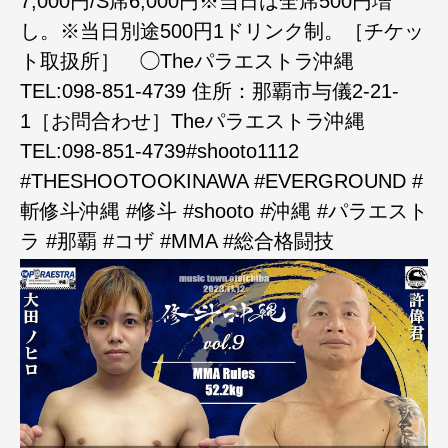
7,000円/S席6,000円※当日は全席500円増
し。※当日別途500円1ドリンク制。［チケッ
ト取扱所］ ◯Theパラエストラ沖縄
TEL:098-851-4739 住所：那覇市与儀2-21-
1［お問合わせ］Theパラエストラ沖縄
TEL:098-851-4739#shooto1112
#THESHOOTOOKINAWA #EVERGROUND #
斬修斗沖縄 #修斗 #shooto #沖縄 #パラエスト
ラ #那覇 #コザ #MMA #総合格闘技