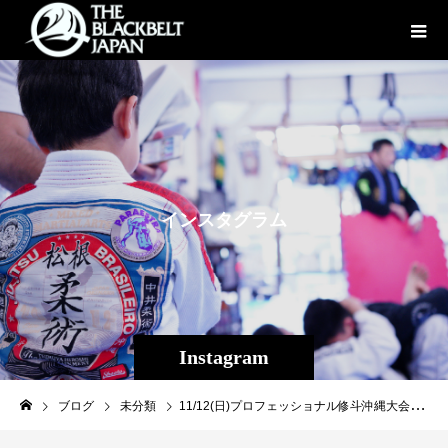
イ
ン
ス
タ
グ
ラ
ム
Instagram
ブログ
未分類
11/12(日)プロフェッショナル修斗沖縄大会【THE SHOOTO OKINAWAvol.9】！修斗GYM香港の刺客ホイ・ワイ・クエンが国境を越えて初参戦！対戦相手は勝利に飢える大田ノヒロ！［大会名］プロフェッショナル修斗公式戦沖縄大会 【THE SHOOTO OKINAWA vol.9】［日 時］2023年11月12日（日）［開 場］14:00［開 始］15:00［会 場］ミュージックタウン音市場（沖縄市上地1-1-1）［主 催］Theパラエストラ沖縄［認 定］修斗コミッション［協 力］一般社団法人日本修斗協会/EVERGROUND/Studio Shine/JMOC/GFC[特別メイン協賛] 【G-garage】沖縄で車販売車両販売承ります！（那覇市古波蔵2-4-8-1）Instagram→→→https://www.instagram.com/like_impala/[特別協賛] 株式会社ファッションキャンディー/沖縄広告株式会社/Deshign.SP41/Privatesalon CrossLine/SUIPARA＃道頓堀ワッフル/京都市役所前法律事務所/カルペディエム沖縄［チケット発売日］9/20(水) SRS12,000円RS席7,000円/S席6,000円※当日は全席500円増し。※当日別途500円1ドリンク制。［チケット取扱所］ ◯Theパラエストラ沖縄 TEL:098-851-4739 住所：那覇市与儀2-21-1［お問合わせ］Theパラエストラ沖縄 TEL:098-851-4739#shooto1112 #THESHOOTOOKINAWA #EVERGROUND #斬修斗沖縄 #修斗 #shooto #沖縄 #パラエストラ #那覇 #コザ #MMA #総合格闘技