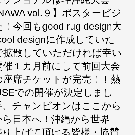
INAWA vol.９】ポスタービジ
もgood rug design大
 cool designに作成していた
で拡散していただければ幸い
開催１カ月前にして前回大会
の座席チケットが完売！！熱
OUSEでの開催が決定しまし
手、チャンピオンはここから
から日本へ！沖縄から世界
盛り上げて頂ける皆様・協賛