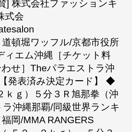
別協賛] 株式会社ファッションキ
株式会
atesalon
PARA＃道頓堀ワッフル/京都市役所
ディエム沖縄［チケット料
わせ］Theパラエストラ沖
-4739【発表済み決定カード】 ◆
２ｋｇ）５分３Ｒ旭那拳（沖
ストラ沖縄那覇/同級世界ランキ
岡/MMA RANGERS