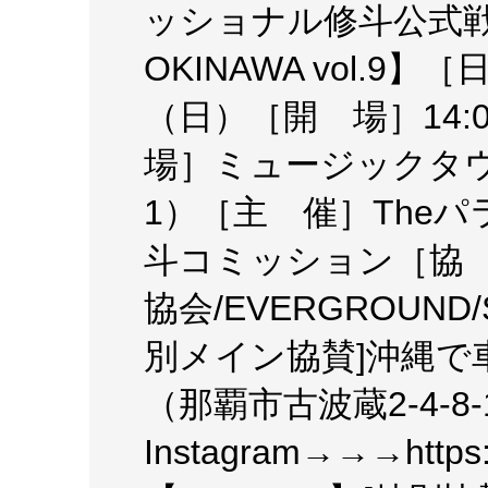
ッショナル修斗公式戦沖
OKINAWA vol.9】
（日）［開 場］14:
場］ミュージックタウ
1）［主 催］The
斗コミッション［協
協会/EVERGROUND/St
別メイン協賛]沖縄で
（那覇市古波蔵2-4-8-
Instagram→→→https:/