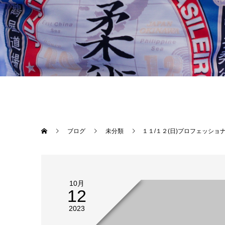
ブログ
未分類
１１/１２(日)プロフェッショナル修斗沖縄大会【THE SHOOTO OKINAWA vol.９】ポスタービジュアル完成致しました！今回もgood rug design大城和久様にThe best, cool designに作成していただきました！SNS等で拡散していただければ幸いです！そして今回は開催１カ月前にして前回大会よりも増席した会場の座席チケットが完売！！熱気あふれるFULL HOUSEでの開催が決定しました！未来のスター選手、チャンピオンはここから生まれる！！！沖縄から日本へ！沖縄から世界へ！【一緒に大会を盛り上げて頂ける皆様・協賛企業様を募っています！！】プロフェッショナル修斗沖縄大会【THE SHOOTO OKINAWA vol.９】〇協賛Bタイプ:６万円 (２企業様募集） ①ケージコーナ
10月
12
2023