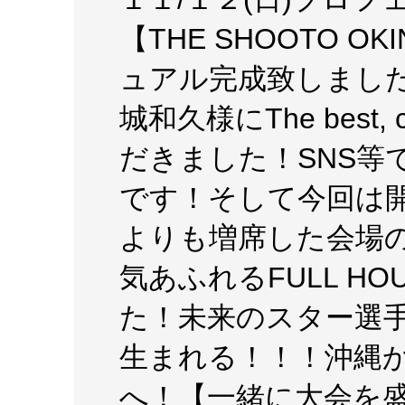
【THE SHOOTO OK
ュアル完成致しました！今回
城和久様にThe best,
だきました！SNS等
です！そして今回は
よりも増席した会場
気あふれるFULL H
た！未来のスター選
生まれる！！！沖縄
へ！【一緒に大会を