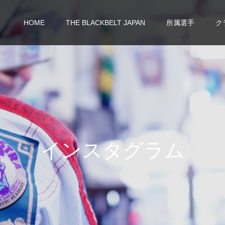
HOME
THE BLACKBELT JAPAN
所属選手
ク
イ
ン
ス
タ
グ
ラ
ム