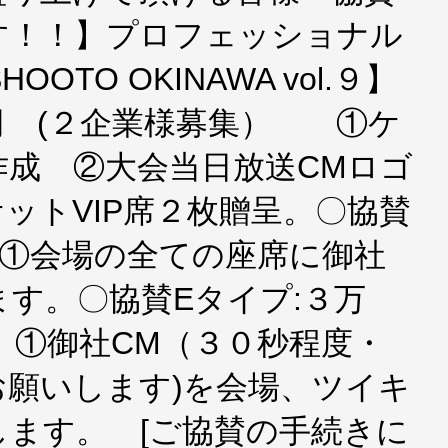
す！！】プロフェッショナル
OTO OKINAWA vol.９】
円 (２企業様募集） ①ケ
作成 ②大会当日放送CMロゴ
ットVIP席２枚贈呈。〇協賛
①会場の全ての座席に御社
す。〇協賛Eタイプ:３万
 ①御社CM（３０秒程度・
お願いします)を会場、ツイキ
ます。 [ご協賛の手続きに