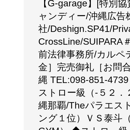
【G-garage】[特
ャンディー/沖縄広告
社/Deshign.SP41/Priv
CrossLine/SUI
前法律事務所/カルペ
金］完売御礼［お問合
縄 TEL:098-851
ストロー級（-５２．
縄那覇/Theパラエ
ング１位）ＶＳ泰斗（福