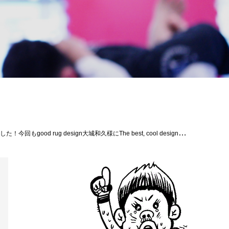
ym OKINAWA CROSS×LINE/同級世界ランキング５位）ＶＳマッチョ・ザ・バタフライ（大阪/T総合格闘技道場コブラ会/同級世界ランキング１０位） ◆-５４．０ｋｇ契約 ５分２Ｒ畠山 隆称（南城市/Theパラエストラ沖縄那覇）ＶＳ蒔田伸吾（岡山/TKエスペランサ） ◆バンタム級（-６１．２ｋｇ）５分２Ｒ一條 貴洋（福島/ストライプル南相馬）ＶＳ緒方 史朗（東京/パラエストラ松戸） ◆ストロー級（-５２．２ｋｇ）５分２Ｒ大田ノヒロ（沖縄国頭/Theパラエストラ沖縄コザ）ＶＳHui Wai Kwan（香港/修斗GYM香港）※デビュー戦 ◆ウェルター級（-７７．１ｋｇ）５分２Ｒ加藤 正憲(宮崎/C.K STYLES MMA)ＶＳ西條英成（沖縄那覇/Theパラエストラ沖縄那覇） ◆２０２３年度新人王トーナメント準決勝 バンタム級（-６１．２ｋｇ）５分２Ｒ小川隼人（兵庫/修斗GYM神戸）ＶＳJAM（沖縄那覇/Theパラエストラ沖縄那覇） ◆２０２３年度新人王トーナメント準決勝 フライ級（-５６．７ｋｇ）５分２Ｒ亮我（兵庫/総合格闘技ゴンズジム）ＶＳ神里昭吾（沖縄北谷/Theパラエストラ沖縄コザ） ◆ストロー級（-５２．２ｋｇ）５分２Ｒ大城 匡史（沖縄糸満/Theパラエストラ沖縄那覇）ＶＳ三輪 勇気（兵庫/修斗GYM神戸）◆フェザー級（-６５．８ｋｇ）５分２Ｒ工藤圭一郎（名護/グランドスラムAPP）ＶＳ諸石 一砂（長崎/パラエストラ松戸）※デビュー戦#shooto1112 #THESHOOTOOKINAWA #斬修斗沖縄グラップリング2023 #EVERGROUND #斬修斗沖縄 #修斗 #shooto #沖縄 #パラエストラ #那覇 #コザ #コザミュージックタウン #MMA #総合格闘技