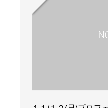
１１/１２(日)プロ