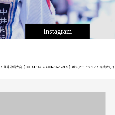
Instagram
ーバナー作成 ②大会当日放送CMロゴ掲載宣伝 ③大会チケットVIP席２枚贈呈。〇協賛Dタイプ：３万円 ①会場の全ての座席に御社チラシを配布いたします。〇協賛Eタイプ:３万円 (５企業様募集） ①御社CM（３０秒程度・動画作成は御社にてお願いします)を会場、ツイキャス放送で放送いたします。 [ご協賛の手続きについて]バナー、パンフレット、ロゴデータ内容を添付し、御社名、担当者様、希望協賛タイプ、ご連絡先（住所、電話番号）、をメールにてTheパラエストラ沖縄までお知らせください。締切り：１０月２０日。 ※全ての協賛者様は集まり次第終了となります。※その他詳細についてはTheパラエストラ沖縄までお問い合わせください。〒902-0076 沖縄県那覇市与儀 2-21-1 Theパラエストラ沖縄TEL：098-851-4739メール：reversal.the@gmail.com［大会名］プロフェッショナル修斗公式戦沖縄大会 【THE SHOOTO OKINAWA vol.9】［日 時］2023年11月12日（日）［開 場］14:00［開 始］15:00［会 場］ミュージックタウン音市場（沖縄市上地1-1-1）［主 催］Theパラエストラ沖縄［認 定］修斗コミッション［協 力］一般社団法人日本修斗協会/EVERGROUND/Studio Shine/JMOC/GFC[特別メイン協賛]沖縄で車販売車両販売承ります！（那覇市古波蔵2-4-8-1）Instagram→→→https://www.instagram.com/like_impala/【G-garage】[特別協賛] 株式会社ファッションキャンディー/沖縄広告株式会社/Deshign.SP41/Privatesalon CrossLine/SUIPARA＃道頓堀ワッフル/京都市役所前法律事務所/カルペディエム沖縄［チケット料金］完売御礼［お問合わせ］Theパラエストラ沖縄 TEL:098-851-4739【発表済み決定カード】 ◆ストロー級（-５２．２ｋｇ）５分３Ｒ旭那拳（沖縄那覇/Theパラエストラ沖縄那覇/同級世界ランキング１位）ＶＳ泰斗（福岡/MMA RANGERS GYM） ◆ストロー級（-５２．２ｋｇ） ５分３Ｒ当真 佳直（沖縄那覇/ reversaL G