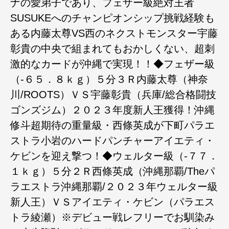
ナの愛弟子であり、フェザー級絶対王者
SUSUKEへのチャンピオンシップ挑戦経験も
ある内藤太尊VS西のネクストモンスター宇藤
彰貴の中央で組まれてもおかしくない、超刺
激的なカードが沖縄で実現！！◆フェザー級
（-６５．８ｋｇ）５分３Ｒ内藤太尊（神奈
川/ROOTS）ＶＳ宇藤彰貴（兵庫/総合格闘技
ゴンズジム）２０２３年度新人王獲得！沖縄
修斗超期待の重量級・西條英成が下町パラエ
ストラ小岩のハードパンチャーアイエティ・
ケビンを迎え撃つ！◆ウェルター級（-７７．
１ｋｇ）５分２Ｒ西條英成（沖縄那覇/Theパ
ラエストラ沖縄那覇/２０２３年ウェルター級
新人王）ＶＳアイエティ・ケビン（パラエス
トラ綾瀬）※デビュー戦レフリーでお馴染み