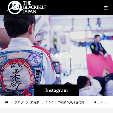
イ
ン
ス
タ
グ
ラ
ム
Instagram
ブログ
未分類
２０２４年斬修斗沖縄春の陣！！！４/１４(日)プロフェッショナル修斗公式戦【THE SHOOTO OKINAWAvol.１０】決定カード５試合を発表！！水面下で進行中のカード４～５試合を合わせると９～10試合を予定。カード発表に合わせて本日より全席種チケット発売開始となります！！SRS12,000円RS席7,000円S席6,000円※当日は全席500円増し。※当日別途500円1ドリンク制。［チケット取扱所］ ◯Theパラエストラ沖縄 TEL:098-851-4739 住所：那覇市与儀2-21-1Please everyone check check it out THE SHOOTO OKINAWA！Don't miss it！！！［大会名］プロフェッショナル修斗公式戦沖縄大会 【THE SHOOTO OKINAWA vol.10】［日時］2024年4月14日（日）［開場］14:00［開始］15:00［会場］ミュージックタウン音市場（沖縄市上地1-1-1)［主催］Theパラエストラ沖縄［認定］インターナショナル修斗コミッション［協力］一般社団法人日本修斗協会/ＥＶＥＲＧＲＯＵＮＤ/Studio Shine/ＪＭＯＣ/ＧＦＣ[特別メイン協賛]沖縄で車販売車両販売承ります！（那覇市古波蔵2-4-8-1）Instagram→→→https://www.instagram.com/like_impala/【G-garage】[特別協賛] 株式会社ファッションキャンディー/カフェエフシド/沖縄広告株式会社/Deshign.SP41/Privatesalon CrossLine/SUIPARA＃道頓堀ワッフル/京都市役所前法律事務所/カルペディエム沖縄［チケット発売日］2/26(月) SRS12,000円RS席7,000円/S席6,000円※当日は全席500円増し。※当日別途500円1ドリンク制。［チケット取扱所］ ◯Theパラエストラ沖縄 TEL:098-851-4739 住所：那覇市与儀2-21-1［お問合わせ］Theパラエストラ沖縄 TEL:098-851-4739[公式ＳＮＳ]THE SHOOTO OKINAWA 公式BlogTHE SHOOTO OKINAWA 公式instagramTHE SHOOTO OKINAWA 公式FACEBOOKTHE SHOOTO OKINAWA 公式TWITTER【新たな決定カード】第１回から今大会１０回まで全てのTHE SHOOTO OKINAWAで試合をしている皆勤賞、Mr.斬修斗沖縄こと、現修斗世界ストロー級４位当真佳直に、アマチュア修斗20戦20勝、プロ修斗3勝1分、2023年修斗新人王、若干１７歳現役高校生SUPER ROOKIE根井博登が挑戦状！！◆ストロー級（-５２．２ｋｇ） ５分３Ｒ当真 佳直（沖縄那覇/CROSS×LINE/同級世界ランキング４位）ＶＳ根井博登（千葉/パラエストラ千葉/２０２３年ストロー級新人王）カリスマ佐藤ルミナの愛弟子であり、フェザー級絶対王者SUSUKEへのチャンピオンシップ挑戦経験もある内藤太尊VS西のネクストモンスター宇藤彰貴の中央で組まれてもおかしくない、超刺激的なカードが沖縄で実現！！◆フェザー級（-６５．８ｋｇ）５分３Ｒ内藤太尊（神奈川/ROOTS）ＶＳ宇藤彰貴（兵庫/総合格闘技ゴンズジム）２０２３年度新人王獲得！沖縄修斗超期待の重量級・西條英成が下町パラエストラ小岩のハードパンチャーアイエティ・ケビンを迎え撃つ！◆ウェルター級（-７７．１ｋｇ）５分２Ｒ西條英成（沖縄那覇/Theパラエストラ沖縄那覇/２０２３年ウェルター級新人王）ＶＳアイエティ・ケビン（パラエストラ綾瀬）※デビュー戦レフリーでお馴染みの小生隆弘（グランドスラムAPP）が昨年くも膜下嚢胞が自然消滅しているのが発覚、40歳にして約1６年以上ぶりにアマチュア修斗に参戦し結果を残しプロデビューを果たす！新人王１回戦の対戦相手は中国・四国選手権の２大会覇者・広島の松本ごだい！◆２０２４年度新人王トーナメント フライ級（-５６．７ｋｇ）５分２Ｒ松本 ごだい（広島/BURST）ＶＳ小生隆弘（沖縄名護/グランドスラムAPP）先月初の東京進出で黒部和沙に苦汁を舐めたコザのスピードスター大田ノヒロが時を待たずして出場を直訴、対戦相手は今回で２回目の修斗沖縄参戦となる広島の高橋佑太！◆ストロー級（-５２．２ｋｇ）５分２Ｒ大田ノヒロ（沖縄国頭/Theパラエストラ沖縄コザ）ＶＳ高橋佑太（広島/BURST）※他、出場予定畠山 隆称（沖縄南城/Theパラエストラ沖縄那覇/同級世界ランキング７位）南風原吉良斗（沖縄那覇/Theパラエストラ沖縄那覇）大城 匡史（沖縄糸満/Theパラエストラ沖縄那覇）知名 昴海（沖縄宜野湾/キックボクシングDROP）#shooto414 #修斗 #shooto #THESHOOTOOKINAWA #EVERGROUND #斬修斗沖縄 #沖縄 #那覇 #コザ #MMA #総合格闘技