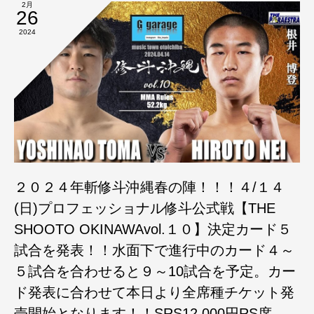
2月
26
2024
２０２４年斬修斗沖縄春の陣！！！４/１４
(日)プロフェッショナル修斗公式戦【THE
SHOOTO OKINAWAvol.１０】決定カード５
試合を発表！！水面下で進行中のカード４～
５試合を合わせると９～10試合を予定。カー
ド発表に合わせて本日より全席種チケット発
売開始となります！！SRS12,000円RS席