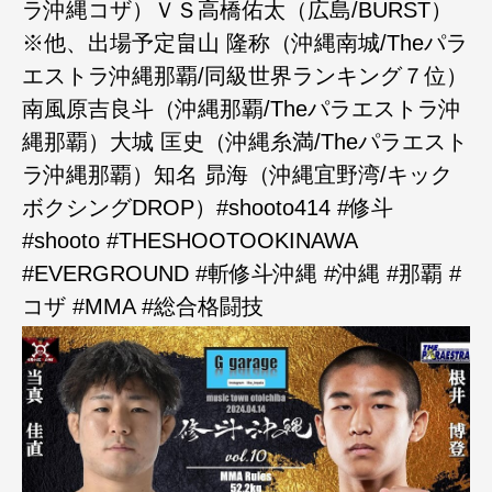
ラ沖縄コザ）ＶＳ高橋佑太（広島/BURST）
※他、出場予定畠山 隆称（沖縄南城/Theパラ
エストラ沖縄那覇/同級世界ランキング７位）
南風原吉良斗（沖縄那覇/Theパラエストラ沖
縄那覇）大城 匡史（沖縄糸満/Theパラエスト
ラ沖縄那覇）知名 昴海（沖縄宜野湾/キック
ボクシングDROP）#shooto414 #修斗
#shooto #THESHOOTOOKINAWA
#EVERGROUND #斬修斗沖縄 #沖縄 #那覇 #
コザ #MMA #総合格闘技