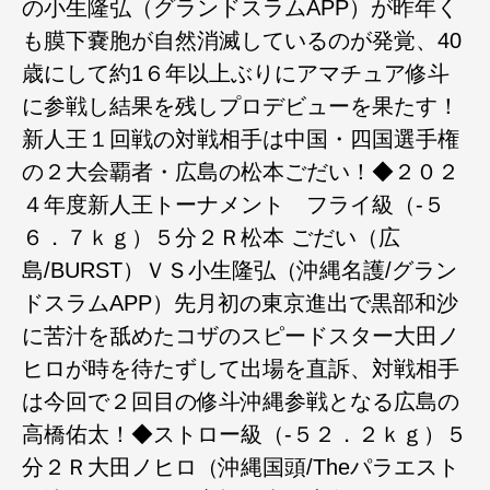
の小生隆弘（グランドスラムAPP）が昨年く
も膜下嚢胞が自然消滅しているのが発覚、40
歳にして約1６年以上ぶりにアマチュア修斗
に参戦し結果を残しプロデビューを果たす！
新人王１回戦の対戦相手は中国・四国選手権
の２大会覇者・広島の松本ごだい！◆２０２
４年度新人王トーナメント フライ級（-５
６．７ｋｇ）５分２Ｒ松本 ごだい（広
島/BURST）ＶＳ小生隆弘（沖縄名護/グラン
ドスラムAPP）先月初の東京進出で黒部和沙
に苦汁を舐めたコザのスピードスター大田ノ
ヒロが時を待たずして出場を直訴、対戦相手
は今回で２回目の修斗沖縄参戦となる広島の
高橋佑太！◆ストロー級（-５２．２ｋｇ）５
分２Ｒ大田ノヒロ（沖縄国頭/Theパラエスト