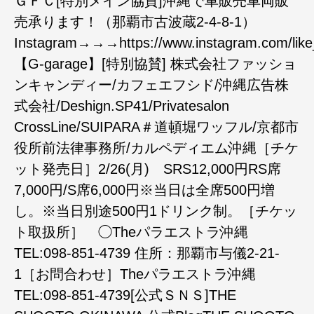
ＧＦＣ[特別メイン協賛]沖縄で車販売車両販
売承ります！（那覇市古波蔵2-4-8-1）
Instagram→→→https://www.instagram.com/like
【G-garage】[特別協賛] 株式会社ファッショ
ンキャンディー/カフェエフシド/沖縄広告株
式会社/Deshign.SP41/Privatesalon
CrossLine/SUIPARA＃道頓堀ワッフル/京都市
役所前法律事務所/カルペディエム沖縄［チケ
ット発売日］2/26(月) SRS12,000円RS席
7,000円/S席6,000円※当日は全席500円増
し。※当日別途500円1ドリンク制。［チケッ
ト取扱所］ ◯Theパラエストラ沖縄
TEL:098-851-4739 住所：那覇市与儀2-21-
1［お問合わせ］Theパラエストラ沖縄
TEL:098-851-4739[公式ＳＮＳ]THE