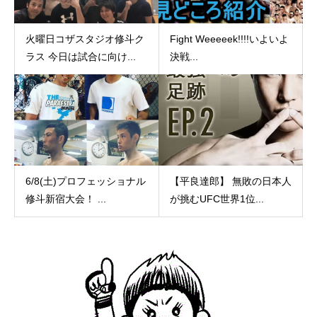
火曜日コザスタジオ修斗ク
Fight Weeeeek!!!!いよいよ
ラス 今日は試合に向け...
決戦...
6/8(土)プロフェッショナル
【平良達郎】 無敗の日本人
修斗新宿大会！ ...
が挑むUFC世界1位...