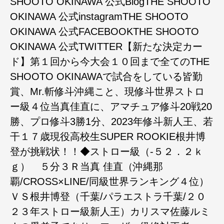
SHOOTO OKINAWA 公式BlogTHE SHOOTO
OKINAWA 公式instagramTHE SHOOTO
OKINAWA 公式FACEBOOKTHE SHOOTO
OKINAWA 公式TWITTER【新たな決定カー
ド】第１回から今大会１０回まで全てのTHE
SHOOTO OKINAWAで試合をしている皆勤
賞、Mr.斬修斗沖縄こと、現修斗世界ストロ
ー級４位当真佳直に、アマチュア修斗20戦20
勝、プロ修斗3勝1分、2023年修斗新人王、若
干１７歳現役高校生SUPER ROOKIE根井博
登が挑戦状！！◆ストロー級（-５２．２ｋ
ｇ） ５分３Ｒ当真 佳直（沖縄那
覇/CROSS×LINE/同級世界ランキング４位）
ＶＳ根井博登（千葉/パラエストラ千葉/２０
２３年ストロー級新人王）カリスマ佐藤ルミ