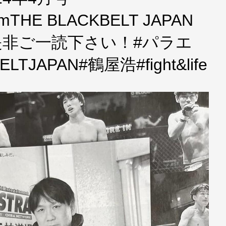
.comTHE BLACKBELT JAPAN
是非ご一読下さい！#パラエ
TJAPAN#鶴屋浩#fight&life