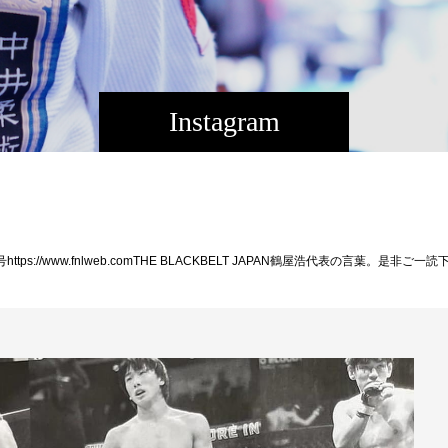
Instagram
24年4月号https://www.fnlweb.comTHE BLACKBELT JAPAN鶴屋浩代表の言葉。是非ご