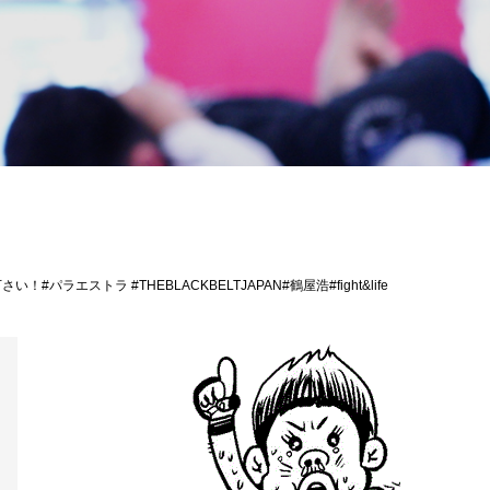
一読下さい！#パラエストラ #THEBLACKBELTJAPAN#鶴屋浩#fight&life