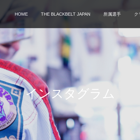
HOME
THE BLACKBELT JAPAN
所属選手
ク
イ
ン
ス
タ
グ
ラ
ム