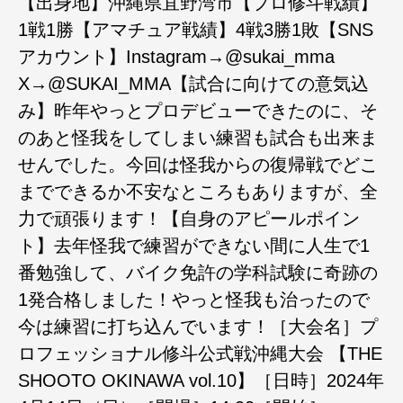
【出身地】沖縄県宜野湾市【プロ修斗戦績】
1戦1勝【アマチュア戦績】4戦3勝1敗【SNS
アカウント】Instagram→@sukai_mma
X→@SUKAI_MMA【試合に向けての意気込
み】昨年やっとプロデビューできたのに、そ
のあと怪我をしてしまい練習も試合も出来ま
せんでした。今回は怪我からの復帰戦でどこ
までできるか不安なところもありますが、全
力で頑張ります！【自身のアピールポイン
ト】去年怪我で練習ができない間に人生で1
番勉強して、バイク免許の学科試験に奇跡の
1発合格しました！やっと怪我も治ったので
今は練習に打ち込んでいます！［大会名］プ
ロフェッショナル修斗公式戦沖縄大会 【THE
SHOOTO OKINAWA vol.10】［日時］2024年