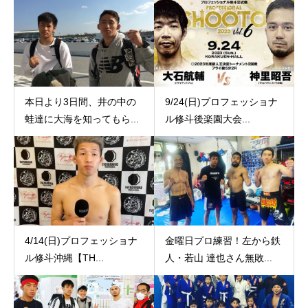
本日より3日間、井の中の
9/24(日)プロフェッショナ
蛙達に大海を知ってもら...
ル修斗後楽園大会...
4/14(日)プロフェッショナ
金曜日プロ練習！左から鉄
ル修斗沖縄【TH...
人・若山 達也さん無敗...