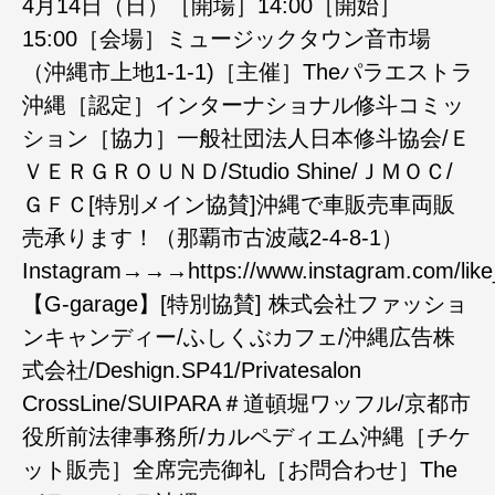
4月14日（日）［開場］14:00［開始］
15:00［会場］ミュージックタウン音市場
（沖縄市上地1-1-1)［主催］Theパラエストラ
沖縄［認定］インターナショナル修斗コミッ
ション［協力］一般社団法人日本修斗協会/Ｅ
ＶＥＲＧＲＯＵＮＤ/Studio Shine/ＪＭＯＣ/
ＧＦＣ[特別メイン協賛]沖縄で車販売車両販
売承ります！（那覇市古波蔵2-4-8-1）
Instagram→→→https://www.instagram.com/like
【G-garage】[特別協賛] 株式会社ファッショ
ンキャンディー/ふしくぶカフェ/沖縄広告株
式会社/Deshign.SP41/Privatesalon
CrossLine/SUIPARA＃道頓堀ワッフル/京都市
役所前法律事務所/カルペディエム沖縄［チケ
ット販売］全席完売御礼［お問合わせ］The