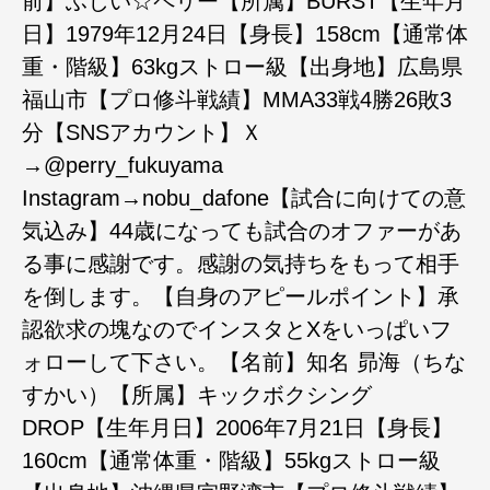
前】ふじい☆ペリー【所属】BURST【生年月
日】1979年12月24日【身長】158cm【通常体
重・階級】63kgストロー級【出身地】広島県
福山市【プロ修斗戦績】MMA33戦4勝26敗3
分【SNSアカウント】Ｘ
→@perry_fukuyama
Instagram→nobu_dafone【試合に向けての意
気込み】44歳になっても試合のオファーがあ
る事に感謝です。感謝の気持ちをもって相手
を倒します。【自身のアピールポイント】承
認欲求の塊なのでインスタとXをいっぱいフ
ォローして下さい。【名前】知名 昴海（ちな
すかい）【所属】キックボクシング
DROP【生年月日】2006年7月21日【身長】
160cm【通常体重・階級】55kgストロー級