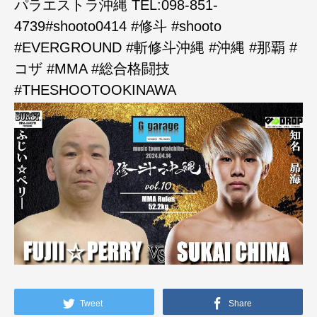
パラエストラ沖縄 TEL:098-851-
4739#shooto0414 #修斗 #shooto
#EVERGROUND #斬修斗沖縄 #沖縄 #那覇 #
コザ #MMA #総合格闘技
#THESHOOTOOKINAWA
Tweet
Share