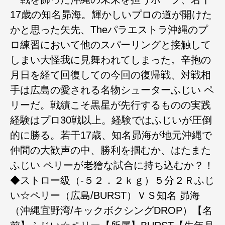
17歳の知名昴海。輝かしいプロの道が開けた
かと思った矢先、Theパラエストラ沖縄のプ
ロ練習において他のスパーリングと接触して
しまい大怪我に見舞われてしまった。辛抱の
月日を経て回復しての今回の復帰戦、対戦相
手は広島の愛される名物シューターふじい ペ
リーだ。戦績こそ黒星が先行するものの実践
経験はプロ30戦以上。経験ではふじいが圧倒
的に勝る。若干17歳、知名昴海が地元沖縄で
仲間の大歓声の中、勝利を掴むか、はたまた
ふじい ペリーが老獪な試合に持ち込むか？！
◆ストロー級（-５２．２ｋｇ）５分２Ｒふじ
い☆ペリー（広島/BURST）ＶＳ知名 昴海
（沖縄宜野湾/キックボクシングDROP）【名