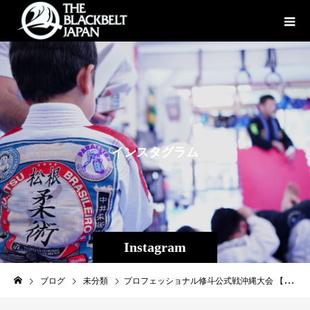
イ
ン
ス
タ
グ
ラ
ム
Instagram
ブログ
未分類
プロフェッショナル修斗公式戦沖縄大会 【THE SHOOTO OKINAWA vol.10】見所紹介③知名昴海VSふじい☆ペリー！！！2023年春THE SHOOTO OKINAWAvol.8にてプロデビュー。第1試合で激しい試合を制し、その期待を込めてMVPを獲得し、華々しいデビュー戦を飾った沖縄の未来を担うホープ、若干17歳の知名昴海。輝かしいプロの道が開けたかと思った矢先、Theパラエストラ沖縄のプロ練習において他のスパーリングと接触してしまい大怪我に見舞われてしまった。辛抱の月日を経て回復しての今回の復帰戦、対戦相手は広島の愛される名物シューターふじい ペリーだ。戦績こそ黒星が先行するものの実践経験はプロ30戦以上。経験ではふじいが圧倒的に勝る。若干17歳、知名昴海が地元沖縄で仲間の大歓声の中、勝利を掴むか、はたまたふじい ペリーが老獪な試合に持ち込むか？！◆ストロー級（-５２．２ｋｇ）５分２Ｒふじい☆ペリー（広島/BURST）ＶＳ知名 昴海（沖縄宜野湾/キックボクシングDROP）【名前】ふじい☆ペリー【所属】BURST【生年月日】1979年12月24日【身長】158cm【通常体重・階級】63kgストロー級【出身地】広島県福山市【プロ修斗戦績】MMA33戦4勝26敗3分【SNSアカウント】Ｘ→@perry_fukuyama Instagram→nobu_dafone【試合に向けての意気込み】44歳になっても試合のオファーがある事に感謝です。感謝の気持ちをもって相手を倒します。【自身のアピールポイント】承認欲求の塊なのでインスタとXをいっぱいフォローして下さい。【名前】知名 昴海（ちなすかい）【所属】キックボクシングDROP【生年月日】2006年7月21日【身長】160cm【通常体重・階級】55kgストロー級【出身地】沖縄県宜野湾市【プロ修斗戦績】1戦1勝【アマチュア戦績】4戦3勝1敗【SNSアカウント】Instagram→@sukai_mma X→@SUKAI_MMA【試合に向けての意気込み】昨年やっとプロデビューできたのに、そのあと怪我をしてしまい練習も試合も出来ませんでした。今回は怪我からの復帰戦でどこまでできるか不安なところもありますが、全力で頑張ります！【自身のアピールポイント】去年怪我で練習ができない間に人生で1番勉強して、バイク免許の学科試験に奇跡の1発合格しました！やっと怪我も治ったので今は練習に打ち込んでいます！［大会名］プロフェッショナル修斗公式戦沖縄大会 【THE SHOOTO OKINAWA vol.10】［日時］2024年4月14日（日）［開場］14:00［開始］15:00［会場］ミュージックタウン音市場（沖縄市上地1-1-1)［主催］Theパラエストラ沖縄［認定］インターナショナル修斗コミッション［協力］一般社団法人日本修斗協会/ＥＶＥＲＧＲＯＵＮＤ/Studio Shine/ＪＭＯＣ/ＧＦＣ[特別メイン協賛]沖縄で車販売車両販売承ります！（那覇市古波蔵2-4-8-1）Instagram→→→https://www.instagram.com/like_impala/【G-garage】[特別協賛] 株式会社ファッションキャンディー/ふしくぶカフェ/沖縄広告株式会社/Deshign.SP41/Privatesalon CrossLine/SUIPARA＃道頓堀ワッフル/京都市役所前法律事務所/カルペディエム沖縄［チケット販売］全席完売御礼［お問合わせ］Theパラエストラ沖縄 TEL:098-851-4739#shooto0414 #修斗 #shooto #EVERGROUND #斬修斗沖縄 #沖縄 #那覇 #コザ #MMA #総合格闘技 #THESHOOTOOKINAWA