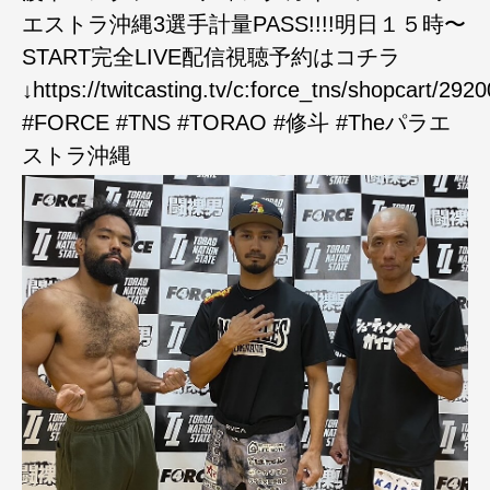
エストラ沖縄3選手計量PASS!!!!明日１５時〜
START完全LIVE配信視聴予約はコチラ
↓https://twitcasting.tv/c:force_tns/shopcart/29
#FORCE #TNS #TORAO #修斗 #Theパラエ
ストラ沖縄