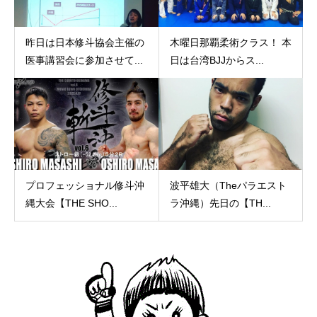
昨日は日本修斗協会主催の
木曜日那覇柔術クラス！ 本
医事講習会に参加させて...
日は台湾BJJからス...
プロフェッショナル修斗沖
波平雄大（Theパラエスト
縄大会【THE SHO...
ラ沖縄）先日の【TH...