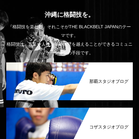
沖縄に格闘技を。
『格闘技を楽しむ』それこそがTHE BLACKBELT JAPANのテー
マです。
格闘技は、言葉や人種、年齢の壁を越えることができるコミュニ
ケーションの手段です。
那覇スタジオブログ
コザスタジオブログ