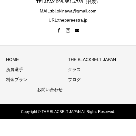
TEL&FAX 098-851-4739（代表）
MAIL:tbj.okinawa@gmail.com
URL:theparaestra.jp
HOME
THE BLACKBELT JAPAN
所属選手
クラス
料金プラン
ブログ
お問い合わせ
Copyright © THE BLACBELT JAPAN All Rights Reserved.