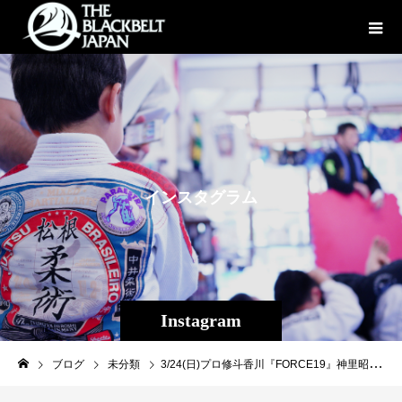
イ
ン
ス
タ
グ
ラ
ム
Instagram
ブログ
未分類
3/24(日)プロ修斗香川『FORCE19』神里昭吾波平コングシューティングガイコツTheパラエストラ沖縄3選手計量PASS!!!!明日１５時〜START完全LIVE配信視聴予約はコチラ↓https://twitcasting.tv/c:force_tns/shopcart/292009#shooto0324 #FORCE #TNS #TORAO #修斗 #Theパラエストラ沖縄