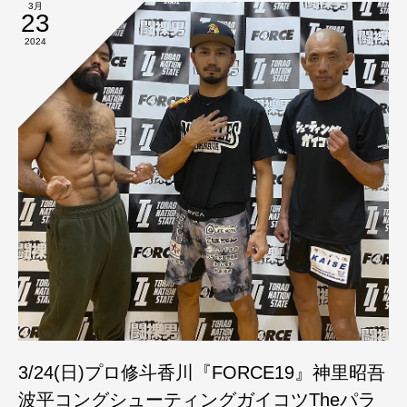
3月
23
2024
3/24(日)プロ修斗香川『FORCE19』神里昭吾
波平コングシューティングガイコツTheパラ