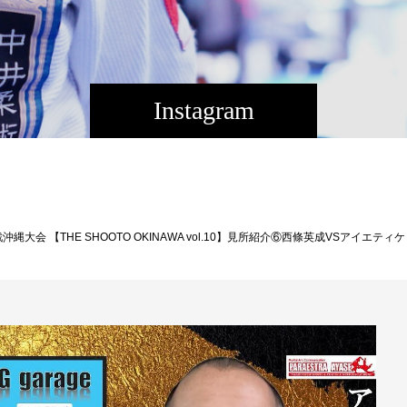
Instagram
修斗EXトーナメント決勝で対戦経験があり、その時は西條が三角絞めにより一本勝利している。先を見据える西條がデビュー戦のケビンを一蹴するか、ハードパンチャーケビンの1発が爆発するか！？◆ウェルター級（-７７．１ｋｇ）５分２Ｒ西條英成（沖縄那覇/Theパラエストラ沖縄那覇/２０２３年ウェルター級新人王）ＶＳアイエティ・ケビン（東京/パラエストラ綾瀬）※デビュー戦【名前】西條英成（さいじょうひでなり）【所属】Theパラエストラ沖縄【生年月日】1995年12月12日【身長】175cm【通常体重・階級】87kgウェルター級【出身地】沖縄県那覇市【プロ修斗戦績】2戦2勝 【アマチュア戦績】6戦 5勝1敗【その他格闘技戦績】・柔術PANCRAS CUP青優勝・KANSAI INTERNATIONAL JIU JITSU CHAMPIONSHIP 紫 準優勝【SNSアカウント】Instagram→ @hidenari_saijo Facebook→西條英成 X→@hidenari_saijo【試合に向けての意気込み】一方的な戦いの中で強さだけでなく、テクニカルな要素もしっかりと含めた試合運びで、見ている方を魅了したいです。【自身のアピールポイント】私はプリンが好きなんですけど、中でも農連市場にある、たまごひめと言うお店のプリンが大好きです。知っている方も沢山いると思いますが、ほんとに美味しくて、味も沢山あるので是非皆さんにも食べて欲しです。宣伝みたいになっちゃいましたが、私の好きな食べ物の紹介でした。【名前】アイエティ ケビン（KEVIN AYERTEY）【所属】パラエストラ綾瀬【生年月日】1997年9月10日【身長】187cm【通常体重・階級】83kgウェルター級【出身地】東京都足立区【プロ修斗戦績】デビュー戦【アマチュア戦績】7戦4勝3敗【試合に向けての意気込み】最初で最後のデビュー戦なので、気合いを入れて全力で勝ちに行きます！ボクシングを1年半やっていたのでパンチ力には自信があります。［大会名］プロフェ