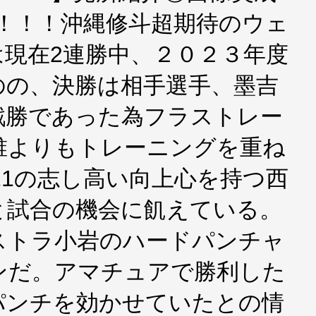
！！！沖縄修斗超期待のウェ
現在2連勝中、２０２３年度
のの、決勝は相手選手、墨吉
戦勝であった為フラストレー
誰よりもトレーニングを重ね
縄1の志し高い向上心を持つ西
と試合の機会に飢えている。
ストラ小岩のハードパンチャ
ンだ。アマチュアで勝利した
パンチを効かせていたとの情