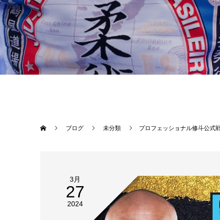
ブログ
未分類
プロフェッショナル修斗公式戦沖縄大会 【THE SHOOTO OKINAWA vol.10】見所紹介⑥西條英成VSアイエティケビン！！！沖縄修斗超期待のウェルター級・西條英成は現在2連勝中、２０２３年度新人王を獲得したものの、決勝は相手選手、墨吉涼太の怪我による不戦勝であった為フラストレーションを募らせた。誰よりもトレーニングを重ねTheパラエストラ沖縄1の志し高い向上心を持つ西條は、強くなる為にと試合の機会に飢えている。対するは下町パラエストラ小岩のハードパンチャーアイエティ・ケビンだ。アマチュアで勝利した試合は全ての試合でパンチを効かせていたとの情報もあり、その拳の強さには定評がある。この2人は2022年年末のアマチュア
3月
27
2024