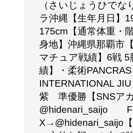
（さいじょうひでなり
ラ沖縄【生年月日】19
175cm【通常体重・
身地】沖縄県那覇市【
マチュア戦績】6戦 
績】・柔術PANCRAS 
INTERNATIONAL JI
紫 準優勝【SNSアカウ
@hidenari_sai
X→@hidenari_s