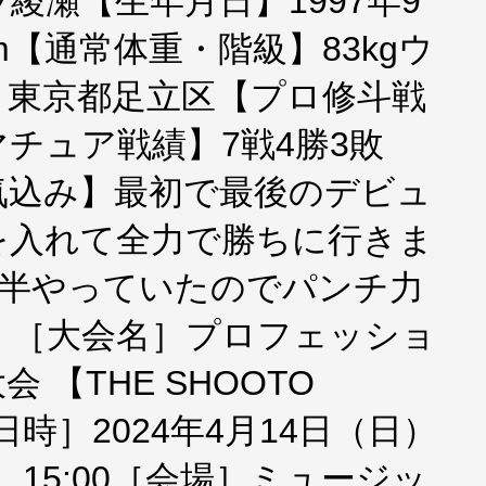
綾瀬【生年月日】1997年9
cm【通常体重・階級】83kgウ
】東京都足立区【プロ修斗戦
チュア戦績】7戦4勝3敗
気込み】最初で最後のデビュ
を入れて全力で勝ちに行きま
年半やっていたのでパンチ力
。［大会名］プロフェッショ
 【THE SHOOTO
】［日時］2024年4月14日（日）
］15:00［会場］ミュージッ