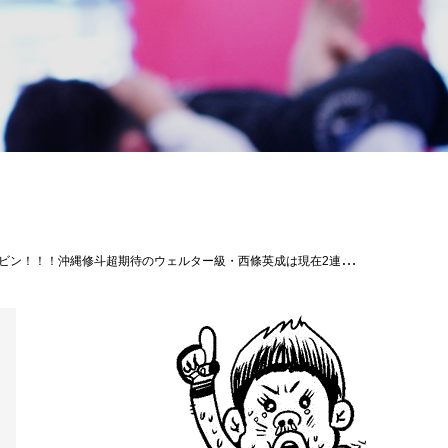
ッショナル修斗公式戦沖縄大会 【THE SHOOTO OKINAWA vol.10】［日時］2024年4月14日（日）［開場］14:00［開始］15:00［会場］ミュージックタウン音市場（沖縄市上地1-1-1)［主催］Theパラエストラ沖縄［認定］インターナショナル修斗コミッション［協力］一般社団法人日本修斗協会/ＥＶＥＲＧＲＯＵＮＤ/Studio Shine/ＪＭＯＣ/ＧＦＣ[特別メイン協賛]沖縄で車販売車両販売承ります！（那覇市古波蔵2-4-8-1）Instagram→→→https://www.instagram.com/like_impala/【G-garage】[特別協賛] 株式会社ファッションキャンディー/ふしくぶカフェ/沖縄広告株式会社/Deshign.SP41/Privatesalon CrossLine/SUIPARA＃道頓堀ワッフル/京都市役所前法律事務所/カルペディエム沖縄［チケット販売］全席完売御礼［お問合わせ］Theパラエストラ沖縄 TEL:098-851-4739[公式ＳＮＳ]THE SHOOTO OKINAWA 公式BlogTHE SHOOTO OKINAWA 公式instagramTHE SHOOTO OKINAWA 公式FACEBOOKTHE SHOOTO OKINAWA 公式TWITTER#shooto0414 #修斗 #shooto #EVERGROUND #斬修斗沖縄 #沖縄 #那覇 #コザ #MMA #総合格闘技 #THESHOOTOOKINAWA