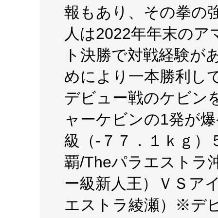
報もあり、その拳の
人は2022年年末の
ト決勝で対戦経験が
めにより一本勝利し
デビュー戦のケビン
ャーケビンの1発が
級（-７７．１ｋｇ）
覇/Theパラエスト
ー級新人王）ＶＳアイ
エストラ綾瀬）※デ