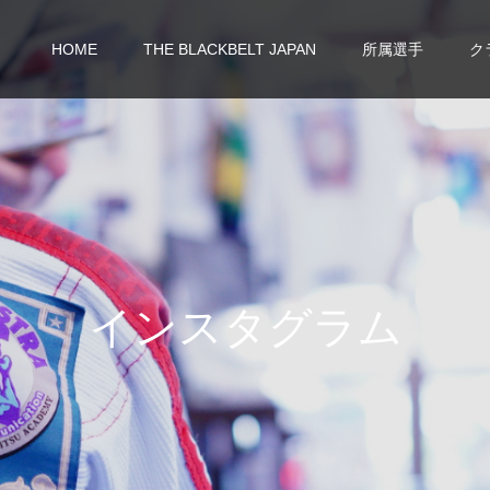
HOME
THE BLACKBELT JAPAN
所属選手
ク
イ
ン
ス
タ
グ
ラ
ム