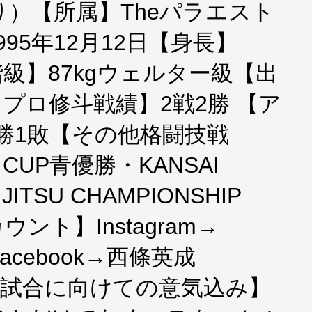
）【所属】Theパラエスト
95年12月12日【身長】
階級】87kgウェルター級【出
プロ修斗戦績】2戦2勝 【ア
5勝1敗【その他格闘技戦
CUP青優勝・KANSAI
U JITSU CHAMPIONSHIP
ント】Instagram→
jo Facebook→西條英成
aijo【試合に向けての意気込み】