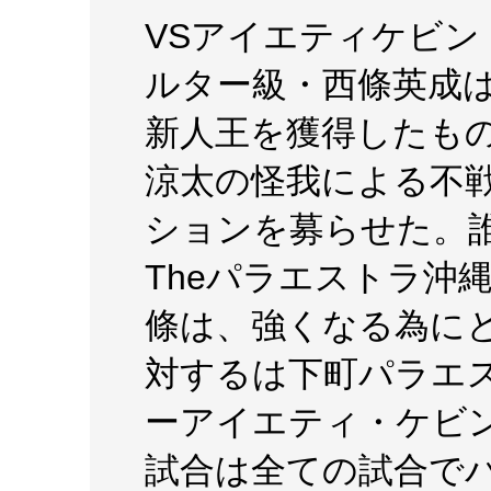
VSアイエティケビン
ルター級・西條英成は
新人王を獲得したも
涼太の怪我による不
ションを募らせた。
Theパラエストラ沖
條は、強くなる為に
対するは下町パラエ
ーアイエティ・ケビ
試合は全ての試合で