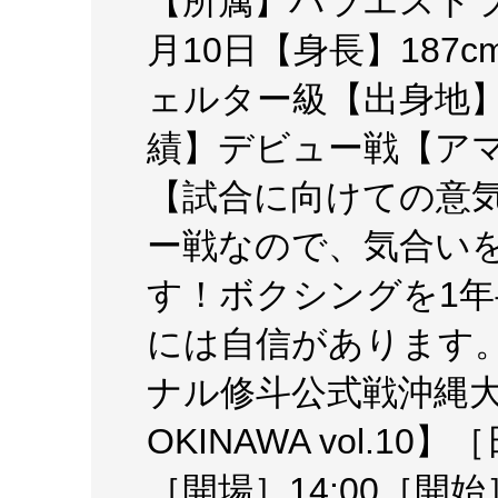
【所属】パラエストラ
月10日【身長】187
ェルター級【出身地
績】デビュー戦【アマ
【試合に向けての意
ー戦なので、気合い
す！ボクシングを1
には自信があります
ナル修斗公式戦沖縄大会
OKINAWA vol.10
［開場］14:00［開始