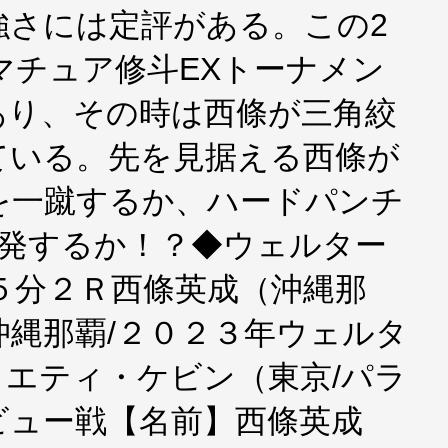
強さには定評がある。この2
アマチュア修斗EXトーナメン
あり、その時は西條が三角絞
ている。先を見据える西條が
を一蹴するか、ハードパンチ
爆発するか！？◆ウェルター
５分２Ｒ西條英成（沖縄那
ラ沖縄那覇/２０２３年ウェルタ
エティ・ケビン（東京/パラ
ビュー戦【名前】西條英成