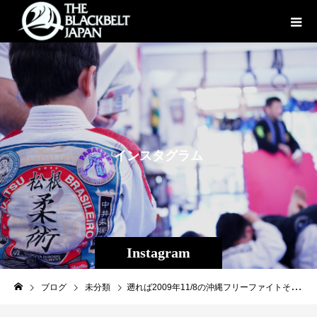
イ
ン
ス
タ
グ
ラ
ム
Instagram
ブログ
未分類
遡れば2009年11/8の沖縄フリーファイトそして2018年11/25第1回THE SHOOTO OKINAWA から数えて10回目のプロ修斗沖縄。大会を継続する事が大切だと若林太郎さんから教わり、今の選手がいます。さあ、いよいよ明日、プロフェッショナル修斗沖縄大会【THE SHOOTO OKINAWAvol.10】！！#shooto0414 #修斗 #shooto #EVERGROUND #斬修斗沖縄 #沖縄 #那覇 #コザ #MMA #総合格闘技 #THESHOOTOOKINAWA