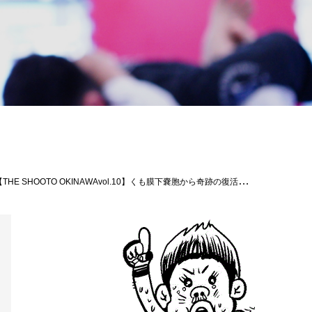
アカウントがあれば県外の方もWEBから視聴可能です#小生隆弘#グランドスラムAPP#shooto0414 #修斗 #shooto #EVERGROUND #斬修斗沖縄 #沖縄 #那覇 #コザ #MMA #総合格闘技 #THESHOOTOOKINAWA