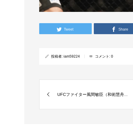
Tweet
Share
投稿者:
iam59224
コメント:
0
UFCファイター風間敏臣（和術慧舟...