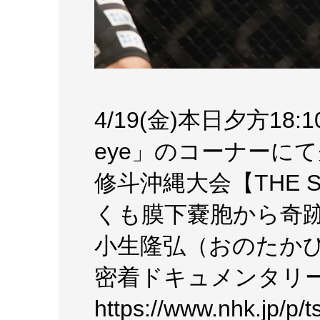
4/19(金)本日夕方18
eye」のコーナーに
修斗沖縄大会【THE SHO
くも膜下嚢胞から奇
小生隆弘（おのたかひ
密着ドキュメンタリ
https://www.nhk.jp/