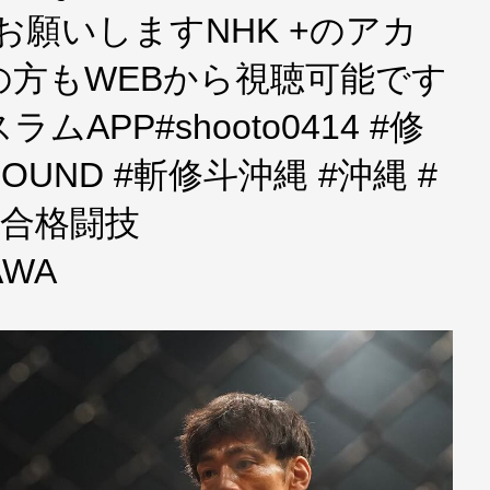
しくお願いしますNHK +のアカ
方もWEBから視聴可能です
APP#shooto0414 #修
GROUND #斬修斗沖縄 #沖縄 #
#総合格闘技
AWA