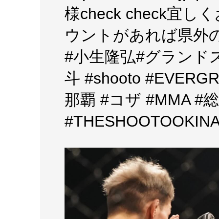
様check check宜
ウントがあれば県外の
#小生隆弘#グランドスラム
斗 #shooto #EVER
那覇 #コザ #MMA 
#THESHOOTOOKIN