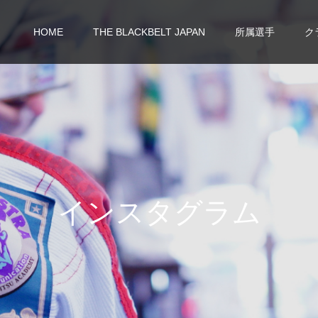
HOME
THE BLACKBELT JAPAN
所属選手
ク
イ
ン
ス
タ
グ
ラ
ム