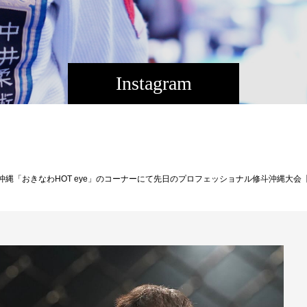
Instagram
会【THE SHOOTO OKINAWAvol.10】くも膜下嚢胞から奇跡の復活デビューを果たした小生隆弘（おのたかひろ/グラウンドスラムAPP）密着ドキュメンタリーか放送されます！https://www.nhk.jp/p/ts/GQG566LYNJ/schedule/皆様check check宜しくお願いしますNHK +の