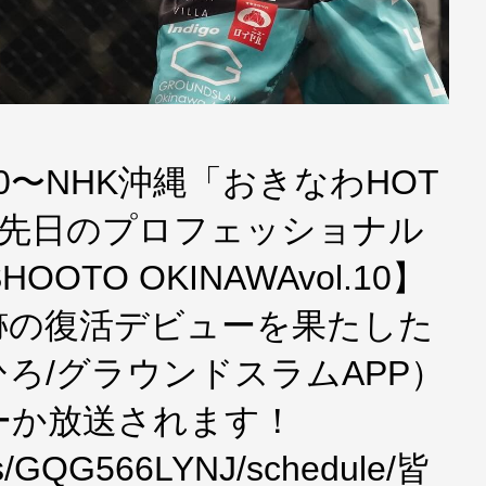
:10〜NHK沖縄「おきなわHOT
て先日のプロフェッショナル
OTO OKINAWAvol.10】
跡の復活デビューを果たした
ろ/グラウンドスラムAPP）
ーか放送されます！
p/ts/GQG566LYNJ/schedule/皆