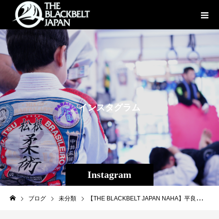
イ
ン
ス
タ
グ
ラ
ム
Instagram
ブログ
未分類
【THE BLACKBELT JAPAN NAHA】平良達郎もお世話になっている株式会社ロールズ藤原逹也さんより立派な観葉植物をいただきました。感謝致します！新住所↓【那覇市国場532-1 メゾンセピア２F】修斗（総合格闘技）キックボクシングブラジリアン柔術３っつの格闘技を楽しく学べて強くなる！プロ志望大歓迎、格闘技初めての方でもキッズから大人、男性、女性、全ての方が楽しく強くなれます。見学・体験・入会随時受付中です！TEL:098-851-4739HP: https://theparaestra.jp#株式会社ロールズ#THEBLACKBELTJAPAN#Theパラエストラ沖縄 #沖縄 #那覇 #与儀 #MMA #shooto #コザ #総合格闘技 #修斗 #キックボクシング #柔術 #jiujitsu #ダイエット