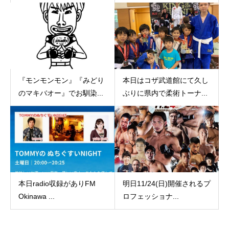
『モンモンモン』『みどり
本日はコザ武道館にて久し
のマキバオー』でお馴染...
ぶりに県内で柔術トーナ...
本日radio収録がありFM
明日11/24(日)開催されるプ
Okinawa ...
ロフェッショナ...