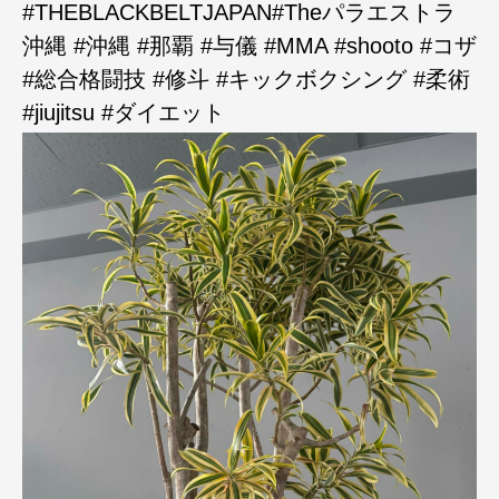
#THEBLACKBELTJAPAN#Theパラエストラ
沖縄 #沖縄 #那覇 #与儀 #MMA #shooto #コザ
#総合格闘技 #修斗 #キックボクシング #柔術
#jiujitsu #ダイエット