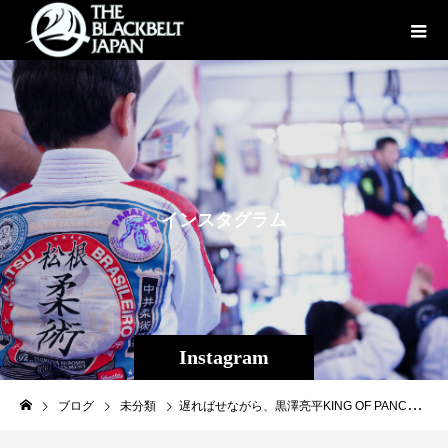
イ
ン
ス
タ
グ
ラ
ム
Instagram
ブログ
未分類
遅ればせながら、黒澤亮平KING OF PANCRASEベルト奪取！！！THE BLACKBELT JAPANとしては初の修斗、PANCRASE２つのベルトを獲得した選手になりました。苦しい時もあったからこそ、辞めたい時もあったろうけど、諦めずにやり続けたからこその栄光。これまでを知っているから、黒澤の成功は胸に刺さるものがあって沁みる。黒澤の成功は仲間皆が喜び祝福します。成功を遂げて人間力を上げて、30歳まだまだこれからが全盛期、先の未来へ自身が思うがままにチャレンジして行って欲しいです。今後も同じチームとして遠くからも力強く応援したいと思います。Best of luck to your future#黒澤亮平#PANCRASE#修斗#THEBLACKBELTJAPAN