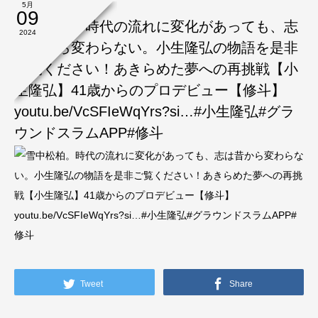
5月
09
雪中松柏。時代の流れに変化があっても、志
2024
は昔から変わらない。小生隆弘の物語を是非
ご覧ください！あきらめた夢への再挑戦【小
生隆弘】41歳からのプロデビュー【修斗】
youtu.be/VcSFIeWqYrs?si…#小生隆弘#グラ
ウンドスラムAPP#修斗
Tweet
Share