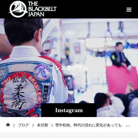
イ
ン
ス
タ
グ
ラ
ム
Instagram
ブログ
未分類
雪中松柏。時代の流れに変化があっても、志は昔から変わらない。小生隆弘の物語を是非ご覧ください！あきらめた夢への再挑戦【小生隆弘】41歳からのプロデビュー【修斗】youtu.be/VcSFIeWqYrs?si…#小生隆弘#グラウンドスラムAPP#修斗