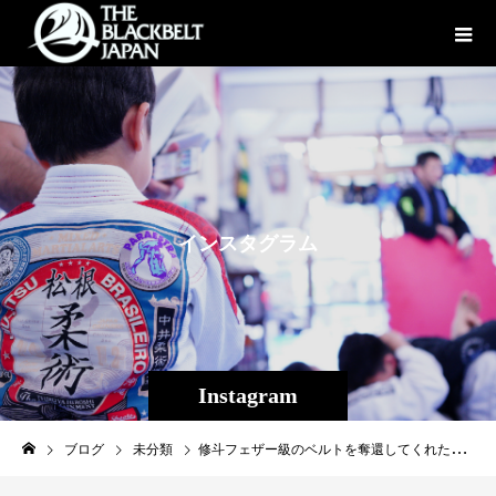
イ
ン
ス
タ
グ
ラ
ム
Instagram
ブログ
未分類
修斗フェザー級のベルトを奪還してくれた愛すべき後輩THE BLACKBELT JAPANの大将扇久保博正と沖縄で修斗王者となり世界へ先頭に立って走るUFCファイター平良達郎。修斗伝承、最高のトレーニングです#人生幸福#修斗#修斗伝承#UFC#RIZIN#THEBLACKBELTJAPAN#沖縄