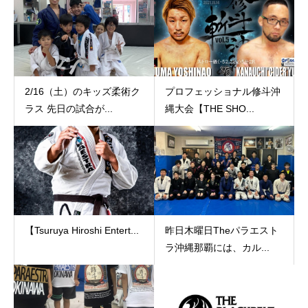
2/16（土）のキッズ柔術ク
プロフェッショナル修斗沖
ラス 先日の試合が...
縄大会【THE SHO...
【Tsuruya Hiroshi Entert...
昨日木曜日Theパラエスト
ラ沖縄那覇には、カル...