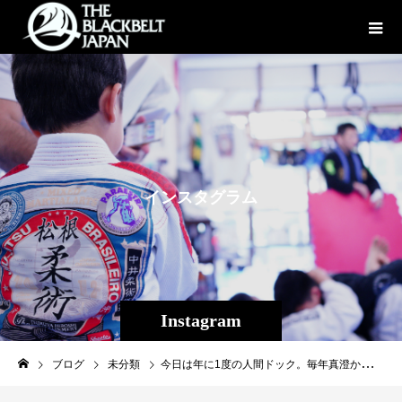
イ
ン
ス
タ
グ
ラ
ム
Instagram
ブログ
未分類
今日は年に1度の人間ドック。毎年真澄から誕生日プレゼントには人間ドックの予約をして健康の保証を貰っています。天に旅立った志ある後輩に教えられました。命こそ宝。大切な人の為、自身の未来の為。皆さんは人間ドックしていますか？#人間ドック#健康診断#命どぅ宝