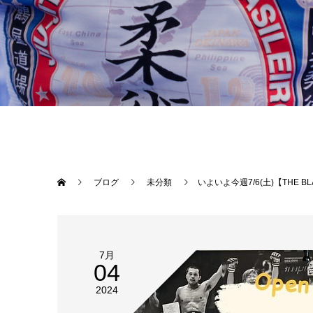
ブログ
未分類
いよいよ今週7/6(土)【THE BLACK BELT JAPAN鶴屋浩代表Special class】＆【THE BLACKBELT JAPAN OKINAWA Open Anniversary Party】開催！！！鶴屋浩先生Special classは会員はFreeで参加可能です。Open Anniversary Partyでは豪華景品の当たるSpeci
7月
04
2024