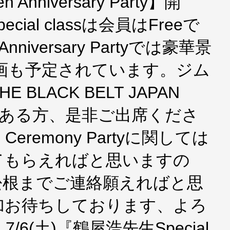
n Anniversary Party】開
ial classは会員はFreeで
niversary Partyでは豪華景
l企画も予定されています。ジム
BLACK BELT JAPAN
りがある方、是非ご出席くださ
Ceremony Partyに関しては
てもらえればと思いますの
松根までご連絡願えればと思
加お待ちしております、よろ
6(土)『鶴屋浩先生Special