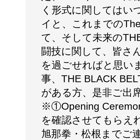
く形式に関してはい
イと、これまでのTh
て、そして未来のTHE B
闘技に関して、皆さ
を過ごせればと思い
事、THE BLACK BE
がある方、是非ご出
※①Opening Cere
を確認させてもらえ
旭那拳・松根までご