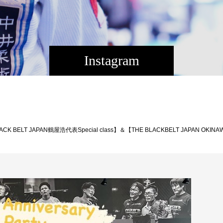
Instagram
al企画も予定されています。ジム生徒はもちろんの事THE BLACK BELT JAPAN OKINAWAにゆかりがある方、是非ご出席くださいませ！※①Opening Ceremony Partyに関しては出席状況を確認させてもらえればと思いますので、指導員旭那拳・松根までご連絡願えればと思います。多数のご参加お待ちしております、よろしくお願いします！！7/6(土)『鶴屋浩先生Special class』柔術&NO-GI：12:30〜14:00『Open Anniversary Party』①16:00〜18:00 Opening Ceremony Party②18:00〜21:00 ゆんたく形式①②の参加５０００円②のみの参加３０００円※高校生以下は参加費無料会場：THE BLACK BELT JAPAN NAHA（那覇市国場532-1メゾンセピア２F）16:00〜18:00 Opening Ceremony Partyに関しては、我らが鶴屋浩代表RYOOKADA TOKYO INSTITUTE岡田遼STUDIO-SHINE木暮聡が出席予定、LIVEやGAMEに様々