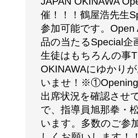
JAPAN OKINAWA Ope
催！！！鶴屋浩先生Spec
参加可能です。Open An
品の当たるSpecia
生徒はもちろんの事THE 
OKINAWAにゆか
いませ！※①Opening 
出席状況を確認させ
で、指導員旭那拳・
います。多数のご参
しくお願いします！！7/