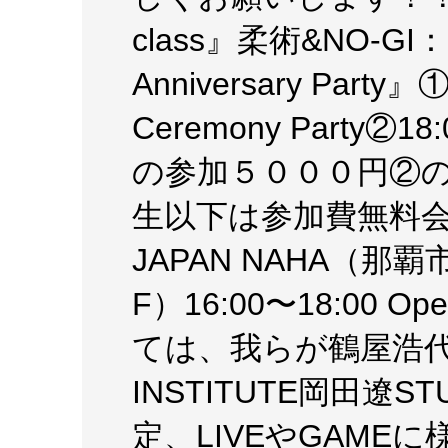
class』柔術&NO-GI：
Anniversary Party』
Ceremony Party②
の参加５０００円②
生以下は参加費無料会場：
JAPAN NAHA（那
F）16:00〜18:00 Ope
ては、我らが鶴屋浩代表R
INSTITUTE岡田遼S
定、LIVEやGAME