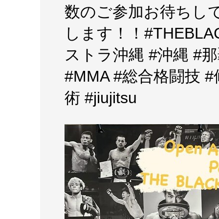
数のご参加お待ちし
します！！#THEBLAC
ストラ沖縄 #沖縄 #那覇 
#MMA #総合格闘技 
術 #jiujitsu