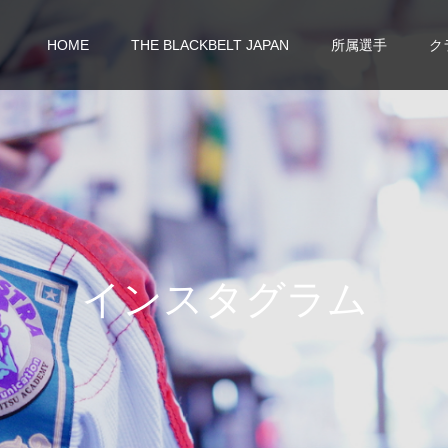
HOME
THE BLACKBELT JAPAN
所属選手
ク
イ
ン
ス
タ
グ
ラ
ム