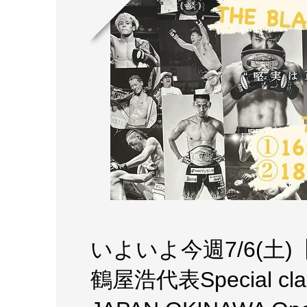
いよいよ今週7/6(土)【T
鶴屋浩代表Special cl