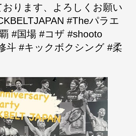
ております、よろしくお願い
KBELTJAPAN #Theパラエ
#国場 #コザ #shooto
#修斗 #キックボクシング #柔