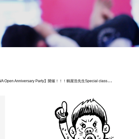
企画しています。ゆんたく形式に関してはいつもの忘年会のようにワイワイと、これまでのTheパラエストラ沖縄について、そして未来のTHE BLACK BELT JAPAN沖縄格闘技に関して、皆さんでゆんたくして楽しく時間を過ごせればと思います。ジム生徒はもちろんの事、THE BLACK BELT JAPAN OKINAWAにゆかりがある方、是非ご出席くださいませ！※①Opening Ceremony Partyに関しては出席状況を確認させてもらえればと思いますので、指導員旭那拳・松根までご連絡願えればと思います。多数のご参加お待ちしております、よろしくお願いします！！#THEBLACKBELTJAPAN #Theパラエストラ沖縄 #沖縄 #那覇 #国場 #コザ #shooto #MMA #総合格闘技 #修斗 #キックボクシング #柔術 #jiujitsu