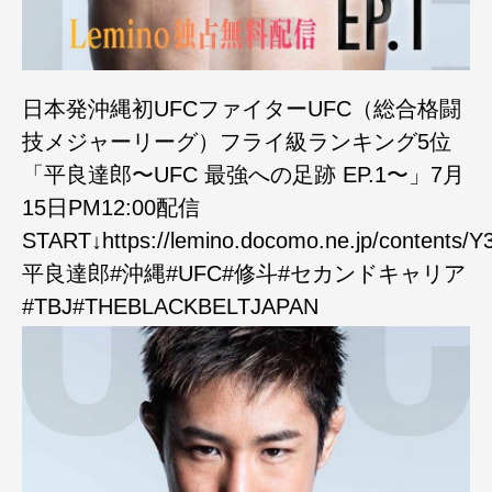
日本発沖縄初UFCファイターUFC（総合格闘
技メジャーリーグ）フライ級ランキング5位
「平良達郎〜UFC 最強への足跡 EP.1〜」7月
15日PM12:00配信
START↓https://lemino.docomo.ne.jp/conte
平良達郎#沖縄#UFC#修斗#セカンドキャリア
#TBJ#THEBLACKBELTJAPAN