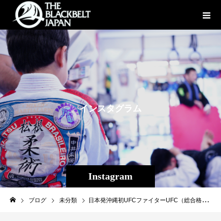
イ
ン
ス
タ
グ
ラ
ム
Instagram
ブログ
未分類
日本発沖縄初UFCファイターUFC（総合格闘技メジャーリーグ）フライ級ランキング5位「平良達郎〜UFC 最強への足跡 EP.1〜」7月15日PM12:00配信START↓https://lemino.docomo.ne.jp/contents/Y3JpZDovL3BsYWxhLmlwdHZmLmpwL2dyb3VwL2JmMTAwM2I=#平良達郎#沖縄#UFC#修斗#セカンドキャリア#TBJ#THEBLACKBELTJAPAN