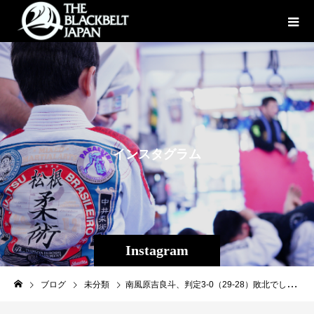
イ
ン
ス
タ
グ
ラ
ム
Instagram
ブログ
未分類
南風原吉良斗、判定3-0（29-28）敗北でした。この旅で得た大きな経験を先の未来へ繋げる為今日の日を胸に刻み日々自分と向き合い自分自身に勝つ事。機会を設けてくれたダミアンブラウン小杉さんに最大限の感謝をして、いつか恩返しができる様、精進させます。皆様、応援有り難うございました！#南風原吉良斗#beatdownpromotions#THEBLACKBELTJAPAN