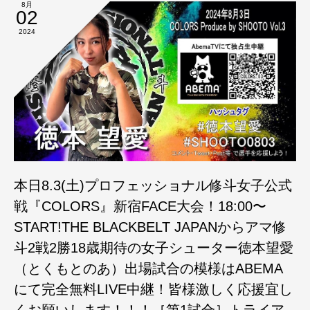
8月
02
2024
本日8.3(土)プロフェッショナル修斗女子公式
戦『COLORS』新宿FACE大会！18:00〜
START!THE BLACKBELT JAPANからアマ修
斗2戦2勝18歳期待の女子シューター徳本望愛
（とくもとのあ）出場試合の模様はABEMA
にて完全無料LIVE中継！皆様激しく応援宜し
くお願いします！！！［第1試合］トライア