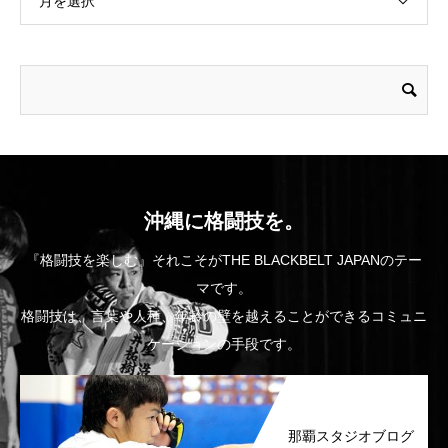
月を選択
沖縄に格闘技を。
『格闘技を楽しむ』それこそがTHE BLACKBELT JAPANのテー
マです。
格闘技は、言葉や人種、年齢の壁を越えることができるコミュニ
ケーションの手段です。
那覇スタジオブログ