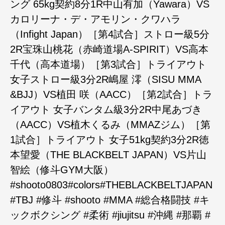
ング 65kg契約8分1R中山有加（Yawara）VS
カロリーナ・デ・アモリン・クワハラ
（Infight Japan）［第4試合］ストロー級5分
2R宝珠山桃花（赤崎道場A-SPIRIT）VS高本
千代（高本道場）［第3試合］トライアウト
女子ストロー級3分2R嶋屋 澪（SISU MMA
&BJJ）VS植田 咲（AACC）［第2試合］トラ
イアウト 女子バンタム級3分2R中尾あづき
（AACC）VS植木くるみ（MMAZジム）［第
1試合］トライアウト 女子51kg契約3分2R徳
本望愛（THE BLACKBELT JAPAN）VS片山
智絵（修斗GYM大阪）
#shooto0803#colors#THEBLACKBELTJAPAN
#TBJ #修斗 #shooto #MMA #総合格闘技 #キ
ックボクシング #柔術 #jiujitsu #沖縄 #那覇 #