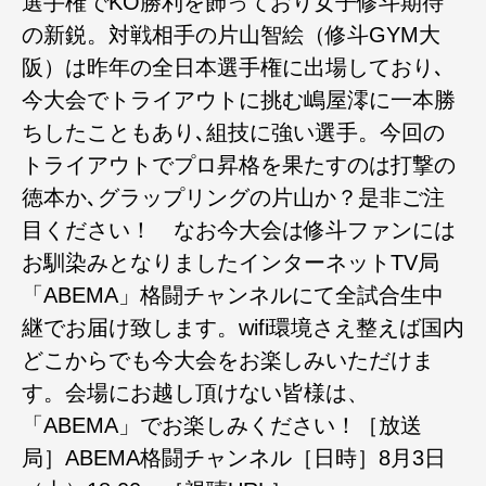
選手権でKO勝利を飾っており女子修斗期待
の新鋭。対戦相手の片山智絵（修斗GYM大
阪）は昨年の全日本選手権に出場しており､
今大会でトライアウトに挑む嶋屋澪に一本勝
ちしたこともあり､組技に強い選手。今回の
トライアウトでプロ昇格を果たすのは打撃の
徳本か､グラップリングの片山か？是非ご注
目ください！ なお今大会は修斗ファンには
お馴染みとなりましたインターネットTV局
「ABEMA」格闘チャンネルにて全試合生中
継でお届け致します。wifi環境さえ整えば国内
どこからでも今大会をお楽しみいただけま
す。会場にお越し頂けない皆様は、
「ABEMA」でお楽しみください！［放送
局］ABEMA格闘チャンネル［日時］8月3日