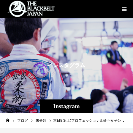
イ
ン
ス
タ
グ
ラ
ム
Instagram
ブログ
未分類
本日8.3(土)プロフェッショナル修斗女子公式戦『COLORS』新宿FACE大会！18:00〜START!THE BLACKBELT JAPANからアマ修斗2戦2勝18歳期待の女子シューター徳本望愛（とくもとのあ）出場試合の模様はABEMAにて完全無料LIVE中継！皆様激しく応援宜しくお願いします！！！［第1試合］トライアウト 女子51kg契約3分2R徳本望愛（THE BLACKBELT JAPAN）VS片山智絵（修斗GYM大阪）7.14広島大会から始まったプロ修斗公式戦4週連続開催もいよいよフィナーレへ！最終戦は舞台を“不夜城”新宿歌舞伎町に移し､女子修斗公式戦「COLORS Produce by SHOOTO Vol.3」を開催！ 世界アトム級新女王決定戦ジェニー・ファン（同級4位／AACC）vs古賀愛蘭（同級5位／BURST）をメインに、新たにトライアウト1試合を加えた全10試合の試合順が決定。 新たに決定したトライアウトには松根良太の愛弟子・徳本望愛（THE BLACKBELT JAPAN OKINAWA）が出場。徳本は5月に行われたアマ修斗関西選手権でKO勝利を飾っており女子修斗期待の新鋭。対戦相手の片山智絵（修斗GYM大阪）は昨年の全日本選手権に出場しており､今大会でトライアウトに挑む嶋屋澪に一本勝ちしたこともあり､組技に強い選手。今回のトライアウトでプロ昇格を果たすのは打撃の徳本か､グラップリングの片山か？是非ご注目ください！ なお今大会は修斗ファンにはお馴染みとなりましたインターネットTV局「ABEMA」格闘チャンネルにて全試合生中継でお届け致します。wifi環境さえ整えば国内どこからでも今大会をお楽しみいただけます。会場にお越し頂けない皆様は、「ABEMA」でお楽しみください！［放送局］ABEMA格闘チャンネル［日時］8月3日（土）18:00〜［視聴URL］ https://abema.tv/channels/fighting-sports2/slots/Ek6DJBY838nrPh※視聴にはABEMAアプリのインストールが必要です。［大会名］プロフェッショナル修斗公式戦COLORS Produce by SHOOTO Vol.3［日時］2024年8月 3日（土）［開場］17:30［開始］18:00［会場］東京・新宿FACE［主催］株式会社サステイン◎計量配信［視聴URL］https://youtube.com/live/IsAO_UDmy4M?feature=share◎見どころ配信［視聴URL］https://youtube.com/live/dQIeMG54mRA?feature=share［メインイベント・第10試合］世界女子アトム級チャンピオン決定戦5分5Rジェニー・ファン（同級4位／AACC）vs古賀愛蘭（同級5位／BURST）［セミファイナル・第9試合］女子ストロー級5分3R渡辺彩華（世界女子スーパーアトム級王者・AACC）vsパク・ボヒョン（韓国・WEST GYM）［第8試合］epsomsalt seacrystals Presents インフィニティリーグ2024 女子アトム級5分2R平田彩音（BURST）VSパク・ソヨン（韓国・ROAD GUNSANジム）［第7試合］epsomsalt seacrystals Presents インフィニティリーグ2024 女子アトム級5分2R檜山美樹子（ナゴヤファイトクラブ）VSNOEL（AACC）※プロデビュー戦［第6試合］グラップリング 女子ストロー級8分1R黒部三奈（マスタージャパン東京）VS杉内由紀（ポゴナさいたま）［第5試合］グラップリング 65kg契約8分1R中山有加（Yawara）VSカロリーナ・デ・アモリン・クワハラ（Infight Japan）［第4試合］ストロー級5分2R宝珠山桃花（赤崎道場A-SPIRIT）VS高本千代（高本道場）［第3試合］トライアウト女子ストロー級3分2R嶋屋 澪（SISU MMA &BJJ）VS植田 咲（AACC）［第2試合］トライアウト 女子バンタム級3分2R中尾あづき（AACC）VS植木くるみ（MMAZジム）［第1試合］トライアウト 女子51kg契約3分2R徳本望愛（THE BLACKBELT JAPAN）VS片山智絵（修斗GYM大阪）#shooto0803#colors#THEBLACKBELTJAPAN #TBJ #修斗 #shooto #MMA #総合格闘技 #キックボクシング #柔術 #jiujitsu #沖縄 #那覇 #国場 #コザ