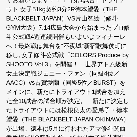
ウト 女子51kg契約3分2R徳本望愛（THE
BLACKBELT JAPAN）VS片山智絵（修斗
GYM大阪）7.14広島大会から始まったプロ修
斗公式戦4週連続開催もいよいよフィナーレ
へ！最終戦は舞台を“不夜城”新宿歌舞伎町に
移し､女子修斗公式戦「COLORS Produce by
SHOOTO Vol.3」を開催！ 世界アトム級新
女王決定戦ジェニー・ファン（同級4位／
AACC）vs古賀愛蘭（同級5位／BURST）を
メインに、新たにトライアウト1試合を加え
た全10試合の試合順が決定。 新たに決定し
たトライアウトには松根良太の愛弟子・徳本
望愛（THE BLACKBELT JAPAN OKINAWA）
が出場。徳本は5月に行われたアマ修斗関西