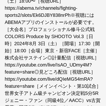
（土）18:00〜［視聴URL］
https://abema.tv/channels/fighting-
sports2/slots/Ek6DJBY838nrPh※視聴には
ABEMAアプリのインストールが必要です。
［大会名］プロフェッショナル修斗公式戦
COLORS Produce by SHOOTO Vol.3［日
時］2024年8月 3日（土）［開場］17:30［開
始］18:00［会場］東京・新宿FACE［主催］
株式会社サステイン◎計量配信［視聴URL］
https://youtube.com/live/IsAO_UDmy4M?
feature=share◎見どころ配信［視聴URL］
https://youtube.com/live/dQIeMG54mRA?
feature=share［メインイベント・第10試合］
世界女子アトム級チャンピオン決定戦5分5R
ジェニー・ファン（同級4位／AACC）vs古賀