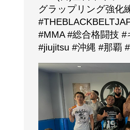
グラップリング強化
#THEBLACKBELTJAP
#MMA #総合格闘技
#jiujitsu #沖縄 #那