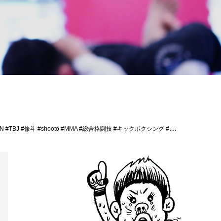
A #総合格闘技 #キックボクシング #柔術 #jiujitsu #沖縄 #那覇 #国場 #コザ