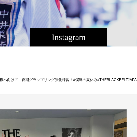
Instagram
、夏期グラップリング強化練習！#僕達の夏休み#THEBLACKBELTJAPAN #TBJ #修斗 #shooto #MM