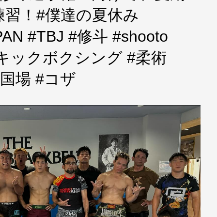
練習！#僕達の夏休み
AN #TBJ #修斗 #shooto
 #キックボクシング #柔術
覇 #国場 #コザ