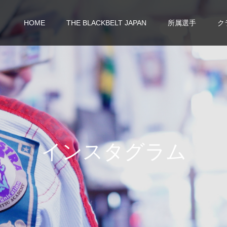
HOME
THE BLACKBELT JAPAN
所属選手
ク
イ
ン
ス
タ
グ
ラ
ム