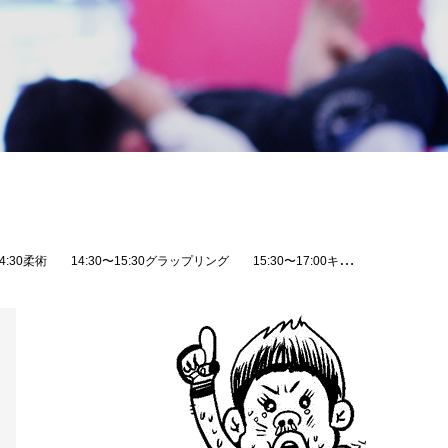
32-1 メゾンセピア２FTEL:098-851-4739HP: https://theparaestra.jp#THEBLACKBELTJAPAN #TBJ #修斗 #shooto #MMA #総合格闘技 #キックボクシング #柔術 #jiujitsu #沖縄 #那覇 #国場 #コザ