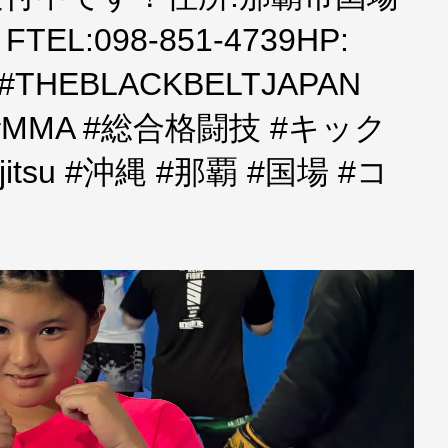
EL:098-851-4739HP:
a.jp#THEBLACKBELTJAPAN
to #MMA #総合格闘技 #キック
itsu #沖縄 #那覇 #国場 #コ