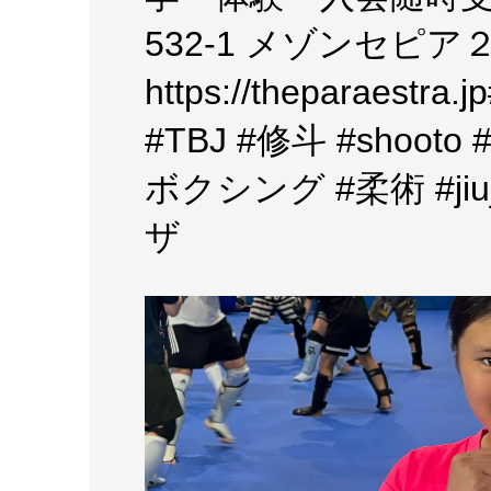
532-1 メゾンセピア２FT
https://theparaestr
#TBJ #修斗 #shoo
ボクシング #柔術 #jiuj
ザ