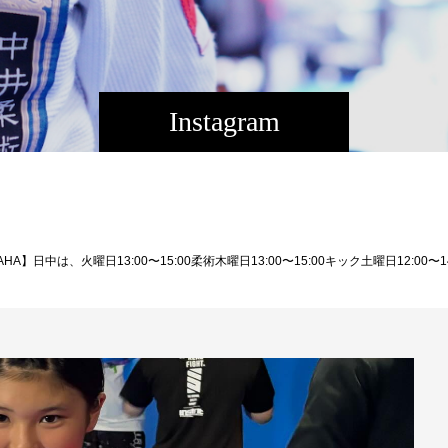
Instagram
00〜14:30柔術 14:30〜15:30グラップリング 15:30〜17:00キック日曜日10:00〜12:00柔術クラス運営をしています。修斗（総合格闘技）キックボクシングブラジリアン柔術３っつの格闘技を楽しく学べて強くなる！プロ志望大歓迎、格闘技初めての方でもキッズから大人、男性、女性、全ての方が楽しく強くなれます。見学・体験・入会随時受付中です！住所:那覇市国場5