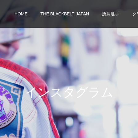
HOME
THE BLACKBELT JAPAN
所属選手
ク
イ
ン
ス
タ
グ
ラ
ム