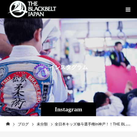
イ
ン
ス
タ
グ
ラ
ム
Instagram
ブログ
未分類
全日本キッズ修斗選手権in神戸！！THE BLACKBELT JAPANは千葉＆沖縄で4階級の優勝者勇気を持って力の限り戦い抜き、最良の経験となりました。http://j-shooto.com/2024/08/26/post-40293/さあ次は12月、高学年、中学生の全日本です！#全日本キッズ修斗#修斗#THEBLACKBELTJAPAN #TBJ #修斗 #shooto