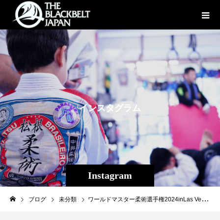
イ
ン
ス
タ
グ
ラ
ム
Instagram
ブログ
未分類
ワールドマスター柔術選手権2024inLas Vegas鉄人・玉城貴之さん（THE BLACKBEL JAPAN）の結果は1回戦:3-0 パスガード1-0 アドバン勝利2回戦:0-0 アドバン0-1で敗退の結果でした！しかしながら初の世界の舞台、手応え十分の様子です！#玉城貴之#THEBLACKBELTJAPAN #TBJ #柔術 #jiujitsu