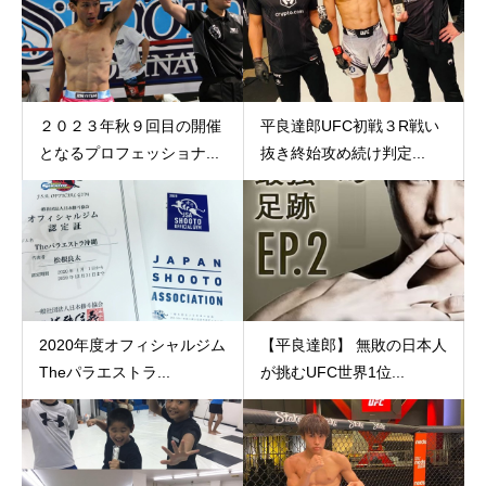
２０２３年秋９回目の開催
平良達郎UFC初戦３R戦い
となるプロフェッショナ...
抜き終始攻め続け判定...
2020年度オフィシャルジム
【平良達郎】 無敗の日本人
Theパラエストラ...
が挑むUFC世界1位...