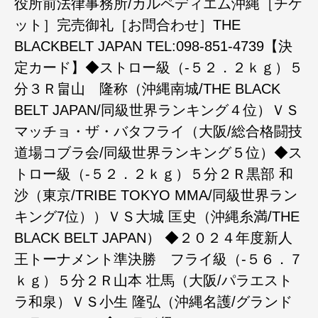
役所前法律事務所/カルペディエム沖縄［チケ
ット］完売御礼［お問合わせ］THE
BLACKBELT JAPAN TEL:098-851-4739【決
定カード】◆ストロー級（-５２．２ｋｇ）５
分３Ｒ畠山 隆称（沖縄南城/THE BLACK
BELT JAPAN/同級世界ランキング４位）ＶＳ
マッチョ・ザ・バタフライ（大阪/総合格闘技
道場コブラ会/同級世界ランキング５位）◆ス
トロー級（-５２．２ｋｇ）５分２Ｒ黒部 和
沙（東京/TRIBE TOKYO MMA/同級世界ラン
キング7位））ＶＳ大城 匡史（沖縄糸満/THE
BLACK BELT JAPAN） ◆２０２４年度新人
王トーナメント準決勝 フライ級（-５６．７
ｋｇ）５分２Ｒ山本 壮馬（大阪/パラエスト
ラ和泉）ＶＳ小生 隆弘（沖縄名護/グランド