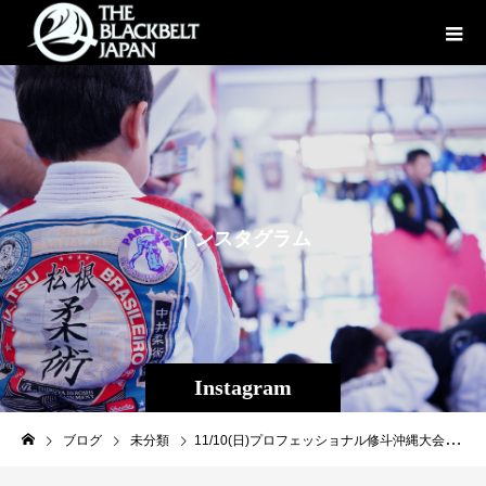
イ
ン
ス
タ
グ
ラ
ム
Instagram
ブログ
未分類
11/10(日)プロフェッショナル修斗沖縄大会【THE SHOOTO OKINAWAvol.11】試合見所＆プロフィール紹介⑤沖縄の未来を担うHOPE若干18歳・知名昴海が新人王トーナメント準決勝に出場！対するは沖縄の血も流れる東京の未来を担うHOPE若干17歳・友利 琉偉！◆新人王決定トーナメント準決勝 ストロー級（-５２．２ｋｇ）５分２Ｒ 知名 昴海（沖縄宜野湾/キックボクシングDROP）ＶＳ友利 琉偉（東京/パラエストラ小岩）【名前】知名 昴海（ちなすかい）【所属】キックボクシングDROP 【生年月日】2006年7月21日【身長】160cm【通常体重・階級】55kgストロー 級【出身地】沖縄県宜野湾市 【プロ修斗戦績】2戦2勝【アマチュア戦績】4戦3勝1敗 【SNSアカウント】Instagram ⇒@sukai_mma X:⇒@SUKAI_MMA【試合に向けての意気込み】しっかり自分の実力を出せれば良い結果になると思うので、練習してきた事を信じて、戦いたいと思います【自身のアピールポイント】妹は試合のたびにSNSのフォロワーが数百人増えてプレゼントも届きます。自分も熱い試合をするのでみんな注目してください！プレゼントも受け付けてます笑 【名前】 友利琉偉（ともりるい） 【所属】パラエストラ小岩 【生年月日】 2007年 7月 14日 【身長】 162cm 【通常体重・階級】62kg フライ級 【出身地】 東京都葛飾区 【プロ修斗戦績】 1戦 1勝 0敗【アマチュア戦績】 6戦 4勝 2敗 【SNSアカウント】Instagram ⇒@rui_t.official 【試合に向けての意気込み】 年齢が近いから楽しみです。 デビュー戦判定勝ちだったので、KOでぶっ飛ばしたいです。 【自身の趣味】 友達とご飯を食べるのが好きです。［大会名］プロフェッショナル修斗公式戦沖縄大会 【THE SHOOTO OKINAWA vol.11】［日時］2024年11月10日（日）［開場］14:00［開始］15:00［会場］ミュージックタウン音市場（沖縄市上地1-1-1)［主催］THE BLACKBELT JAPAN［認定］インターナショナル修斗コミッション［協力］一般社団法人日本修斗協会/ＥＶＥＲＧＲＯＵＮＤ/Studio Shine/ＪＭＯＣ/ＧＦＣ[特別メイン協賛]沖縄で車販売車両販売承ります！（那覇市古波蔵2-4-8-1）Instagram→→→https://www.instagram.com/like_impala/【G-garage】[特別協賛] 株式会社ファッションキャンディー/ふしくぶカフェ/沖縄広告株式会社/Deshign.SP41/Privatesalon CrossLine/SUIPARA＃道頓堀ワッフル/京都市役所前法律事務所/カルペディエム沖縄［チケット］完売御礼［お問合わせ］THE BLACKBELT JAPAN TEL:098-851-4739【決定カード】◆ストロー級（-５２．２ｋｇ）５分３Ｒ畠山 隆称（沖縄南城/THE BLACK BELT JAPAN/同級世界ランキング４位）ＶＳマッチョ・ザ・バタフライ（大阪/総合格闘技道場コブラ会/同級世界ランキング５位）◆ストロー級（-５２．２ｋｇ）５分２Ｒ黒部 和沙（東京/TRIBE TOKYO MMA/同級世界ランキング7位））ＶＳ大城 匡史（沖縄糸満/THE BLACK BELT JAPAN） ◆２０２４年度新人王トーナメント準決勝 フライ級（-５６．７ｋｇ）５分２Ｒ山本 壮馬（大阪/パラエストラ和泉）ＶＳ小生 隆弘（沖縄名護/グランドスラムAPP） ◆フライ級（-５６．７ｋｇ）５分２Ｒ宮城 友一（沖縄宜野湾/キックボクシングDROP/同級世界ランキング５位）ＶＳ梅筋毒一郎（大阪/総合格闘技道場コブラ会） ◆２０２４年度新人王決定トーナメント準決勝 ストロー級（-５２．２ｋｇ）５分２Ｒ知名 昴海（沖縄宜野湾/キックボクシングDROP）ＶＳ友利 琉偉（東京/パラエストラ小岩） ◆ストロー級（-５２．２ｋｇ）５分２Ｒ高橋 佑太（広島/BURST）ＶＳ平良 龍一（沖縄那覇/THE BLACK BELT JAPAN）◆ストロー級（-５２．２ｋｇ）５分２Ｒふじい☆ペリー（広島/BURST）ＶＳ金内サイダー雄哉（沖縄那覇/THE BLACK BELT JAPAN） ◆バンタム級（-６１．２ｋｇ）５分２Ｒ山本 敦章（千葉/THE BLACK BELT JAPAN）※デビュー戦ＶＳ水嶋 敬志（福井/THE BLACK BELT JAPAN）※デビュー戦 ◆ストロー級（-５２．２ｋｇ）５分２ＲPINKY（沖縄那覇/THE BLACK BELT JAPAN）ＶＳ濱口 浩大（広島/BURST）※デビュー戦#shooto1110 #修斗 #shooto #EVERGROUND #斬修斗沖縄 #沖縄 #那覇 #コザ #MMA #総合格闘技 #THEBLACKBELTJAPAN