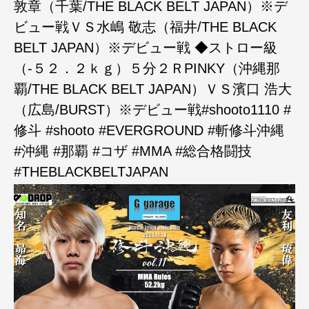
敦章（千葉/THE BLACK BELT JAPAN）※デ
ビュー戦ＶＳ水嶋 敬志（福井/THE BLACK
BELT JAPAN）※デビュー戦 ◆ストロー級
（-５２．２ｋｇ）５分２ＲPINKY（沖縄那
覇/THE BLACK BELT JAPAN）ＶＳ濱口 浩大
（広島/BURST）※デビュー戦#shooto1110 #
修斗 #shooto #EVERGROUND #斬修斗沖縄
#沖縄 #那覇 #コザ #MMA #総合格闘技
#THEBLACKBELTJAPAN