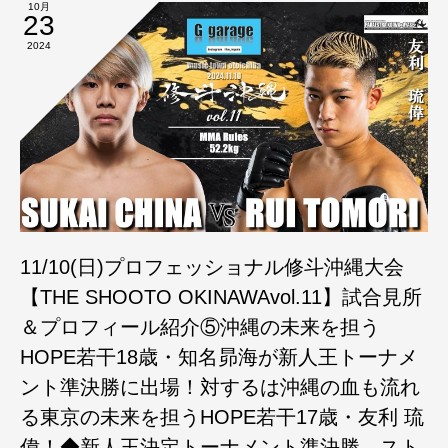
10月
23
2024
11/10(日)プロフェッショナル修斗沖縄大会
【THE SHOOTO OKINAWAvol.11】試合見所
＆プロフィール紹介⑤沖縄の未来を担う
HOPE若干18歳・知名昴海が新人王トーナメ
ント準決勝に出場！対するは沖縄の血も流れ
る東京の未来を担うHOPE若干17歳・友利 琉
偉！◆新人王決定トーナメント準決勝 スト