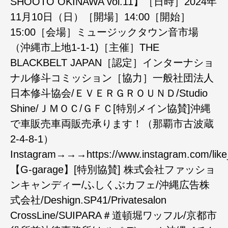
SHOOTO OKINAWA vol.11】［日時］2024年
11月10日（日）［開場］14:00［開始］
15:00［会場］ミュージックタウン音市場
（沖縄市上地1-1-1)［主催］THE
BLACKBELT JAPAN［認定］インターナショ
ナル修斗コミッション［協力］一般社団法人
日本修斗協会/ＥＶＥＲＧＲＯＵＮＤ/Studio
Shine/ＪＭＯＣ/ＧＦＣ[特別メイン協賛]沖縄
で車販売車両販売承ります！（那覇市古波蔵
2-4-8-1）
Instagram→→→https://www.instagram.com/like
【G-garage】[特別協賛] 株式会社ファッショ
ンキャンディー/ふしくぶカフェ/沖縄広告株
式会社/Deshign.SP41/Privatesalon
CrossLine/SUIPARA＃道頓堀ワッフル/京都市