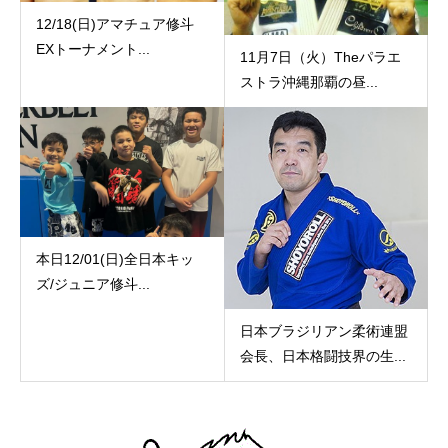
12/18(日)アマチュア修斗
EXトーナメント...
11月7日（火）Theパラエ
ストラ沖縄那覇の昼...
本日12/01(日)全日本キッ
ズ/ジュニア修斗...
日本ブラジリアン柔術連盟
会長、日本格闘技界の生...