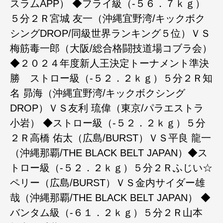
スラムAPP） ◆フライ級（-５６．７ｋｇ）
５分２Ｒ宮城 友一（沖縄宜野湾/キックボク
シングDROP/同級世界ランキング５位）ＶＳ
梅筋毒一郎（大阪/総合格闘技道場コブラ会）
◆２０２４年度新人王決定トーナメント準決
勝 ストロー級（-５２．２ｋｇ）５分２Ｒ知
名 昴海（沖縄宜野湾/キックボクシング
DROP）ＶＳ友利 琉偉（東京/パラエストラ
小岩） ◆ストロー級（-５２．２ｋｇ）５分
２Ｒ高橋 佑太（広島/BURST）ＶＳ平良 龍一
（沖縄那覇/THE BLACK BELT JAPAN）◆ス
トロー級（-５２．２ｋｇ）５分２Ｒふじい☆
ペリー（広島/BURST）ＶＳ金内サイダー雄
哉（沖縄那覇/THE BLACK BELT JAPAN） ◆
バンタム級（-６１．２ｋｇ）５分２Ｒ山本