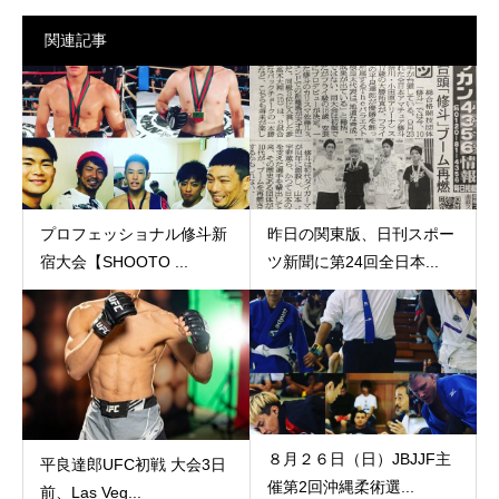
関連記事
プロフェッショナル修斗新
昨日の関東版、日刊スポー
宿大会【SHOOTO ...
ツ新聞に第24回全日本...
８月２６日（日）JBJJF主
平良達郎UFC初戦 大会3日
催第2回沖縄柔術選...
前、Las Veg...