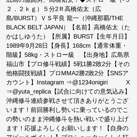
２．２ｋｇ）５分2Ｒ高橋佑太（広
島/BURST）ＶＳ平良 龍一（沖縄那覇/THE
BLACK BELT JAPAN）【名前】高橋佑太（た
かはしゆうた）【所属】BURST【生年月日】
1989年9月28日【身長】168cm【通常体重・
階級】58kg・ストロー級 【出身地】広島県
福山市【プロ修斗戦績】5戦1勝2敗2分【その
他格闘技戦績】プロMMA2勝2敗2分【SNSア
カウント】Instagram ⇒@1234onigiri X
⇒@yuta_replica【試合に向けての意気込み】
沖縄修斗連続参戦させて頂きありがとうござ
います！前回勝利し勢いに乗っているのでこ
の勢いのまま沖縄修斗を熱い戦いで盛り上げ
ます！応援よろしくお願いします！【自身の