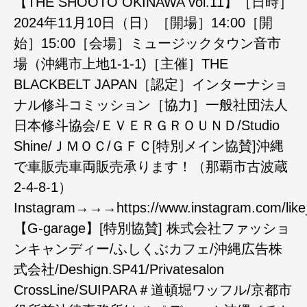
【THE SHOOTO OKINAWA vol.11】［日時］
2024年11月10日（日）［開場］14:00［開
始］15:00［会場］ミュージックタウン音市
場（沖縄市上地1-1-1)［主催］THE
BLACKBELT JAPAN［認定］インターナショ
ナル修斗コミッション［協力］一般社団法人
日本修斗協会/ＥＶＥＲＧＲＯＵＮＤ/Studio
Shine/ＪＭＯＣ/ＧＦＣ[特別メイン協賛]沖縄
で車販売車両販売承ります！（那覇市古波蔵
2-4-8-1）
Instagram→→→https://www.instagram.com/like
【G-garage】[特別協賛] 株式会社ファッショ
ンキャンディー/ふしくぶカフェ/沖縄広告株
式会社/Deshign.SP41/Privatesalon
CrossLine/SUIPARA＃道頓堀ワッフル/京都市