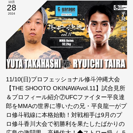
10月
28
2024
11/10(日)プロフェッショナル修斗沖縄大会
【THE SHOOTO OKINAWAvol.11】試合見所
＆プロフィール紹介⑦UFCファイター平良達
郎をMMAの世界に導いたの兄・平良龍一がプ
ロ修斗戦線に本格始動！対戦相手は9月のプ
ロ修斗香川大会で初勝利を果たしたばかりの
広島の激闘男、高橋佑太！◆ストロー級（-５