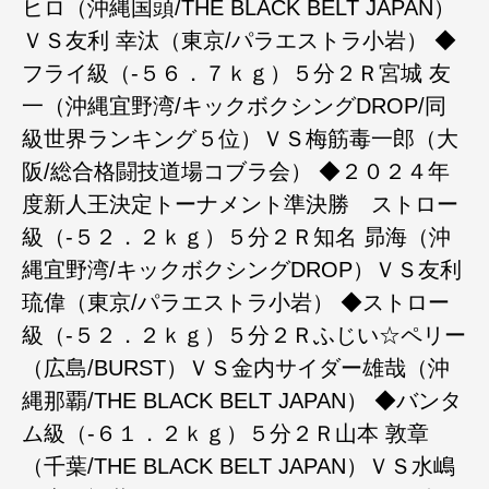
ヒロ（沖縄国頭/THE BLACK BELT JAPAN）
ＶＳ友利 幸汰（東京/パラエストラ小岩） ◆
フライ級（-５６．７ｋｇ）５分２Ｒ宮城 友
一（沖縄宜野湾/キックボクシングDROP/同
級世界ランキング５位）ＶＳ梅筋毒一郎（大
阪/総合格闘技道場コブラ会） ◆２０２４年
度新人王決定トーナメント準決勝 ストロー
級（-５２．２ｋｇ）５分２Ｒ知名 昴海（沖
縄宜野湾/キックボクシングDROP）ＶＳ友利
琉偉（東京/パラエストラ小岩） ◆ストロー
級（-５２．２ｋｇ）５分２Ｒふじい☆ペリー
（広島/BURST）ＶＳ金内サイダー雄哉（沖
縄那覇/THE BLACK BELT JAPAN） ◆バンタ
ム級（-６１．２ｋｇ）５分２Ｒ山本 敦章
（千葉/THE BLACK BELT JAPAN）ＶＳ水嶋