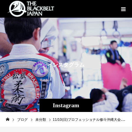
イ
ン
ス
タ
グ
ラ
ム
Instagram
ブログ
未分類
11/10(日)プロフェッショナル修斗沖縄大会【THE SHOOTO OKINAWAvol.11】試合見所＆プロフィール紹介⑦UFCファイター平良達郎をMMAの世界に導いたの兄・平良龍一がプロ修斗戦線に本格始動！対戦相手は9月のプロ修斗香川大会で初勝利を果たしたばかりの広島の激闘男、高橋佑太！◆ストロー級（-５２．２ｋｇ）５分2Ｒ高橋佑太（広島/BURST）ＶＳ平良 龍一（沖縄那覇/THE BLACK BELT JAPAN）【名前】高橋佑太（たかはしゆうた）【所属】BURST【生年月日】1989年9月28日【身長】168cm【通常体重・階級】58kg・ストロー級 【出身地】広島県福山市【プロ修斗戦績】5戦1勝2敗2分【その他格闘技戦績】プロMMA2勝2敗2分【SNSアカウント】Instagram ⇒@1234onigiri X ⇒@yuta_replica【試合に向けての意気込み】沖縄修斗連続参戦させて頂きありがとうございます！前回勝利し勢いに乗っているのでこの勢いのまま沖縄修斗を熱い戦いで盛り上げます！応援よろしくお願いします！【自身のアピールポイント】プロシューターらしく打投極すべて見せて勝ちます！打撃でも寝業でも一本、KOを常に狙う戦いをするので注目して下さい。【名前】平良龍一（たいらりゅういち）【所属】THE BLACKBELT JAPAN【生年月日】1995/2/22【身長】160 cm【通常体重・階級】60kgストロー級【出身地】沖縄県那覇市【プロ修斗戦績】1戦1勝【アマチュア戦績】7戦5勝2敗【その他格闘技戦績】キックボクシング2勝1敗【試合に向けての意気込み】キックボクシング出身だが、ブラックベルトジャパンで鍛えた組で勝負したい。【自身のアピールポイント】平良達郎に喧嘩で勝ったことがあります。［大会名］プロフェッショナル修斗公式戦沖縄大会 【THE SHOOTO OKINAWA vol.11】［日時］2024年11月10日（日）［開場］14:00［開始］15:00［会場］ミュージックタウン音市場（沖縄市上地1-1-1)［主催］THE BLACKBELT JAPAN［認定］インターナショナル修斗コミッション［協力］一般社団法人日本修斗協会/ＥＶＥＲＧＲＯＵＮＤ/Studio Shine/ＪＭＯＣ/ＧＦＣ[特別メイン協賛]沖縄で車販売車両販売承ります！（那覇市古波蔵2-4-8-1）Instagram→→→https://www.instagram.com/like_impala/【G-garage】[特別協賛] 株式会社ファッションキャンディー/ふしくぶカフェ/沖縄広告株式会社/Deshign.SP41/Privatesalon CrossLine/SUIPARA＃道頓堀ワッフル/京都市役所前法律事務所/カルペディエム沖縄［チケット発売日］完売御礼【決定カード】◆ストロー級（-５２．２ｋｇ）５分３Ｒ畠山 隆称（沖縄南城/THE BLACK BELT JAPAN/同級世界ランキング４位）ＶＳマッチョ・ザ・バタフライ（大阪/総合格闘技道場コブラ会/同級世界ランキング５位）◆ストロー級（-５２．２ｋｇ）５分２Ｒ黒部 和沙（東京/TRIBE TOKYO MMA/同級世界ランキング7位））ＶＳ大城 匡史（沖縄糸満/THE BLACK BELT JAPAN） ◆２０２４年度新人王トーナメント準決勝 フライ級（-５６．７ｋｇ）５分２Ｒ山本 壮馬（大阪/パラエストラ和泉）ＶＳ小生 隆弘（沖縄名護/グランドスラムAPP） ◆ストロー級（-５２．２ｋｇ）５分２Ｒ大田ノヒロ（沖縄国頭/THE BLACK BELT JAPAN）ＶＳ友利 幸汰（東京/パラエストラ小岩） ◆フライ級（-５６．７ｋｇ）５分２Ｒ宮城 友一（沖縄宜野湾/キックボクシングDROP/同級世界ランキング５位）ＶＳ梅筋毒一郎（大阪/総合格闘技道場コブラ会） ◆２０２４年度新人王決定トーナメント準決勝 ストロー級（-５２．２ｋｇ）５分２Ｒ知名 昴海（沖縄宜野湾/キックボクシングDROP）ＶＳ友利 琉偉（東京/パラエストラ小岩） ◆ストロー級（-５２．２ｋｇ）５分２Ｒふじい☆ペリー（広島/BURST）ＶＳ金内サイダー雄哉（沖縄那覇/THE BLACK BELT JAPAN） ◆バンタム級（-６１．２ｋｇ）５分２Ｒ山本 敦章（千葉/THE BLACK BELT JAPAN）ＶＳ水嶋 敬志（福井/THE BLACK BELT JAPAN） ◆ストロー級（-５２．２ｋｇ）５分２ＲPINKY（沖縄那覇/THE BLACK BELT JAPAN）ＶＳ濱口 浩大（広島/BURST）#shooto1110 #修斗 #shooto #EVERGROUND #斬修斗沖縄 #沖縄 #那覇 #コザ #MMA #総合格闘技 #THEBLACKBELTJAPAN