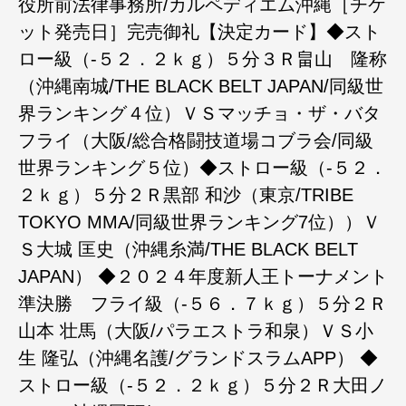
役所前法律事務所/カルペディエム沖縄［チケ
ット発売日］完売御礼【決定カード】◆スト
ロー級（-５２．２ｋｇ）５分３Ｒ畠山 隆称
（沖縄南城/THE BLACK BELT JAPAN/同級世
界ランキング４位）ＶＳマッチョ・ザ・バタ
フライ（大阪/総合格闘技道場コブラ会/同級
世界ランキング５位）◆ストロー級（-５２．
２ｋｇ）５分２Ｒ黒部 和沙（東京/TRIBE
TOKYO MMA/同級世界ランキング7位））Ｖ
Ｓ大城 匡史（沖縄糸満/THE BLACK BELT
JAPAN） ◆２０２４年度新人王トーナメント
準決勝 フライ級（-５６．７ｋｇ）５分２Ｒ
山本 壮馬（大阪/パラエストラ和泉）ＶＳ小
生 隆弘（沖縄名護/グランドスラムAPP） ◆
ストロー級（-５２．２ｋｇ）５分２Ｒ大田ノ