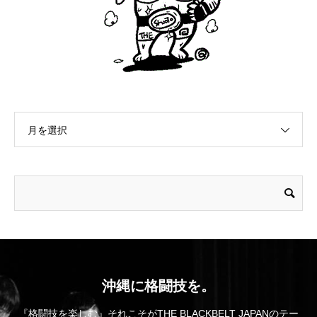
月を選択
沖縄に格闘技を。
『格闘技を楽しむ』それこそがTHE BLACKBELT JAPANのテー