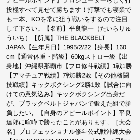
アピールポイント】プロシューターらしく打
投極すべて見せて勝ちます！打撃でも寝業で
も一本、KOを常に狙う戦いをするので注目
して下さい。【名前】平良龍一（たいらりゅ
ういち）【所属】THE BLACKBELT
JAPAN【生年月日】1995/2/22【身長】160
cm【通常体重・階級】60kgストロー級【出
身地】沖縄県那覇市【プロ修斗戦績】1戦1勝
【アマチュア戦績】7戦5勝2敗【その他格闘
技戦績】キックボクシング2勝1敗【試合に向
けての意気込み】キックボクシング出身だ
が、ブラックベルトジャパンで鍛えた組で勝
負したい。【自身のアピールポイント】平良
達郎に喧嘩で勝ったことがあります。［大会
名］プロフェッショナル修斗公式戦沖縄大会