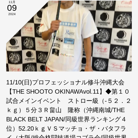
11月
09
2024
11/10(日)プロフェッショナル修斗沖縄大会
【THE SHOOTO OKINAWAvol.11】◆第１０
試合メインイベント ストロー級（-５２．２
ｋｇ）５分３Ｒ畠山 隆称（沖縄南城/THE
BLACK BELT JAPAN/同級世界ランキング４
位）52.20ｋｇＶＳマッチョ・ザ・バタフラ
イ（大阪/総合格闘技道場コブラ会/同級世界