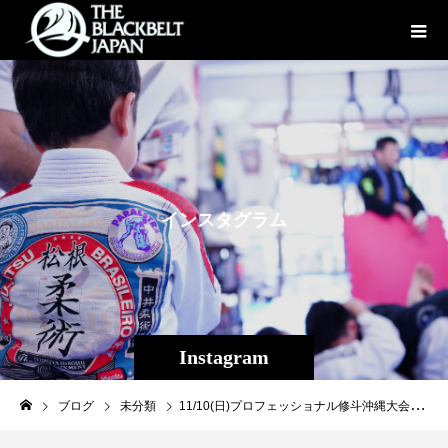
イ
ン
ス
タ
グ
ラ
ム
Instagram
ブログ
未分類
11/10(日)プロフェッショナル修斗沖縄大会【THE SHOOTO OKINAWAvol.11】◆第１０試合メインイベント ストロー級（-５２．２ｋｇ）５分３Ｒ畠山 隆称（沖縄南城/THE BLACK BELT JAPAN/同級世界ランキング４位）52.20ｋｇＶＳマッチョ・ザ・バタフライ（大阪/総合格闘技道場コブラ会/同級世界ランキング５位）52.15ｋｇ［完全LIVE配信］TwitCasting 前売り￥3,000- 当日￥3,500-販売ページURL↓https://twitcasting.tv/f:3609780655707379/shopcart/333320?hl=ja#shooto1110 #修斗 #shooto #EVERGROUND #斬修斗沖縄 #沖縄 #那覇 #コザ #MMA #総合格闘技 #THEBLACKBELTJAPAN