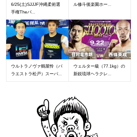
6/25(土)SJJJF沖縄柔術選
ル修斗後楽園ホー...
手権Theパ...
ウルトラノヴァ鶴屋怜（パ
ウェルター級（77.1kg）の
ラエストラ松戸）スーパ...
新鋭琉球ヘラクレ...