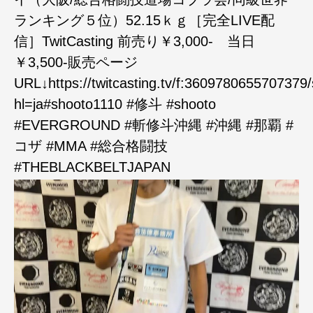
ランキング５位）52.15ｋｇ［完全LIVE配
信］TwitCasting 前売り￥3,000- 当日
￥3,500-販売ページ
URL↓https://twitcasting.tv/f:3609780655707379
hl=ja#shooto1110 #修斗 #shooto
#EVERGROUND #斬修斗沖縄 #沖縄 #那覇 #
コザ #MMA #総合格闘技
#THEBLACKBELTJAPAN