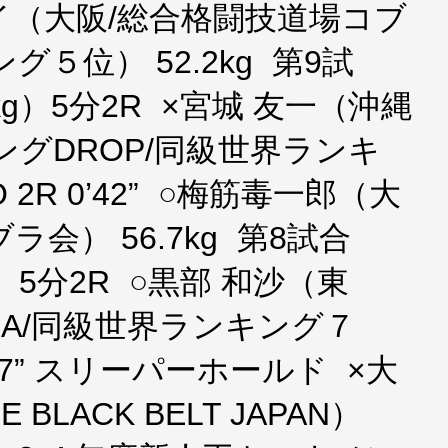
（大阪/総合格闘技道場コブ
５位） 52.2kg 第9試
kg）5分2R ×宮城 友一（沖縄
ングDROP/同級世界ランキ
 2R 0’42” ○梅筋毒一郎（大
ラ会） 56.7kg 第8試合
g）5分2R ○黒部 和沙（東
 MMA/同級世界ランキング７
 4’47” スリーパーホールド ×大
BLACK BELT JAPAN）