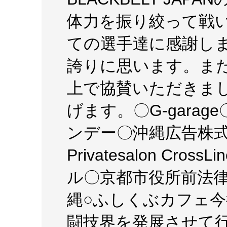
体力を振り絞って戦
ての選手達に感謝し
誇りに思います。ま
上で協賛いただきま
げます。〇G-gara
ンデー〇沖縄広告株式会社
Privatesalon Cro
ル〇京都市役所前法
縄○ふしくぶカフェ
闘技界を発展させて