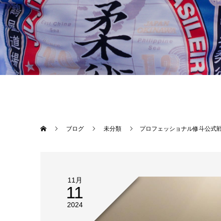
ブログ
未分類
プロフェッショナル修斗公式戦沖縄大会【THE SHOOTO OKINAWA vol.11】終了しました！プロ修斗公式戦全１０試合、いつになくKO・一本決着が多くアグレッシブなプロ修斗沖縄大会【THE SHOOTO OKINAWA vol.11】となりました。THE BLACKBELT JAPANの選手のみならず、精神力、体力を振り絞って戦い、魂を燃やしてくれた、全ての選手達に感謝します。そしてそんな選手達を誇りに思います。また、改めて今大会を開催する上で協賛いただきました皆様に心より感謝申し上げます。〇G-garage〇株式会社ファッションキャンデー〇沖縄広告株式会社〇Deshign.SP41〇Privatesalon CrossLine〇SUIPARA#道頓堀ワッフル〇京都市役所前法律事務所〇カルペディエム沖縄○ふしくぶカフェ今
11月
11
2024