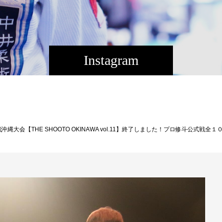
Instagram
後も誇りをもって沖縄の格闘技界を発展させて行く為、尽力して参ります。Shooto is my life.Thank you to everyone involved.大会の模様は１週間アーカイブにてご視聴いただけます↓［配 信］TwitCasting ￥3,500-視聴はコチラから↓https://twitcasting.tv/f:3609780655707379/shopcart/333320［大会名］プロフェッショナル修斗公式戦沖縄大会 【THE SHOOTO OKINAWA vol.11】 ［日 時］2024年11月10日（日） ［会 場］ミュージックタウン音市場（沖縄市上地1-1-1) ［主 催］THE BLACK BELT JAPAN ［認 定］修斗コミッション ［協 力］一般社団法人日本修斗協会/ＥＶＥＲＧＲＯＵＮＤ/Studio Shine/ＪＭＯＣ/ＧＦＣ ［特別メイン協賛］G-garage ［特別協賛］ 株式会社ファッションキャンディー/ふしくぶカフェ/沖縄広告株式会社/Deshign.SP41/Privatesalon CrossLine/SUIPARA＃道頓堀ワッフル/京都市役所前法律事務所/カルペディエム沖縄第10試合メインイベント ストロー級（-52.2kg）5分3R ○畠山 隆称（沖縄南城/THE BLACK BELT JAPAN/同級世界ランキング４位） 52.2kg KO 1R 2’16” ×マッチョ・ザ・バタフライ（大阪/総合格闘技道場コブラ会/同級世界ランキング５位） 52.2kg 第9試合 フライ級（-56.7kg）5分2R ×宮城 友一（沖縄宜野湾/キックボクシングDROP/同級世界ランキング５位）56.6kg KO 2R 0’42” ○梅筋毒一郎（大阪/総合格闘技道場コブラ会） 56.7kg 第8試合 ストロー級（-52.2kg）5分2R ○黒部 和沙（東京/TRIBE TOKYO MMA/同級世界ランキング７位） 52.0kg S 1R 4’47” スリーパーホールド ×大城 匡史（沖縄糸満/THE BLACK BELT JAPAN） 52.1kg 第7試合 ２０２４年度新人王トーナメント準決勝 フライ級（-56.7kg）5分2R ○山本 壮馬（大阪/パラエストラ和泉） 56.5kg TKO 2R 0’30” レフェリーストップ/グラウ