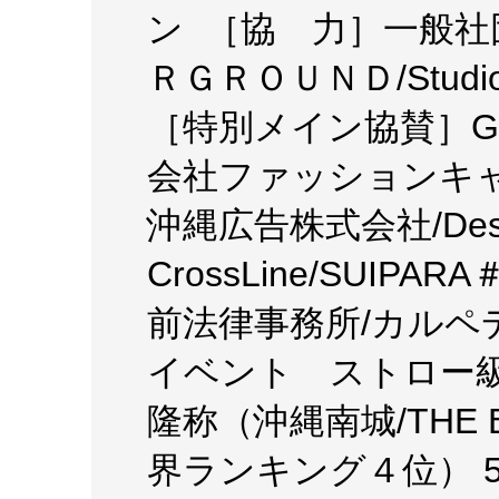
ン ［協 力］一般社
ＲＧＲＯＵＮＤ/Studi
［特別メイン協賛］G-
会社ファッションキャ
沖縄広告株式会社/Deshign
CrossLine/SUI
前法律事務所/カルペ
イベント ストロー級（-
隆称（沖縄南城/THE BL
界ランキング４位） 52.2