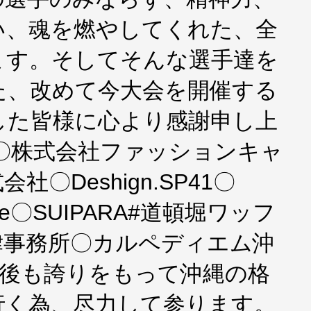
い、魂を燃やしてくれた、全
ます。そしてそんな選手達を
た、改めて今大会を開催する
した皆様に心より感謝申し上
ge〇株式会社ファッションキャ
〇Deshign.SP41〇
ssLine〇SUIPARA#道頓堀ワッフ
律事務所〇カルペディエム沖
今後も誇りをもって沖縄の格
行く為、尽力して参ります。