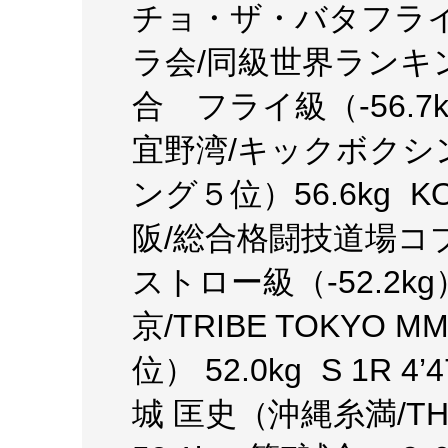
チョ・ザ・バタフライ
ラ会/同級世界ランキング
合 フライ級（-56.7
宜野湾/キックボクシ
ング５位）56.6kg KO
阪/総合格闘技道場コブ
ストロー級（-52.2k
京/TRIBE TOKYO
位） 52.0kg S 1R
城 匡史（沖縄糸満/THE 