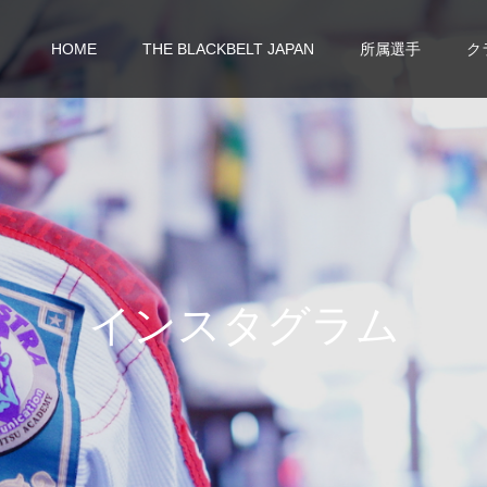
HOME
THE BLACKBELT JAPAN
所属選手
ク
イ
ン
ス
タ
グ
ラ
ム