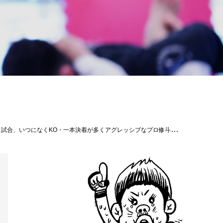
ンドパンチ ×小生 隆弘（沖縄名護/グランドスラムAPP） 56.7kg 第6試合 ２０２４年度新人王決定トーナメント準決勝 ストロー級（-52.2kg）5分2R ○知名 昴海（沖縄宜野湾/キックボクシングDROP） 52.0kg S 1R 5’00” スリーパーホールド ×友利 琉偉（東京/パラエストラ小岩） 52.1kg 第5試合 ストロー級（-52.2kg）5分2R ×高橋 佑太（広島/BURST） 52.1kg KO 1R 2’51” ○平良 龍一（沖縄那覇/THE BLACK BELT JAPAN） 52.2kg 第4試合 ストロー級（-52.2kg）5分2R ×大田 ノヒロ（沖縄国頭/THE BLACK BELT JAPAN） 52.2kg KO 1R 3’42” ○友利 幸汰（東京/パラエストラ小岩） 51.8kg 第3試合 バンタム級（-61.2ｋｇ）5分2R △山本 敦章（千葉/THE BLACK BELT JAPAN） 61.2kg ドロー 0-0 △水嶋 敬志（福井/THE BLACK BELT JAPAN） 60.9kg 第2試合 ストロー級（-52.2kg）5分2R ×ふじい☆ペリー（広島/BURST） 52.1kg S 1R 0’45” 腕十字固め ○金内サイダー雄哉（沖縄那覇/THE BLACK BELT JAPAN） 52.2kg 第1試合 ストロー級（-52.2kg）5分2R ×PINKY（沖縄那覇/THE BLACK BELT JAPAN） 51.8kg 判定 1-2 ○濱口 浩大（広島/BURST） 51.7kg #shooto1110 #修斗 #shooto #EVERGROUND #斬修斗沖縄 #沖縄 #那覇 #コザ #MMA #総合格闘技 #THEBLACKBELTJAPAN