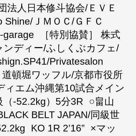
団法人日本修斗協会/ＥＶＥ
o Shine/ＪＭＯＣ/ＧＦＣ
garage ［特別協賛］ 株式
ンディー/ふしくぶカフェ/
.SP41/Privatesalon
PARA＃道頓堀ワッフル/京都市役所
ディエム沖縄第10試合メイン
52.2kg）5分3R ○畠山
ACK BELT JAPAN/同級世
kg KO 1R 2’16” ×マッ