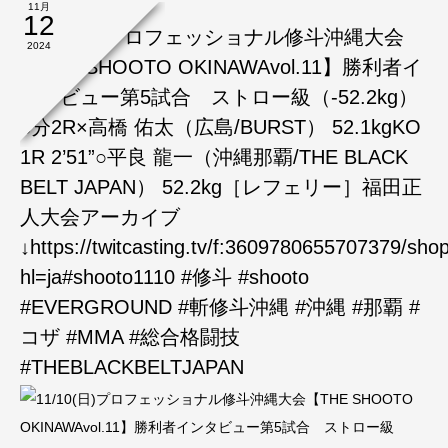
11月
12
11/10(日)プロフェッショナル修斗沖縄大会
2024
【THE SHOOTO OKINAWAvol.11】勝利者イ
ンタビュー第5試合 ストロー級（-52.2kg）
5分2R×高橋 佑太（広島/BURST） 52.1kgKO
1R 2’51”○平良 龍一（沖縄那覇/THE BLACK
BELT JAPAN） 52.2kg［レフェリー］福田正
人大会アーカイブ
↓https://twitcasting.tv/f:3609780655707379/sho
hl=ja#shooto1110 #修斗 #shooto
#EVERGROUND #斬修斗沖縄 #沖縄 #那覇 #
コザ #MMA #総合格闘技
#THEBLACKBELTJAPAN