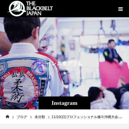
イ
ン
ス
タ
グ
ラ
ム
Instagram
ブログ
未分類
11/10(日)プロフェッショナル修斗沖縄大会【THE SHOOTO OKINAWAvol.11】勝利者インタビュー第5試合 ストロー級（-52.2kg）5分2R×高橋 佑太（広島/BURST） 52.1kgKO 1R 2’51”○平良 龍一（沖縄那覇/THE BLACK BELT JAPAN） 52.2kg［レフェリー］福田正人大会アーカイブ↓https://twitcasting.tv/f:3609780655707379/shopcart/333320?hl=ja#shooto1110 #修斗 #shooto #EVERGROUND #斬修斗沖縄 #沖縄 #那覇 #コザ #MMA #総合格闘技 #THEBLACKBELTJAPAN