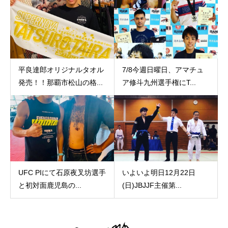
平良達郎オリジナルタオル
7/8今週日曜日、アマチュ
発売！！那覇市松山の格...
ア修斗九州選手権にT...
UFC PIにて石原夜叉坊選手
いよいよ明日12月22日
と初対面鹿児島の...
(日)JBJJF主催第...