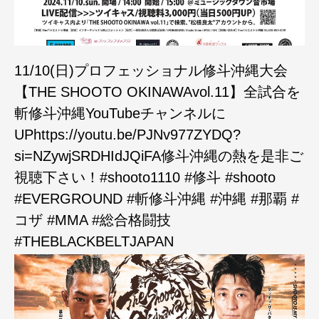
11/10(日)プロフェッショナル修斗沖縄大会
【THE SHOOTO OKINAWAvol.11】全試合を
斬修斗沖縄YouTubeチャンネルに
UPhttps://youtu.be/PJNv977ZYDQ?
si=NZywjSRDHIdJQiFA修斗沖縄の熱を是非ご
視聴下さい！#shooto1110 #修斗 #shooto
#EVERGROUND #斬修斗沖縄 #沖縄 #那覇 #
コザ #MMA #総合格闘技
#THEBLACKBELTJAPAN