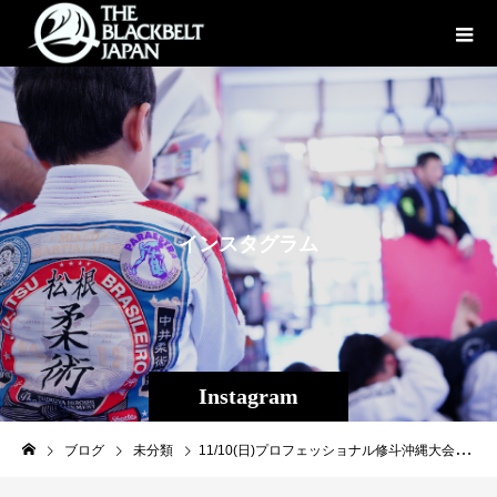
イ
ン
ス
タ
グ
ラ
ム
Instagram
ブログ
未分類
11/10(日)プロフェッショナル修斗沖縄大会【THE SHOOTO OKINAWAvol.11】全試合を斬修斗沖縄YouTubeチャンネルにUPhttps://youtu.be/PJNv977ZYDQ?si=NZywjSRDHIdJQiFA修斗沖縄の熱を是非ご視聴下さい！#shooto1110 #修斗 #shooto #EVERGROUND #斬修斗沖縄 #沖縄 #那覇 #コザ #MMA #総合格闘技 #THEBLACKBELTJAPAN