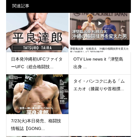
関連記事
日本発沖縄初UFCファイタ
OTV Live news it『津堅島
ーUFC（総合格闘技...
出身 ...
タイ・バンコクにある「ム
エカオ（膝蹴りや首相撲...
7/23(火)本日発売、格闘技
情報誌【GONG...