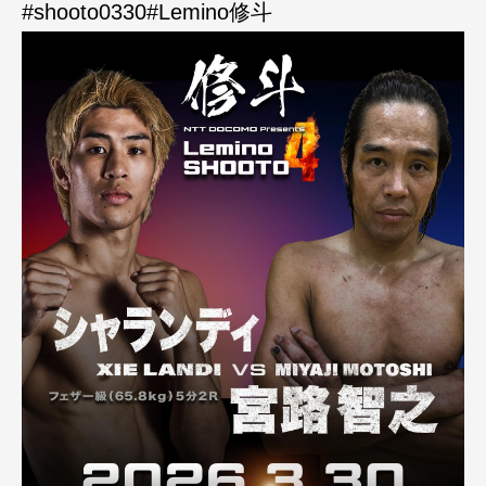
#shooto0330#Lemino修斗