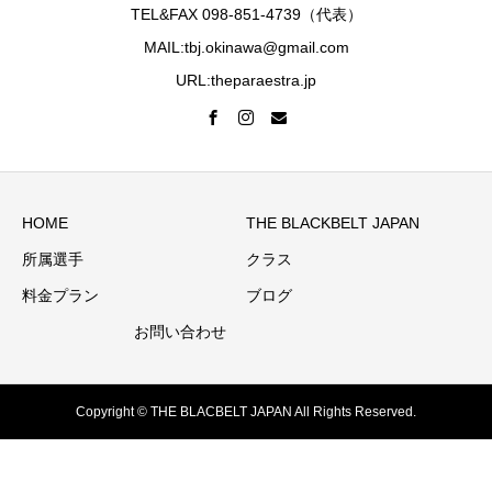
TEL&FAX 098-851-4739（代表）
MAIL:tbj.okinawa@gmail.com
URL:theparaestra.jp
HOME
THE BLACKBELT JAPAN
所属選手
クラス
料金プラン
ブログ
お問い合わせ
Copyright © THE BLACBELT JAPAN All Rights Reserved.