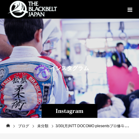
イ
ン
ス
タ
グ
ラ
ム
Instagram
ブログ
未分類
3/30(月)NTT DOCOMO plesentsプロ修斗後楽園大会【Lemino修斗.4】関東の名門ジムのTRIBE TOKYO MMA VS THE BLACKBELT JAPAN、若手VSベテラン対決がLemino修斗.4で実現！勢いある若手・シャランディが突破するか、経験豊富なベテラン・宮路智之が跳ね返すか？！チケット一般販売情報⚔️【🎟️購入ページはこちら】https://t.pia.jp/pia/event/event.do?eventBundleCd=b2666028VIP席 22,000円RS席 16,500円A席 11,000円B席 6,600円※小学生以上からチケットが必要です#shooto0330#Lemino修斗