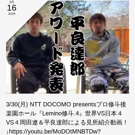
3月
16
2026
3/30(月) NTT DOCOMO presentsプロ修斗後
楽園ホール『Lemino修斗.4』世界VS日本４
VS４岡田遼＆平良達郎による見所紹介動画！
↓https://youtu.be/MoDOtMNBTDw?