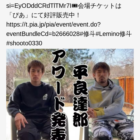
si=EyODddCRdTlTMr7I🎟️会場チケットは
「ぴあ」にて好評販売中！
https://t.pia.jp/pia/event/event.do?
eventBundleCd=b2666028#修斗#Lemino修斗
#shooto0330