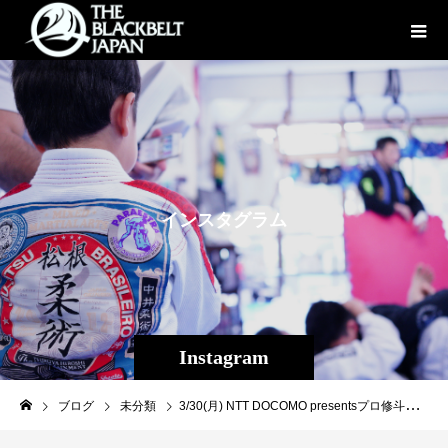
イ
ン
ス
タ
グ
ラ
ム
Instagram
ブログ
未分類
3/30(月) NTT DOCOMO presentsプロ修斗後楽園ホール『Lemino修斗.4』世界VS日本４VS４岡田遼＆平良達郎による見所紹介動画！↓https://youtu.be/MoDOtMNBTDw?si=EyODddCRdTlTMr7I🎟️会場チケットは「ぴあ」にて好評販売中！https://t.pia.jp/pia/event/event.do?eventBundleCd=b2666028#修斗#Lemino修斗#shooto0330