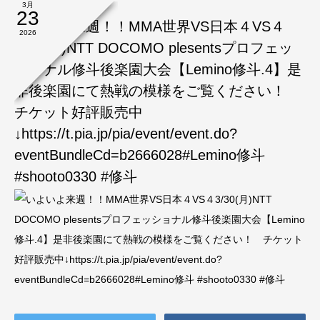
3月
23
いよいよ来週！！MMA世界VS日本４VS４
2026
3/30(月)NTT DOCOMO plesentsプロフェッ
ショナル修斗後楽園大会【Lemino修斗.4】是
非後楽園にて熱戦の模様をご覧ください！
チケット好評販売中
↓https://t.pia.jp/pia/event/event.do?
eventBundleCd=b2666028#Lemino修斗
#shooto0330 #修斗