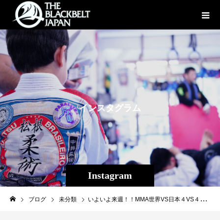
イ
ン
ス
タ
グ
ラ
ム
Instagram
ブログ
未分類
いよいよ来週！！MMA世界VS日本４VS４3/30(月)NTT DOCOMO plesentsプロフェッショナル修斗後楽園大会【Lemino修斗.4】是非後楽園にて熱戦の模様をご覧ください！ チケット好評販売中↓https://t.pia.jp/pia/event/event.do?eventBundleCd=b2666028#Lemino修斗 #shooto0330 #修斗