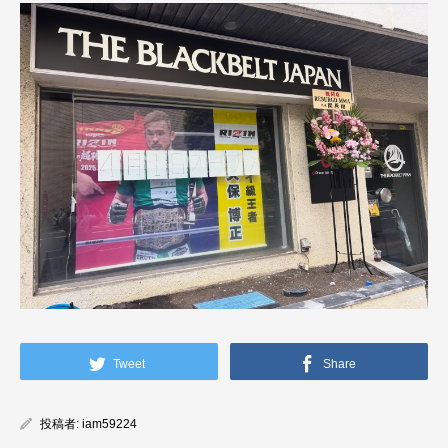
Tweet
Share
投稿者:
iam59224