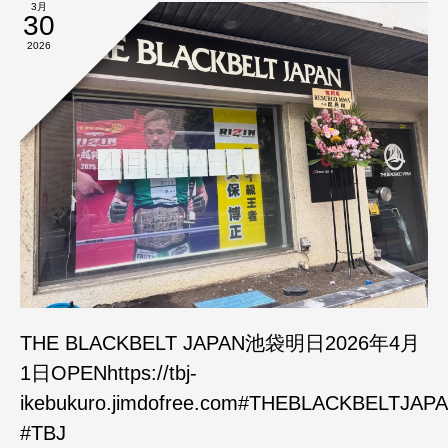
3月
30
2026
THE BLACKBELT JAPAN池袋明日2026年4月
1日OPENhttps://tbj-
ikebukuro.jimdofree.com#THEBLACKBELTJAP
#TBJ