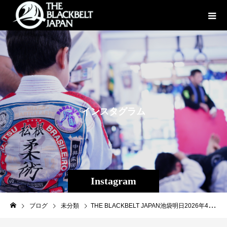
イ
ン
ス
タ
グ
ラ
ム
Instagram
ブログ
未分類
THE BLACKBELT JAPAN池袋明日2026年4月1日OPENhttps://tbj-ikebukuro.jimdofree.com#THEBLACKBELTJAPAN #TBJ