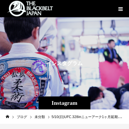
イ
ン
ス
タ
グ
ラ
ム
Instagram
ブログ
未分類
5/10(日)UFC.328inニューアーク1ヶ月延期となりましたが、達郎はこの時間でより成長します。ある意味でよりベルトに近づきました。幸運は準備された心に宿る。日本の皆様、引き続き応援、ご期待宜しくお願いします！#平良達郎#UFC#THEBEST#iridiumsportsagency#NTTDOCOMO