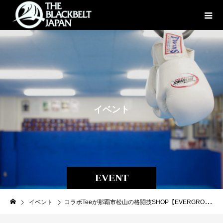
イ
ベ
ン
ト
EVENT
イベント
コラボTeeが那覇市松山の格闘技SHOP【EVERGROUND】より発売