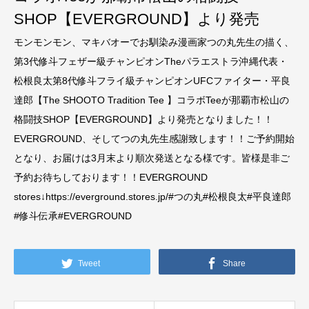
SHOP【EVERGROUND】より発売
モンモンモン、マキバオーでお馴染み漫画家つの丸先生の描く、
第3代修斗フェザー級チャンピオンTheパラエストラ沖縄代表・
松根良太第8代修斗フライ級チャンピオンUFCファイター・平良
達郎【The SHOOTO Tradition Tee 】コラボTeeが那覇市松山の
格闘技SHOP【EVERGROUND】より発売となりました！！
EVERGROUND、そしてつの丸先生感謝致します！！ご予約開始
となり、お届けは3月末より順次発送となる様です。皆様是非ご
予約お待ちしております！！EVERGROUND
stores↓https://everground.stores.jp/#つの丸#松根良太#平良達郎
#修斗伝承#EVERGROUND
Tweet
Share