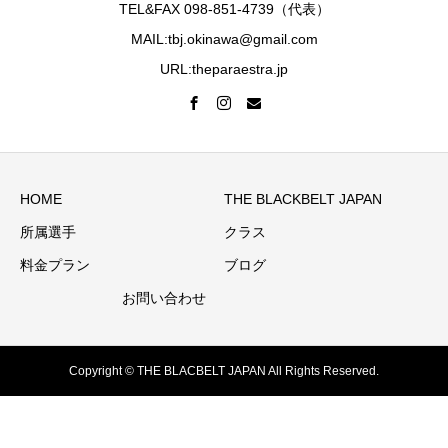
TEL&FAX 098-851-4739（代表）
MAIL:tbj.okinawa@gmail.com
URL:theparaestra.jp
HOME
THE BLACKBELT JAPAN
所属選手
クラス
料金プラン
ブログ
お問い合わせ
Copyright © THE BLACBELT JAPAN All Rights Reserved.