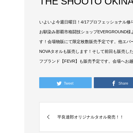
THE SHOOTO OKI
いよいよ今週日曜日！4/17プロフェッショナル修斗公式戦
お馴染み那覇市格闘技ショップEVERGROUND様より
す！会場物販にて限定枚数販売予定です。他エバー
NOVAタオルも販売します！そして前回も販売した
フブランド【FEVR】も販売予定です。会場へお
Tweet
Share
平良達郎オリジナルタオル発売！！