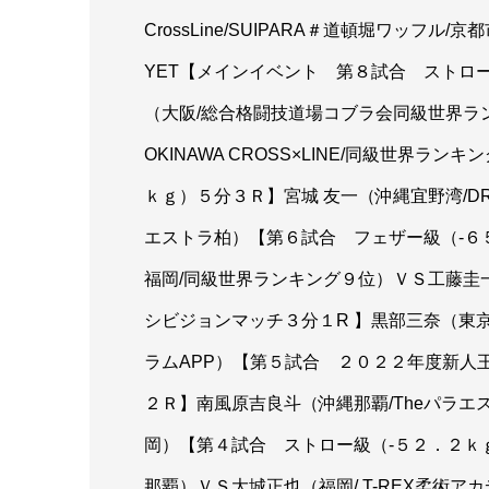
CrossLine/SUIPARA＃道頓堀ワッフ
YET【メインイベント 第８試合 ストロ
（大阪/総合格闘技道場コブラ会同級世界ランキン
OKINAWA CROSS×LINE/同級世界
ｋｇ）５分３Ｒ】宮城 友一（沖縄宜野湾/DR
エストラ柏）【第６試合 フェザー級（-６
福岡/同級世界ランキング９位）ＶＳ工藤圭一
シビジョンマッチ３分１R 】黒部三奈（東京
ラムAPP）【第５試合 ２０２２年度新人
２Ｒ】南風原吉良斗（沖縄那覇/Theパラ
岡）【第４試合 ストロー級（-５２．２ｋ
那覇）ＶＳ大城正也（福岡/ T-REX柔術