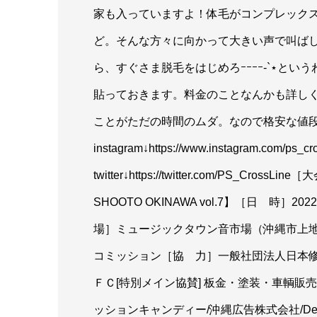
家も入っていますよ！体毛がコンプレック
ど。そんな方々に向かって大きい声で叫ば
ら、すぐさま脱毛をはじめろｰｰｰｰ-`⋆という
貼っておきます。料金のことなんかも詳し
ことがただの時間のムダ。なので格安な値段でご提供です
instagram↓https://www.instagram.com/ps_c
twitter↓https://twitter.com/PS
SHOOTO OKINAWA vol.7】［日 時］
場］ミュージックタウン音市場（沖縄市上地1
コミッション［協 力］一般社団法人日本修斗協会
ＦＣ[特別メイン協賛] 板金・塗装・車輌販売承
ッションキャンディー/沖縄広告株式会社/Deshign