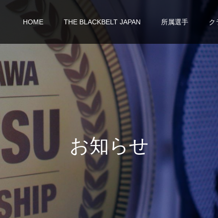
HOME
THE BLACKBELT JAPAN
所属選手
ク
お
知
ら
せ