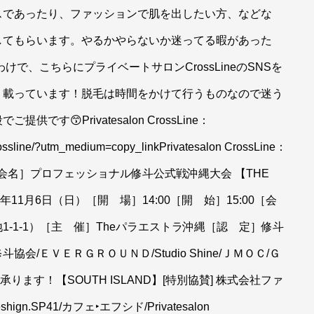
スであったり、ファッションで肌を出したい方、などな
してもらいます。やるかやらないか迷ってる暇があった
わけで、こちらにプライベートサロンCrossLineのSNSを
く載っています！脱毛は時間をかけて行うものなので迷う
😙Privatesalon CrossLine：
rossline/?utm_medium=copy_linkPrivatesalon CrossLine：
_CrossLine［大会名］プロフェッショナル修斗公式戦沖縄大会 【THE
2022年11月6日（日）［開 場］14:00［開 始］15:00［会
-1-1）［主 催］Theパラエストラ沖縄［認 定］修斗
/ＥＶＥＲＧＲＯＵＮＤ/Studio Shine/ＪＭＯＣ/Ｇ
ります！【SOUTH ISLAND】[特別協賛] 株式会社ファ
.SP41/カフェ‣エフシド/Privatesalon