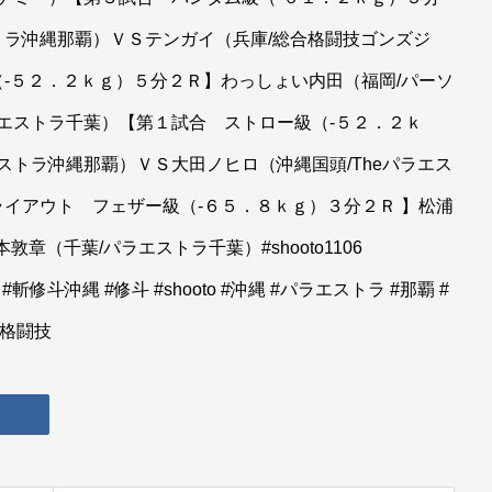
ストラ沖縄那覇）ＶＳテンガイ（兵庫/総合格闘技ゴンズジ
-５２．２ｋｇ）５分２Ｒ】わっしょい内田（福岡/パーソ
ラエストラ千葉）【第１試合 ストロー級（-５２．２ｋ
ラエストラ沖縄那覇）ＶＳ大田ノヒロ（沖縄国頭/Theパラエス
イアウト フェザー級（-６５．８ｋｇ）３分２Ｒ 】松浦
敦章（千葉/パラエストラ千葉）#shooto1106
D #斬修斗沖縄 #修斗 #shooto #沖縄 #パラエストラ #那覇 #
合格闘技