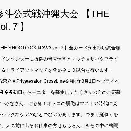
斗公式戦沖縄大会 【THE
vol.７】
SHOOTO OKINAWA vol.７】全カードが出揃い試合順
メインベンターに抜擢の当真佳直とマッチョザバタフライ
チ＆トライアウトマッチを含め全１０試合を行います！
様紹介★Privatesalon CrossLine令和4年3月1日〜プライベ
た〜🐏🐏🐏初日からモニターを募集してたくさんの方のご応募
 .·みなさん、ご存知！オトコの脱毛はマストの時代に突
ーシックなケアのひとつなのであります。つまり髭剃りを
す。人の前に出るお仕事の方はもちろん、※その中に格闘