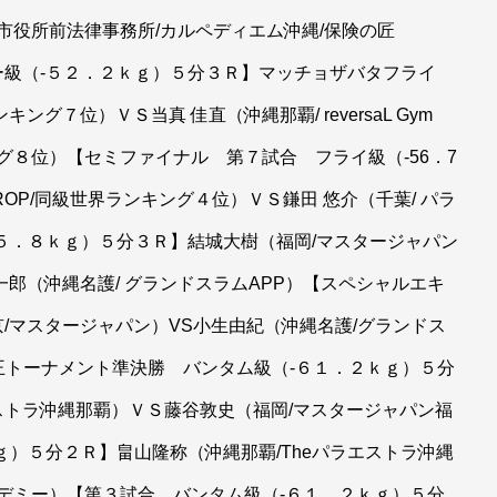
ル/京都市役所前法律事務所/カルペディエム沖縄/保険の匠
ー級（-５２．２ｋｇ）５分３Ｒ】マッチョザバタフライ
グ７位）ＶＳ当真 佳直（沖縄那覇/ reversaL Gym
ランキング８位）【セミファイナル 第７試合 フライ級（-56．7
OP/同級世界ランキング４位）ＶＳ鎌田 悠介（千葉/ パラ
５．８ｋｇ）５分３Ｒ】結城大樹（福岡/マスタージャパン
郎（沖縄名護/ グランドスラムAPP）【スペシャルエキ
/マスタージャパン）VS小生由紀（沖縄名護/グランドス
王トーナメント準決勝 バンタム級（-６１．２ｋｇ）５分
エストラ沖縄那覇）ＶＳ藤谷敦史（福岡/マスタージャパン福
ｇ）５分２Ｒ】畠山隆称（沖縄那覇/Theパラエストラ沖縄
アカデミー）【第３試合 バンタム級（-６１．２ｋｇ）５分