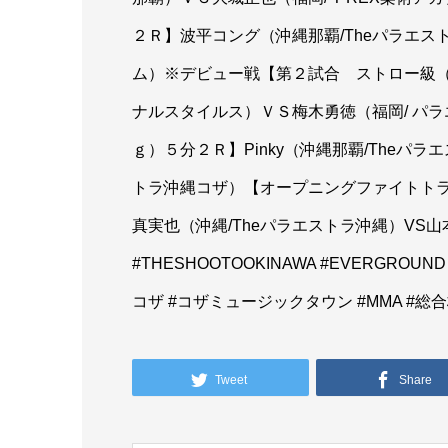
２Ｒ】波平コング（沖縄那覇/Theパラエ
ム）※デビュー戦【第２試合 ストロー級（
ナルスタイルス）ＶＳ梅木勇徳（福岡/ パ
ｇ）５分２Ｒ】Pinky（沖縄那覇/Theパ
トラ沖縄コザ）【オープニングファイトトラ
真実也（沖縄/Theパラエストラ沖縄）VS山本
#THESHOOTOOKINAWA #EVERGROUN
コザ #コザミュージックタウン #MMA #総
Tweet
Share