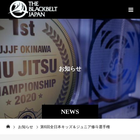
お
知
ら
せ
NEWS
お知らせ
第6回全日本キッズ＆ジュニア修斗選手権