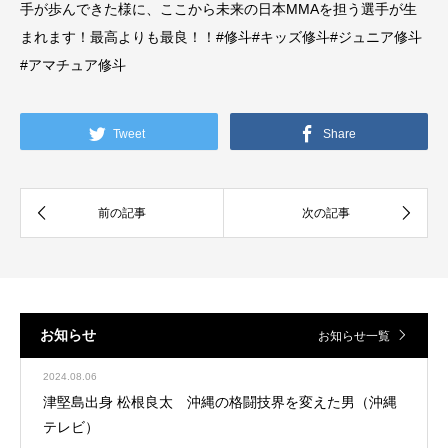
手が歩んできた様に、ここから未来の日本MMAを担う選手が生
まれます！最高よりも最良！！#修斗#キッズ修斗#ジュニア修斗
#アマチュア修斗
Tweet
Share
お知らせ
お知らせ一覧
2024.08.06
津堅島出身 松根良太 沖縄の格闘技界を変えた男（沖縄
テレビ）