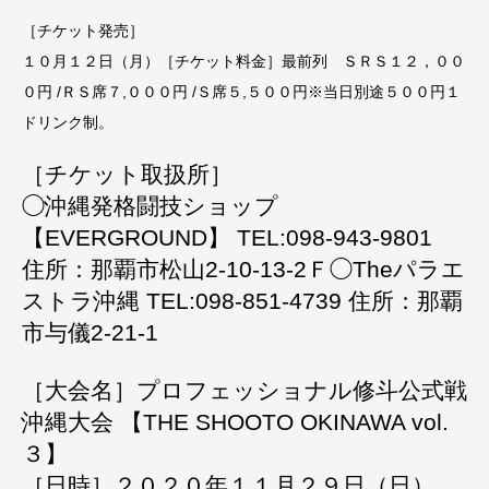
［チケット発売］
１０月１２日（月）［チケット料金］最前列 ＳＲＳ１２，００
０円 /ＲＳ席７,０００円 /Ｓ席５,５００円※当日別途５００円１
ドリンク制。
［チケット取扱所］
◯沖縄発格闘技ショップ
【EVERGROUND】 TEL:098-943-9801
住所：那覇市松山2-10-13-2Ｆ◯Theパラエ
ストラ沖縄 TEL:098-851-4739 住所：那覇
市与儀2-21-1
［大会名］プロフェッショナル修斗公式戦
沖縄大会 【THE SHOOTO OKINAWA vol.
３】
［日時］２０２０年１１月２９日（日）