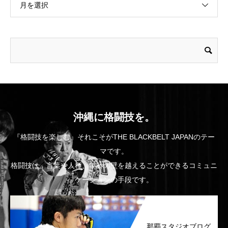
月を選択
沖縄に格闘技を。
『格闘技を楽しむ』それこそがTHE BLACKBELT JAPANのテー
マです。
格闘技は、言葉や人種、年齢の壁を越えることができるコミュニ
ケーションの手段です。
那覇スタジオブログ