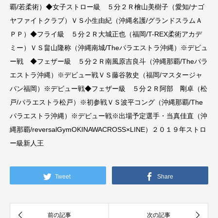
覇/若柔術）◆女子ストロー級 ５分２Ｒ檜山美樹子（愛知/ナゴ
ヤファイトクラブ）ＶＳ小生由紀（沖縄名護/グランドスラムＡ
ＰＰ）◆フライ級 ５分２Ｒ大城正也（福岡/T-REX柔術アカデ
ミー）ＶＳ畠山隆称（沖縄南城/Theパラエストラ沖縄）※デビュ
ー戦 ◆フェザー級 ５分２Ｒ南風原吉良斗（沖縄那覇/Theパラ
エストラ沖縄）※デビュー戦ＶＳ藤谷敦史（福岡/マスタージャ
パン福岡）※デビュー戦◆フェザー級 ５分２Ｒ阿部 剛卓（松
戸/パラエストラ松戸）※初参戦ＶＳ波平コング（沖縄那覇/The
パラエストラ沖縄）※デビュー戦※出場予定選手・当真佳直（沖
縄那覇/reversalGymOKINAWACROSS×LINE）２０１９年ストロ
ー級新人王
Tweet
Share