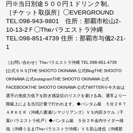
円※当日別途５００円１ドリンク制。
［チケット取扱所］◯EVERGROUND
TEL:098-943-9801 住所：那覇市松山2-
10-13-2Ｆ◯Theパラエストラ沖縄
TEL:098-851-4739 住所：那覇市与儀2-21-
1
［お問い合わせ］Theパラエストラ沖縄 TEL:098-851-4739
[公式ＳＮＳ]THE SHOOTO OKINAWA 公式BlogTHE SHOOTO
OKINAWA 公式instagramTHE SHOOTO OKINAWA 公式
FACEBOOKTHE SHOOTO OKINAWA 公式TWITTER※今大会は
選手の免疫力低下を防ぎ感染症のリスクを避ける為、通常より一
階級上による当日計量で行われます。◆バンタム級 ５分２ＲＴ
ＡＲＫＥＲ（沖縄八重瀬/シマジリアンズ）ＶＳ内田タケル（千
葉/パラエストラ松戸）◆バンタム級 ５分２Ｒ金内サイダー雄
哉（沖縄うるま/Theパラエストラ沖縄）ＶＳ若山達也（沖縄那