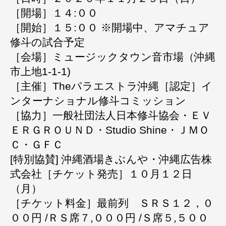
［開場］１４:００
［開始］１５:００ ※開場中、アマチュア
修斗の試合予定
［会場］ミュージックタウン音市場（沖縄
市上地1-1-1)
［主催］Theパラエストラ沖縄［認定］イ
ンターナショナル修斗コミッション
［協力］一般社団法人日本修斗協会・ＥＶ
ＥＲＧＲＯＵＮＤ・Studio Shine・ＪＭＯ
Ｃ・ＧＦＣ
[特別協賛] 沖縄酒場きぶんや・沖縄広告株
式会社［チケット発売］１０月１２日
（月）
［チケット料金］最前列 ＳＲＳ１２，０
００円 /ＲＳ席７,０００円 /Ｓ席５,５００