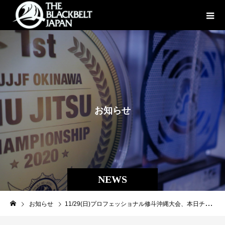
お
知
ら
せ
NEWS
お知らせ
11/29(日)プロフェッショナル修斗沖縄大会、本日チケット発売となりました！